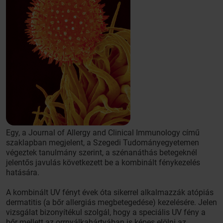
Egy, a Journal of Allergy and Clinical Immunology című
szaklapban megjelent, a Szegedi Tudományegyetemen
végeztek tanulmány szerint, a szénanáthás betegeknél
jelentős javulás következett be a kombinált fénykezelés
hatására.
A kombinált UV fényt évek óta sikerrel alkalmazzák atópiás
dermatitis (a bőr allergiás megbetegedése) kezelésére. Jelen
vizsgálat bizonyítékul szolgál, hogy a speciális UV fény a
bőr mellett az orrnyálkahártyában is képes elölni az