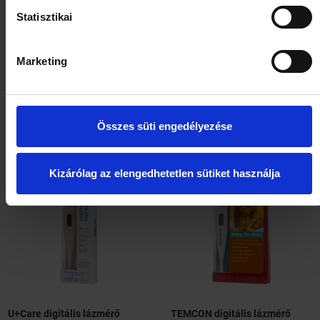
Statisztikai
Marketing
GERATHERM analóg
Thermoval Standard lázmérő 1
higanymentes lázmérő
db
HOL ELÉRHETŐ?
HOL ELÉRHETŐ?
Összes süti engedélyezése
Kizárólag az elengedhetetlen sütiket használja
U+Care digitális lázmérő
TEMCON digitális lázmérő