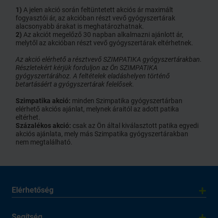
1)
A jelen akció során feltüntetett akciós ár maximált
fogyasztói ár, az akcióban részt vevő gyógyszertárak
alacsonyabb árakat is meghatározhatnak.
2)
Az akciót megelőző 30 napban alkalmazni ajánlott ár,
melytől az akcióban részt vevő gyógyszertárak eltérhetnek.
Az akció elérhető a résztvevő SZIMPATIKA gyógyszertárakban.
Részletekért kérjük forduljon az Ön SZIMPATIKA
gyógyszertárához. A feltételek eladáshelyen történő
betartásáért a gyógyszertárak felelősek.
Szimpatika akció:
minden Szimpatika gyógyszertárban
elérhető akciós ajánlat, melynek áraitól az adott patika
eltérhet.
Százalékos akció:
csak az Ön által kiválasztott patika egyedi
akciós ajánlata, mely más Szimpatika gyógyszertárakban
nem megtalálható.
Elérhetőség
Segítség