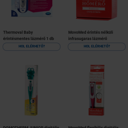
Thermoval Baby
MovoMed érintés nélküli
érintésmentes lázmérő 1 db
infrasugaras lázmérő
HOL ELÉRHETŐ?
HOL ELÉRHETŐ?
DOMOTHERM JUNIOR digitális
MovoMed flexibilis digitális