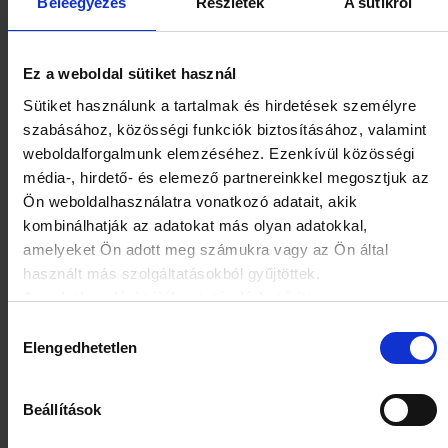
Beleegyezés
Részletek
A sütikről
Ez a weboldal sütiket használ
Sütiket használunk a tartalmak és hirdetések személyre
szabásához, közösségi funkciók biztosításához, valamint
weboldalforgalmunk elemzéséhez. Ezenkívül közösségi
média-, hirdető- és elemező partnereinkkel megosztjuk az
Ön weboldalhasználatra vonatkozó adatait, akik
Jutavit lázmérő digitális
Jutavit lázmérő higanymentes
kombinálhatják az adatokat más olyan adatokkal,
flexibilis 1 db
1 db
amelyeket Ön adott meg számukra vagy az Ön által
HOL ELÉRHETŐ?
HOL ELÉRHETŐ?
használt más szolgáltatásokból gyűjtöttek.
Az adatkezelési tájékoztató elérhető itt.
Hozzájárulás
Elengedhetetlen
kiválasztása
Beállítások