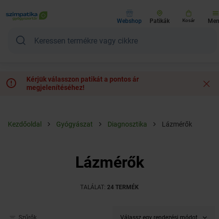
Webshop
Patikák
Kosár
Me
Kérjük válasszon patikát a pontos ár
megjelenítéséhez!
Kezdőoldal
Gyógyászat
Diagnosztika
Lázmérők
Lázmérők
TALÁLAT:
24 TERMÉK
Válassz egy rendezési módot
Szűrők