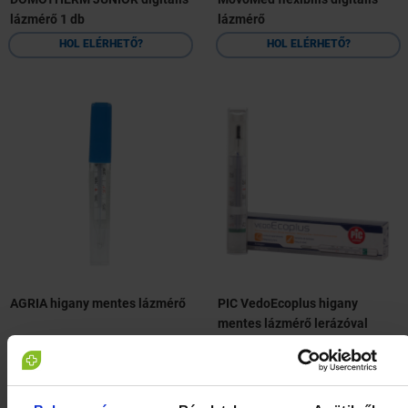
lázmérő 1 db
lázmérő
HOL ELÉRHETŐ?
HOL ELÉRHETŐ?
AGRIA higany mentes lázmérő
PIC VedoEcoplus higany
mentes lázmérő lerázóval
HOL ELÉRHETŐ?
HOL ELÉRHETŐ?