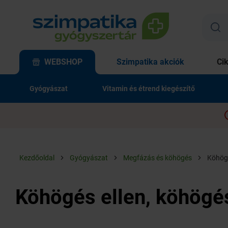
WEBSHOP
Szimpatika akciók
Ci
Gyógyászat
Vitamin és étrend kiegészítő
Kezdőoldal
Gyógyászat
Megfázás és köhögés
Köhögé
Köhögés ellen, köhögés