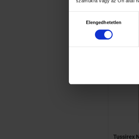
számukra vagy az Ön által h
Hozzájárulás
Elengedhetetlen
kiválasztása
Tussirex N