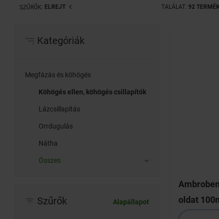
ELREJT
TALÁLAT:
92 TERMÉ
SZŰRŐK:
Kategóriák
Megfázás és köhögés
Köhögés ellen, köhögés csillapítók
Lázcsillapítás
Orrdugulás
Nátha
Összes
Ambrobene
oldat 100
Szűrők
Alapállapot