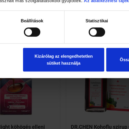
asznált más szolgáltatásokból gyűjtöttek.
Az adatkezelési tájék
RÉSZLETEK
RÉSZLETEK
Beállítások
Statisztikai
Kizárólag az elengedhetetlen
Össz
sütiket használja
ight köhögés elleni
DR.CHEN Kohoflu szirup 