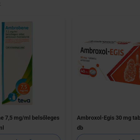
K
 7,5 mg/ml belsőleges
Ambroxol-Egis 30 mg tab
ml
db