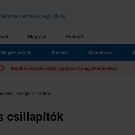
kkek
Magazin
Podcast
Hölgyek és urak
Életmód
Baba-Mama
S
Kérjük válasszon patikát a pontos ár megjelenítéséhez!
s ellen, köhögés csillapítók
 csillapítók