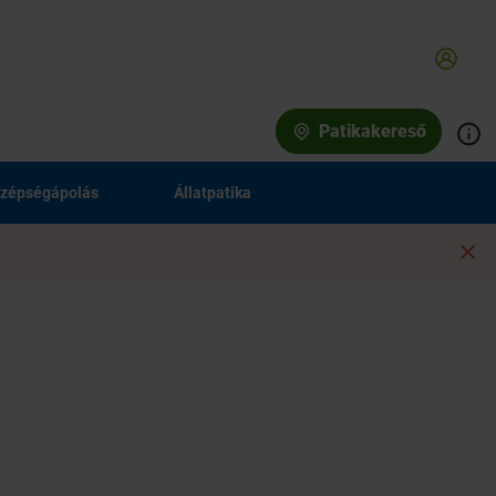
Patikakereső
zépségápolás
Állatpatika