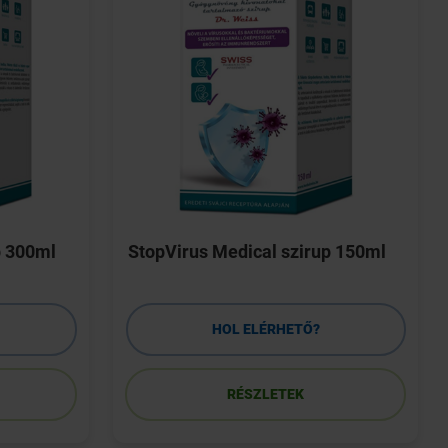
p 300ml
StopVirus Medical szirup 150ml
HOL ELÉRHETŐ?
RÉSZLETEK