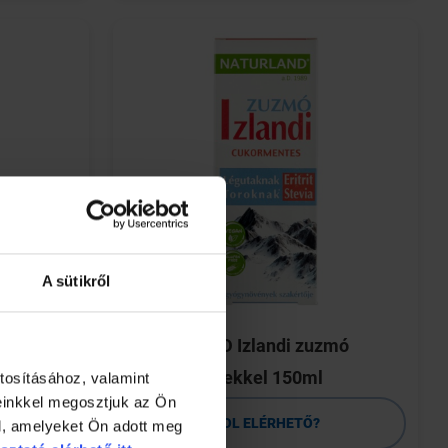
A sütikről
n 100ml
NATURLAND Izlandi zuzmó
édesítőszerekkel 150ml
tosításához, valamint
einkkel megosztjuk az Ön
HOL ELÉRHETŐ?
l, amelyeket Ön adott meg