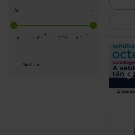
Ár
+
+
-
HUF
HUF
-
-
Akciós ár