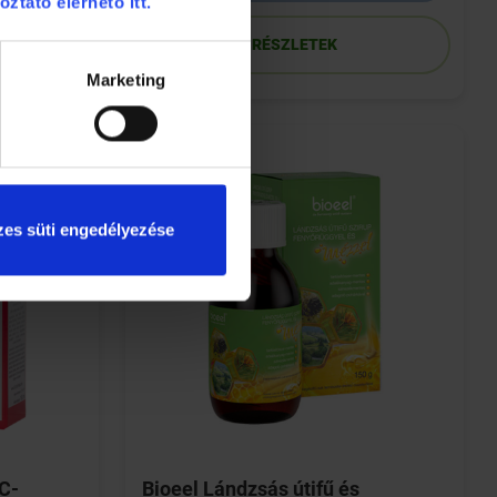
oztató elérhető itt.
RÉSZLETEK
Marketing
es süti engedélyezése
C-
Bioeel Lándzsás útifű és