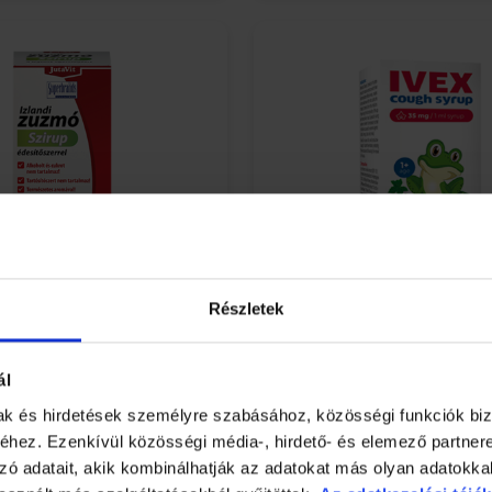
Részletek
landi zuzmó szirup
Ivex szirup köhögés elle
ál
errel 150ml
mak és hirdetések személyre szabásához, közösségi funkciók biz
hez. Ezenkívül közösségi média-, hirdető- és elemező partner
HOL ELÉRHETŐ?
HOL ELÉRHETŐ?
zó adatait, akik kombinálhatják az adatokat más olyan adatokka