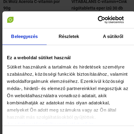
Dr.Wolz Acerola C-vitamin por
VITABALANS C-vitamin+Cink
90g
rágótabletta eper ízű 30 db
HOL ELÉRHETŐ?
HOL ELÉRHETŐ?
Beleegyezés
Részletek
A sütikről
Ez a weboldal sütiket használ
Sütiket használunk a tartalmak és hirdetések személyre
szabásához, közösségi funkciók biztosításához, valamint
weboldalforgalmunk elemzéséhez. Ezenkívül közösségi
média-, hirdető- és elemező partnereinkkel megosztjuk az
Ön weboldalhasználatra vonatkozó adatait, akik
VITABALANS C-vitamin+Cink
DR.CHEN C-Max liposzómás C-
kombinálhatják az adatokat más olyan adatokkal,
rágótabletta eper ízű 120 db
vitamin kapszula 30 db
amelyeket Ön adott meg számukra vagy az Ön által
HOL ELÉRHETŐ?
HOL ELÉRHETŐ?
használt más szolgáltatásokból gyűjtöttek.
Az adatkezelési tájékoztató elérhető itt.
Hozzájárulás