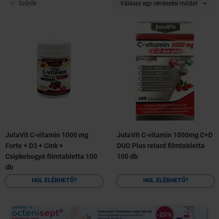
Válassz egy rendezési módot
Szűrők
JutaVit C-vitamin 1000 mg
JutaVit C-vitamin 1000mg C+D
Forte + D3 + Cink +
DUO Plus retard filmtabletta
Csipkebogyó filmtabletta 100
100 db
db
HOL ELÉRHETŐ?
HOL ELÉRHETŐ?