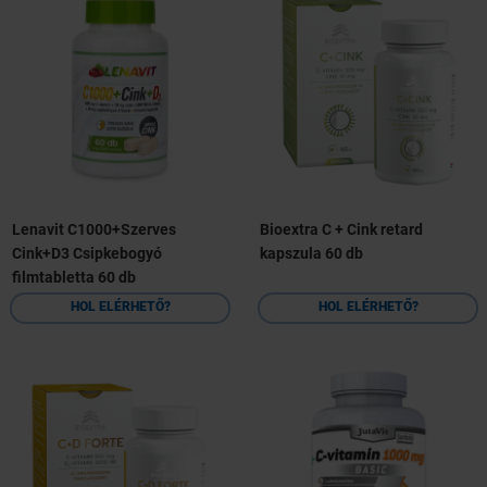
Lenavit C1000+Szerves
Bioextra C + Cink retard
Cink+D3 Csipkebogyó
kapszula 60 db
filmtabletta 60 db
HOL ELÉRHETŐ?
HOL ELÉRHETŐ?