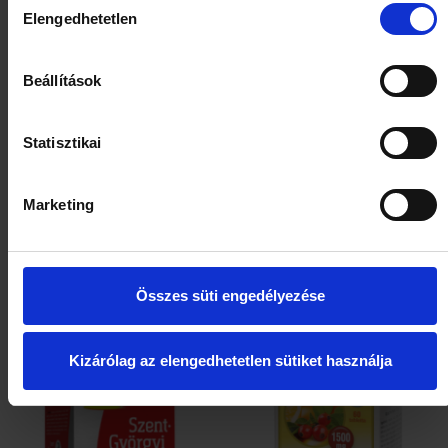
Elengedhetetlen
kiválasztása
Beállítások
Statisztikai
Marketing
Bioheal C-vitamin 1000 mg
JutaVit C-vitamin 500 mg
Csipkebogyóval filmtabletta
rágótabletta narancs ízű 60
70x
db+10 db
Összes süti engedélyezése
HOL ELÉRHETŐ?
HOL ELÉRHETŐ?
Kizárólag az elengedhetetlen sütiket használja