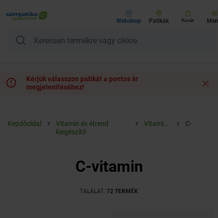
Webshop
Patikák
Kosár
Me
Kérjük válasszon patikát a pontos ár
megjelenítéséhez!
Kezdőoldal
Vitamin és étrend
Vitaminok
C-
kiegészítő
vitamin
C-vitamin
TALÁLAT:
72 TERMÉK