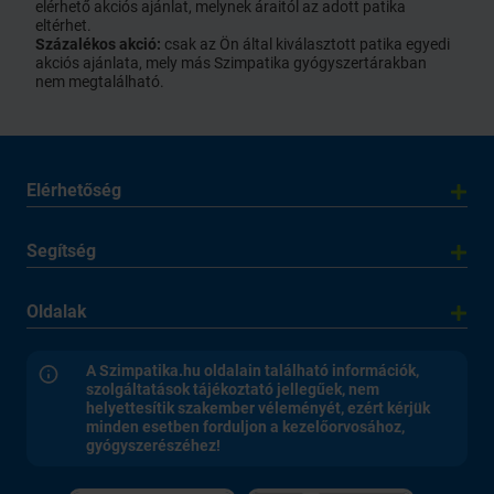
elérhető akciós ajánlat, melynek áraitól az adott patika
eltérhet.
Százalékos akció:
csak az Ön által kiválasztott patika egyedi
akciós ajánlata, mely más Szimpatika gyógyszertárakban
nem megtalálható.
Elérhetőség
Segítség
Oldalak
A Szimpatika.hu oldalain található információk,
szolgáltatások tájékoztató jellegűek, nem
helyettesítik szakember véleményét, ezért kérjük
minden esetben forduljon a kezelőorvosához,
gyógyszerészéhez!