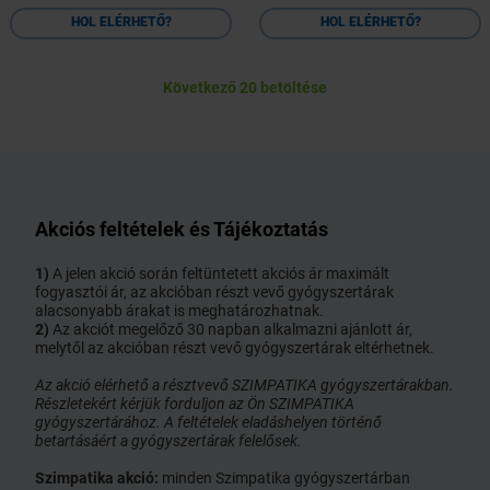
HOL ELÉRHETŐ?
HOL ELÉRHETŐ?
Következő 20 betöltése
Akciós feltételek és Tájékoztatás
1)
A jelen akció során feltüntetett akciós ár maximált
fogyasztói ár, az akcióban részt vevő gyógyszertárak
alacsonyabb árakat is meghatározhatnak.
2)
Az akciót megelőző 30 napban alkalmazni ajánlott ár,
melytől az akcióban részt vevő gyógyszertárak eltérhetnek.
Az akció elérhető a résztvevő SZIMPATIKA gyógyszertárakban.
Részletekért kérjük forduljon az Ön SZIMPATIKA
gyógyszertárához. A feltételek eladáshelyen történő
betartásáért a gyógyszertárak felelősek.
Szimpatika akció:
minden Szimpatika gyógyszertárban