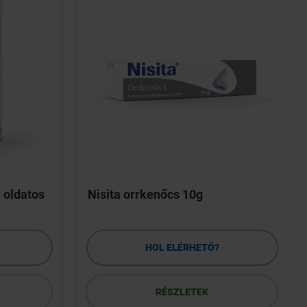
 oldatos
Nisita orrkenőcs 10g
HOL ELÉRHETŐ?
RÉSZLETEK