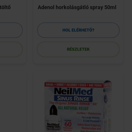
töltő
Adenol horkolásgátló spray 50ml
HOL ELÉRHETŐ?
RÉSZLETEK