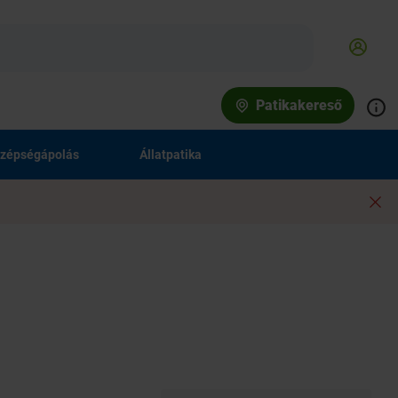
Patikakereső
zépségápolás
Állatpatika