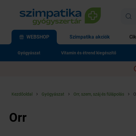
WEBSHOP
Szimpatika akciók
Ci
Gyógyászat
Vitamin és étrend kiegészítő
Kezdőoldal
Gyógyászat
Orr, szem, száj és fülápolás
O
Orr