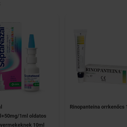
K
l
Rinopanteina orrkenőcs 
l+50mg/1ml oldatos
 gyermekeknek 10ml