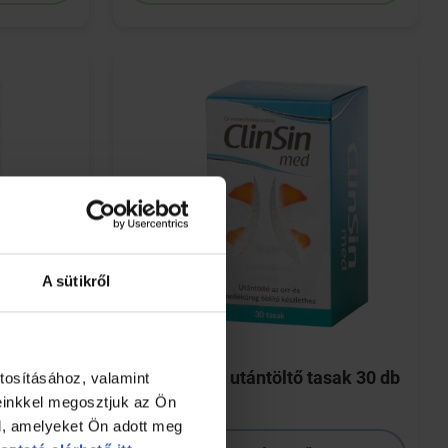
A sütikről
orrspray
ClinSin Med utántöltő tasak 30 db
tosításához, valamint
einkkel megosztjuk az Ön
l, amelyeket Ön adott meg