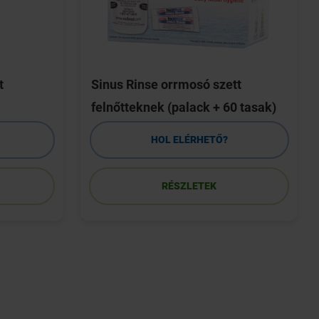
t
Sinus Rinse orrmosó szett
felnőtteknek (palack + 60 tasak)
HOL ELÉRHETŐ?
RÉSZLETEK