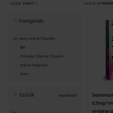
ELREJT
TALÁLAT:
16 TERMÉ
SZŰRŐK:
Kategóriák
Orr, szem, száj és fülápolás
Orr
Fülcsepp, fülspray, fülsapka
Száj-és fogápolás
Szem
Szűrők
Septanaza
Alapállapot
0,5mg/1m
orrspray
Ár