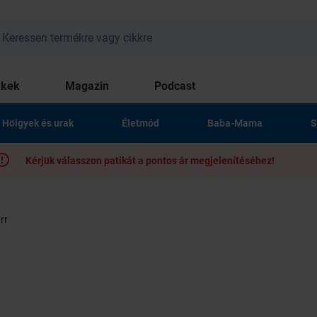
kkek
Magazin
Podcast
Hölgyek és urak
Életmód
Baba-Mama
S
Kérjük válasszon patikát a pontos ár megjelenítéséhez!
rr