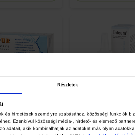
Részletek
ál
röblítő + orröblítő só
Taleum 22 mg/g oldatos 
mak és hirdetések személyre szabásához, közösségi funkciók biz
hez. Ezenkívül közösségi média-, hirdető- és elemező partner
15g
zó adatait, akik kombinálhatják az adatokat más olyan adatokka