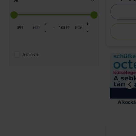
+
+
-
HUF
HUF
-
-
Akciós ár