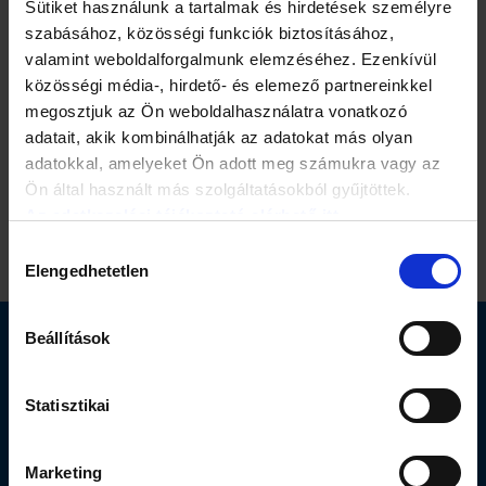
Sütiket használunk a tartalmak és hirdetések személyre
Korábbi változatok
szabásához, közösségi funkciók biztosításához,
valamint weboldalforgalmunk elemzéséhez. Ezenkívül
Adatkezelési tájékoztató (Érvényes: 2023. július 10. -től)
közösségi média-, hirdető- és elemező partnereinkkel
megosztjuk az Ön weboldalhasználatra vonatkozó
adatait, akik kombinálhatják az adatokat más olyan
Érvényben lévő változat
adatokkal, amelyeket Ön adott meg számukra vagy az
Ön által használt más szolgáltatásokból gyűjtöttek.
Adatkezelési tájékoztató (Érvényes: 2024. október 9. -től)
Az adatkezelési tájékoztató elérhető itt.
Hozzájárulás
Elengedhetetlen
kiválasztása
Beállítások
Elérhetőség
Statisztikai
Segítség
Marketing
Oldalak