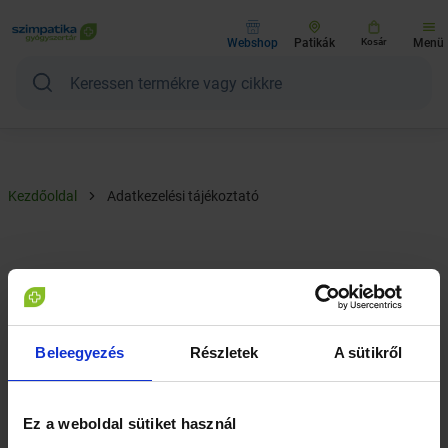
Webshop
Patikák
Kosár
Menü
Kezdőoldal
Adatkezelési tájékoztató
Adatkezelési tájékoztató
Beleegyezés
Részletek
A sütikről
Az alábbiakban megtekintheti jelenleg érvényben lévő
adatkezelési tájékoztató dokumentumunkat, valamint
korábbi változatainkat is.
Ez a weboldal sütiket használ