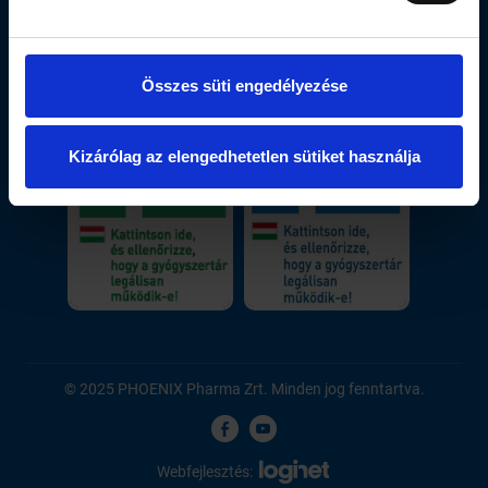
A Szimpatika.hu oldalain található információk,
szolgáltatások tájékoztató jellegűek, nem
helyettesítik szakember véleményét, ezért kérjük
Összes süti engedélyezése
minden esetben forduljon a kezelőorvosához,
gyógyszerészéhez!
Kizárólag az elengedhetetlen sütiket használja
© 2025 PHOENIX Pharma Zrt. Minden jog fenntartva.
Webfejlesztés: