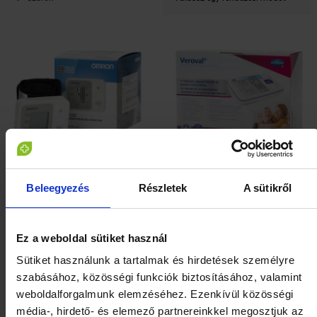
Beleegyezés
Részletek
A sütikről
OMRON RS2 automata
Veroval felkari
vérnyomásmérő csuklóra
vérnyomásmérő (Univerzális) 1
db
Ez a weboldal sütiket használ
HOL ELÉRHETŐ?
HOL ELÉRHETŐ?
Sütiket használunk a tartalmak és hirdetések személyre
szabásához, közösségi funkciók biztosításához, valamint
weboldalforgalmunk elemzéséhez. Ezenkívül közösségi
média-, hirdető- és elemező partnereinkkel megosztjuk az