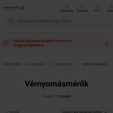
Webshop
Patikák
Kosár
Me
Kérjük válasszon patikát a pontos ár
megjelenítéséhez!
Kezdőoldal
Gyógyászat
Diagnosztika
Vérnyomásmérők
Vérnyomásmérők
TALÁLAT:
2 TERMÉK
Válassz egy rendezési módot
Szűrők