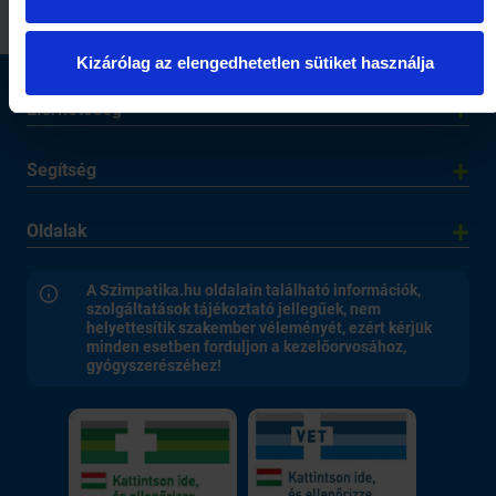
Kizárólag az elengedhetetlen sütiket használja
Elérhetőség
Segítség
Oldalak
A Szimpatika.hu oldalain található információk,
szolgáltatások tájékoztató jellegűek, nem
helyettesítik szakember véleményét, ezért kérjük
minden esetben forduljon a kezelőorvosához,
gyógyszerészéhez!