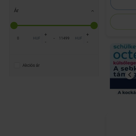
Ár
+
+
-
HUF
HUF
-
-
Akciós ár