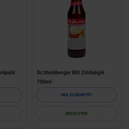
arépalé
Dr.Steinberger BIO Zöldséglé
750ml
HOL ELÉRHETŐ?
RÉSZLETEK