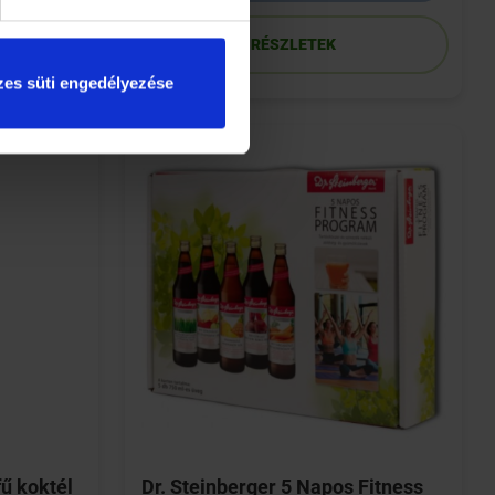
RÉSZLETEK
es süti engedélyezése
ű koktél
Dr. Steinberger 5 Napos Fitness