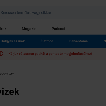
kkek
Magazin
Podcast
Hölgyek és urak
Életmód
Baba-Mama
S
Kérjük válasszon patikát a pontos ár megjelenítéséhez!
yógyvizek
vizek