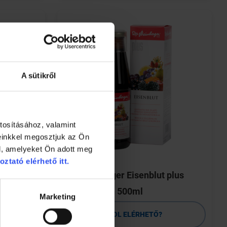
A sütikről
tosításához, valamint
einkkel megosztjuk az Ön
l, amelyeket Ön adott meg
oztató elérhető itt.
lvalé
Dr.Steinberger Eisenblut plus
vas+vitamin 500ml
Marketing
HOL ELÉRHETŐ?