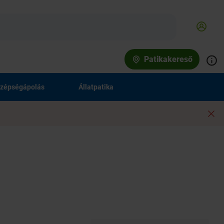
Patikakereső
zépségápolás
Állatpatika