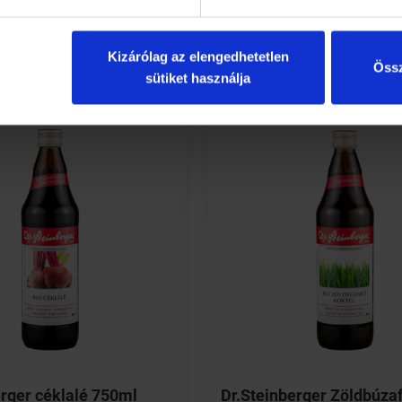
RÉSZLETEK
RÉSZLETEK
Kizárólag az elengedhetetlen
Össz
sütiket használja
erger céklalé 750ml
Dr.Steinberger Zöldbúzaf