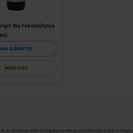
berger Bio Feketeáfonya
0ml
HOL ELÉRHETŐ?
RÉSZLETEK
ói ár, az akcióban részt vevő gyógyszertárak alacsonyabb árakat is megh