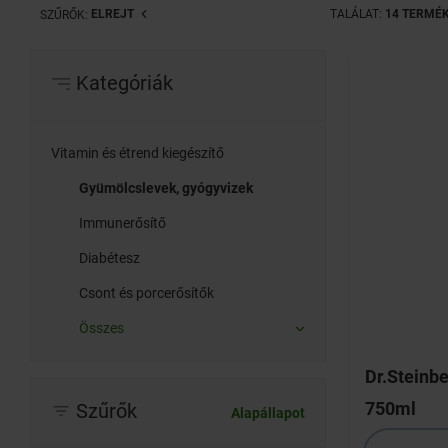
ELREJT
TALÁLAT:
14 TERMÉ
SZŰRŐK:
Kategóriák
Vitamin és étrend kiegészítő
Gyümölcslevek, gyógyvizek
Immunerősítő
Diabétesz
Csont és porcerősítők
Összes
Dr.Steinbe
750ml
Szűrők
Alapállapot