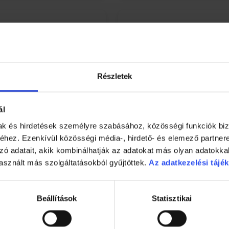
Részletek
ál
mak és hirdetések személyre szabásához, közösségi funkciók biz
hez. Ezenkívül közösségi média-, hirdető- és elemező partner
zó adatait, akik kombinálhatják az adatokat más olyan adatokka
asznált más szolgáltatásokból gyűjtöttek.
Az adatkezelési tájék
105 csökkentett
Dr. Steinberger Aszaltszi
tartalmú ivóvíz 1,5 L
750ml
Beállítások
Statisztikai
HOL ELÉRHETŐ?
HOL ELÉRHETŐ?