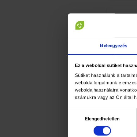
Beleegyezés
Ez a weboldal sütiket haszn
Sütiket használunk a tartal
weboldalforgalmunk elemzésé
weboldalhasználatra vonatko
számukra vagy az Ön által h
Preventa 
Hozzájárulás
deuterium 
Elengedhetetlen
kiválasztása