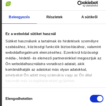
Beleegyezés
Részletek
A sütikről
Ez a weboldal sütiket használ
Idelyn Beliema Expert intim
Beliema Expert intim krém
Sütiket használunk a tartalmak és hirdetések személyre
mosakodó 200ml
50ml
szabásához, közösségi funkciók biztosításához, valamint
HOL ELÉRHETŐ?
HOL ELÉRHETŐ?
weboldalforgalmunk elemzéséhez. Ezenkívül közösségi
média-, hirdető- és elemező partnereinkkel megosztjuk az
Ön weboldalhasználatra vonatkozó adatait, akik
kombinálhatják az adatokat más olyan adatokkal,
amelyeket Ön adott meg számukra vagy az Ön által
használt más szolgáltatásokból gyűjtöttek.
Az adatkezelési tájékoztató elérhető itt.
Hozzájárulás
Elengedhetetlen
kiválasztása