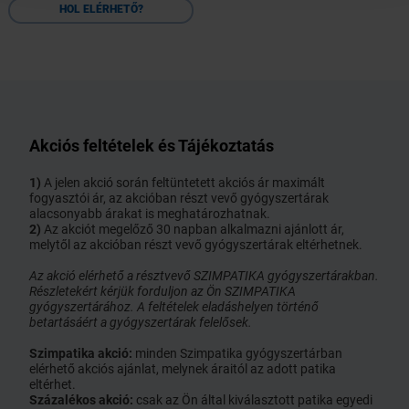
HOL ELÉRHETŐ?
Akciós feltételek és Tájékoztatás
1)
A jelen akció során feltüntetett akciós ár maximált
fogyasztói ár, az akcióban részt vevő gyógyszertárak
alacsonyabb árakat is meghatározhatnak.
2)
Az akciót megelőző 30 napban alkalmazni ajánlott ár,
melytől az akcióban részt vevő gyógyszertárak eltérhetnek.
Az akció elérhető a résztvevő SZIMPATIKA gyógyszertárakban.
Részletekért kérjük forduljon az Ön SZIMPATIKA
gyógyszertárához. A feltételek eladáshelyen történő
betartásáért a gyógyszertárak felelősek.
Szimpatika akció:
minden Szimpatika gyógyszertárban
elérhető akciós ajánlat, melynek áraitól az adott patika
eltérhet.
Százalékos akció:
csak az Ön által kiválasztott patika egyedi