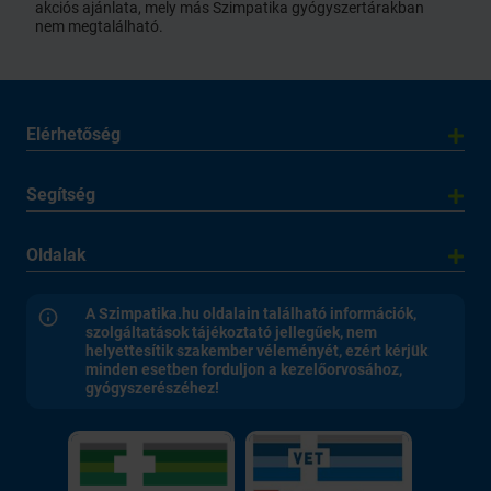
akciós ajánlata, mely más Szimpatika gyógyszertárakban
nem megtalálható.
Elérhetőség
Segítség
Oldalak
A Szimpatika.hu oldalain található információk,
szolgáltatások tájékoztató jellegűek, nem
helyettesítik szakember véleményét, ezért kérjük
minden esetben forduljon a kezelőorvosához,
gyógyszerészéhez!