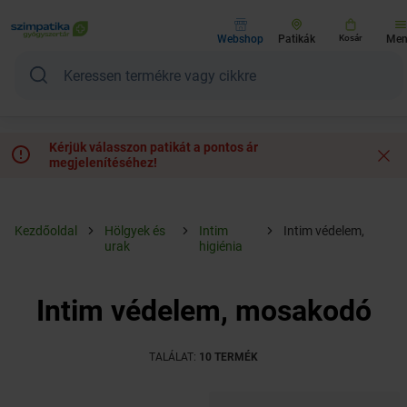
Webshop
Patikák
Kosár
Me
Kérjük válasszon patikát a pontos ár
megjelenítéséhez!
Kezdőoldal
Hölgyek és
Intim
Intim védelem,
urak
higiénia
mosakodó
Intim védelem, mosakodó
TALÁLAT:
10 TERMÉK