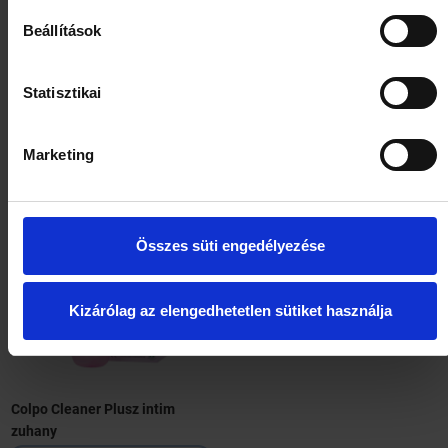
Beállítások
Lactacyd Pharma intim
CanesFresh Sensitive intim
mosakodó nyugtató hatású
mosakodógél 200 ml
Statisztikai
250ml
HOL ELÉRHETŐ?
HOL ELÉRHETŐ?
Marketing
Összes süti engedélyezése
Kizárólag az elengedhetetlen sütiket használja
Colpo Cleaner Plusz intim
zuhany