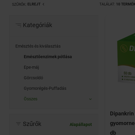
ELREJT
TALÁLAT:
10 TERMÉ
SZŰRŐK:
Kategóriák
Emésztés és kiválasztás
Emésztőenzimek pótlása
Epe-máj
Görcsoldó
Gyomorégés-Puffadás
Összes
Dipankri
gyomorned
Szűrők
Alapállapot
db