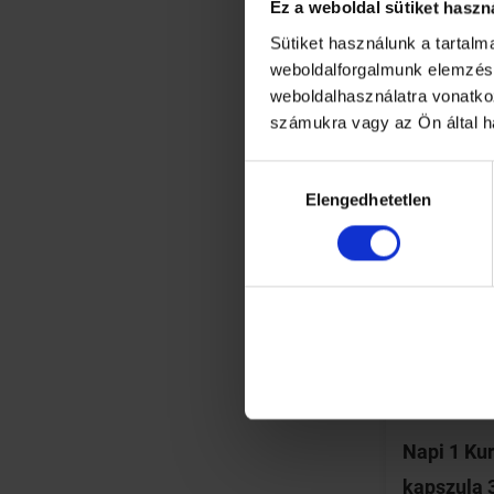
Ez a weboldal sütiket haszn
Sütiket használunk a tartal
weboldalforgalmunk elemzésé
weboldalhasználatra vonatko
számukra vagy az Ön által h
Hozzájárulás
Elengedhetetlen
kiválasztása
Napi 1 Ku
kapszula 