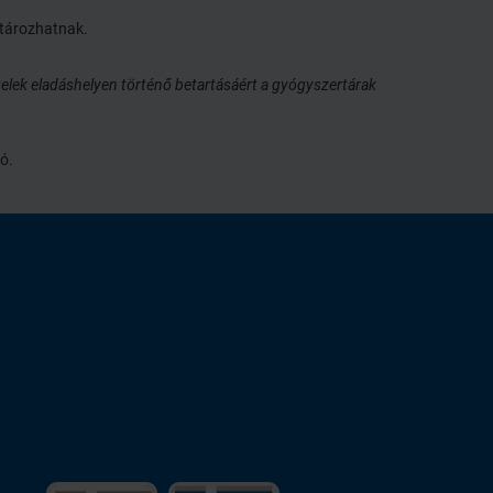
atározhatnak.
elek eladáshelyen történő betartásáért a gyógyszertárak
ó.