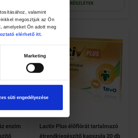
RÉSZLETEK
tosításához, valamint
einkkel megosztjuk az Ön
l, amelyeket Ön adott meg
oztató elérhető itt.
Marketing
es süti engedélyezése
áz enzim
Lactiv Plus élőflórát tartalmazó
szítő
étrendkiegészítő kapszula 20 db