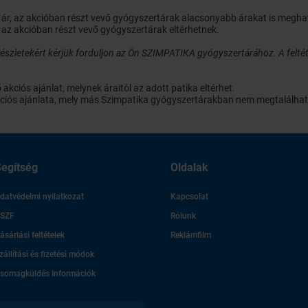
ói ár, az akcióban részt vevő gyógyszertárak alacsonyabb árakat is megh
 az akcióban részt vevő gyógyszertárak eltérhetnek.
szletekért kérjük forduljon az Ön SZIMPATIKA gyógyszertárához. A feltét
ciós ajánlat, melynek áraitól az adott patika eltérhet.
 akciós ajánlata, mely más Szimpatika gyógyszertárakban nem megtalálhat
egítség
Oldalak
datvédelmi nyilatkozat
Kapcsolat
SZF
Rólunk
ásárlási feltételek
Reklámfilm
zállítási és fizetési módok
somagküldés Információk