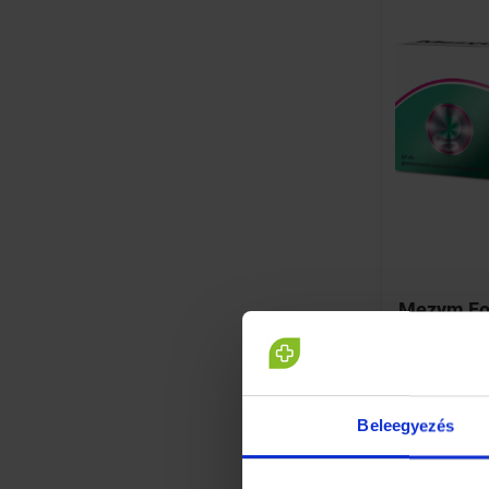
Mezym For
gyomorned
filmtablet
Beleegyezés