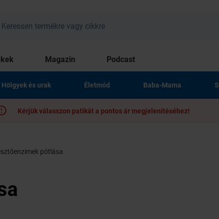
kkek
Magazin
Podcast
Hölgyek és urak
Életmód
Baba-Mama
S
Kérjük válasszon patikát a pontos ár megjelenítéséhez!
sztőenzimek pótlása
sa