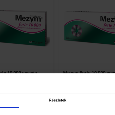
te 10 000 egység
Mezym Forte 10 000 egy
v-ellenálló
gyomornedv-ellenálló
ta 50 db
filmtabletta 20 db
Részletek
HOL ELÉRHETŐ?
HOL ELÉRHETŐ?