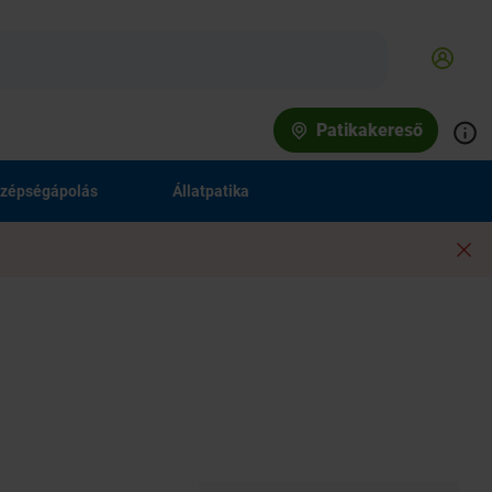
Patikakereső
zépségápolás
Állatpatika