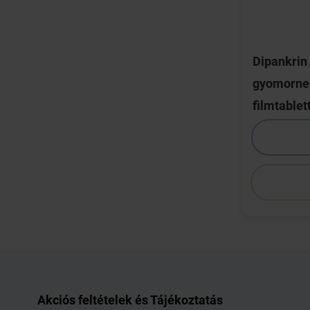
Dipankri
gyomorned
filmtablet
Akciós feltételek és Tájékoztatás