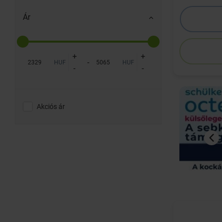
Ár
+
+
-
HUF
HUF
-
-
Akciós ár