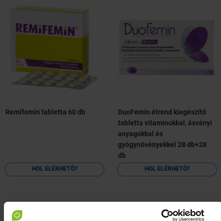
Remifemin tabletta 60 db
DuoFemin étrend kiegészítő
tabletta vitaminokkal, ásványi
anyagokkal és
gyógynövényekkel 28 db+28
db
HOL ELÉRHETŐ?
HOL ELÉRHETŐ?