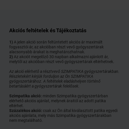
Akciós feltételek és Tájékoztatás
1)
A jelen akció során feltüntetett akciós ár maximált
fogyasztói ár, az akcióban részt vevő gyógyszertárak
alacsonyabb árakat is meghatározhatnak.
2)
Az akciót megelőző 30 napban alkalmazni ajánlott ár,
melytől az akcióban részt vevő gyógyszertárak eltérhetnek.
Az akció elérhető a résztvevő SZIMPATIKA gyógyszertárakban.
Részletekért kérjük forduljon az Ön SZIMPATIKA
gyógyszertárához. A feltételek eladáshelyen történő
betartásáért a gyógyszertárak felelősek.
Szimpatika akció:
minden Szimpatika gyógyszertárban
elérhető akciós ajánlat, melynek áraitól az adott patika
eltérhet.
Százalékos akció:
csak az Ön által kiválasztott patika egyedi
akciós ajánlata, mely más Szimpatika gyógyszertárakban
nem megtalálható.