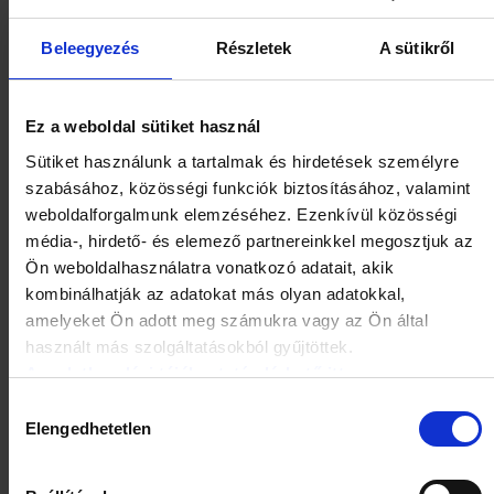
Beleegyezés
Részletek
A sütikről
Ez a weboldal sütiket használ
Sütiket használunk a tartalmak és hirdetések személyre
szabásához, közösségi funkciók biztosításához, valamint
Klimin Nyugalom kapszula 60
Ovestin 1 mg/g krém 15g
weboldalforgalmunk elemzéséhez. Ezenkívül közösségi
db
média-, hirdető- és elemező partnereinkkel megosztjuk az
HOL ELÉRHETŐ?
HOL ELÉRHETŐ?
Ön weboldalhasználatra vonatkozó adatait, akik
kombinálhatják az adatokat más olyan adatokkal,
amelyeket Ön adott meg számukra vagy az Ön által
használt más szolgáltatásokból gyűjtöttek.
Az adatkezelési tájékoztató elérhető itt.
Hozzájárulás
Elengedhetetlen
kiválasztása