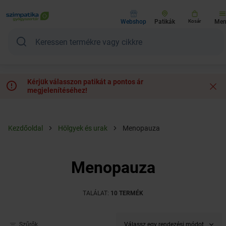
Webshop
Patikák
Kosár
Me
Kérjük válasszon patikát a pontos ár
megjelenítéséhez!
Kezdőoldal
Hölgyek és urak
Menopauza
Menopauza
TALÁLAT:
10 TERMÉK
Válassz egy rendezési módot
Szűrők