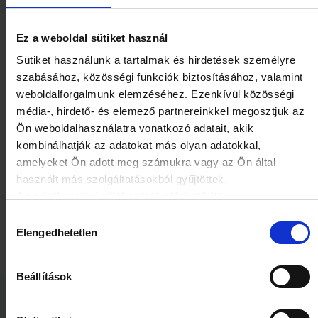
Ez a weboldal sütiket használ
Sütiket használunk a tartalmak és hirdetések személyre
szabásához, közösségi funkciók biztosításához, valamint
weboldalforgalmunk elemzéséhez. Ezenkívül közösségi
média-, hirdető- és elemező partnereinkkel megosztjuk az
Ön weboldalhasználatra vonatkozó adatait, akik
kombinálhatják az adatokat más olyan adatokkal,
amelyeket Ön adott meg számukra vagy az Ön által
használt más szolgáltatásokból gyűjtöttek.
VitaPlus ORS rehidratáló
Az adatkezelési tájékoztató elérhető itt.
granulátum 10 db (Innopharm)
Hozzájárulás
HOL ELÉRHETŐ?
Elengedhetetlen
kiválasztása
Beállítások