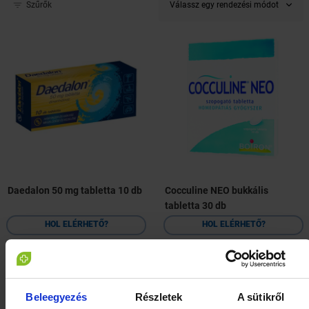
Válassz egy rendezési módot
Szűrők
Daedalon 50 mg tabletta 10 db
Cocculine NEO bukkális
tabletta 30 db
HOL ELÉRHETŐ?
HOL ELÉRHETŐ?
Beleegyezés
Részletek
A sütikről