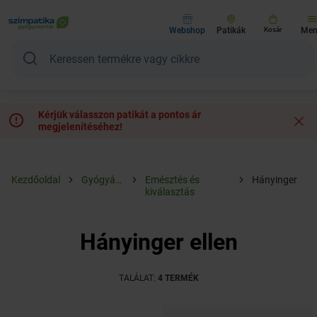
Webshop
Patikák
Kosár
Me
Kérjük válasszon patikát a pontos ár
megjelenítéséhez!
Kezdőoldal
Gyógyászat
Emésztés és
Hányinger
kiválasztás
ellen
Hányinger ellen
TALÁLAT:
4 TERMÉK