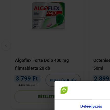
Algoflex Forte Dolo 400 mg
Octenise
filmtabletta 20 db
50ml
3 799 Ft
2 899
1)
HOL ELÉRHETŐ?
2)
4 475 Ft helyett
3 875 Ft hel
RÉSZLETEK
Beleegyezés