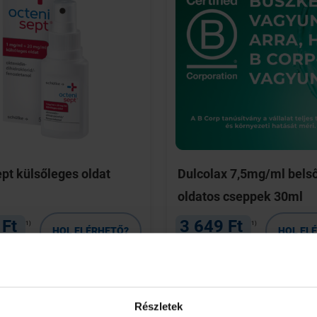
pt külsőleges oldat
Dulcolax 7,5mg/ml bels
oldatos cseppek 30ml
 Ft
3 649 Ft
1)
1)
HOL ELÉRHETŐ?
HOL EL
2)
2)
yett
4 105 Ft helyett
RÉSZLETEK
RÉSZLETEK
Részletek