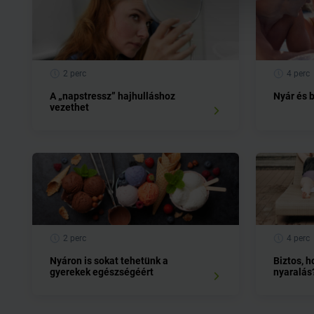
2 perc
4 perc
A „napstressz” hajhulláshoz
Nyár és 
vezethet
2 perc
4 perc
Nyáron is sokat tehetünk a
Biztos, 
gyerekek egészségéért
nyaralás