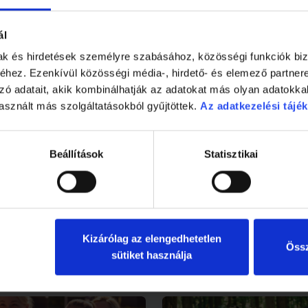
ál
mak és hirdetések személyre szabásához, közösségi funkciók biz
hez. Ezenkívül közösségi média-, hirdető- és elemező partner
zó adatait, akik kombinálhatják az adatokat más olyan adatokka
asznált más szolgáltatásokból gyűjtöttek.
Az adatkezelési tájék
Beállítások
Statisztikai
2 perc
Kizárólag az elengedhetetlen
ban szenved? Így
Hőség és fejfájás - mi az
Össz
ek el a tünetek!
összefüggés?
sütiket használja