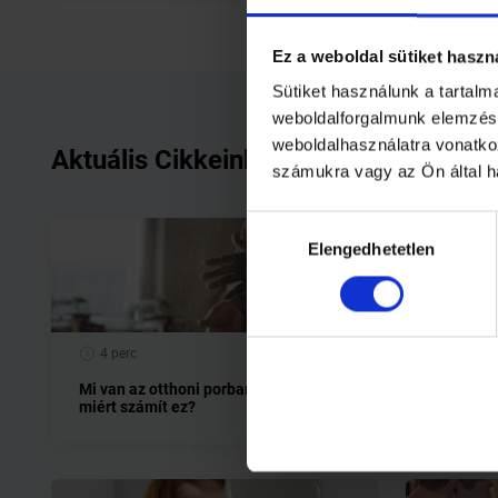
Ez a weboldal sütiket haszn
Sütiket használunk a tartal
weboldalforgalmunk elemzésé
weboldalhasználatra vonatko
Aktuális Cikkeink
számukra vagy az Ön által h
Hozzájárulás
Elengedhetetlen
kiválasztása
4 perc
4 perc
Mi van az otthoni porban, és
Allergiá
miért számít ez?
kerülhető