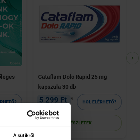
őleges
Cataflam Dolo Rapid 25 mg
kapszula 30 db
5 299 Ft
1)
ÉRHETŐ?
HOL ELÉRHETŐ?
2)
6 235 Ft helyett
RÉSZLETEK
A sütikről