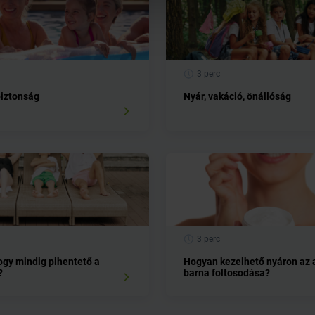
3 perc
biztonság
Nyár, vakáció, önállóság
3 perc
hogy mindig pihentető a
Hogyan kezelhető nyáron az 
?
barna foltosodása?