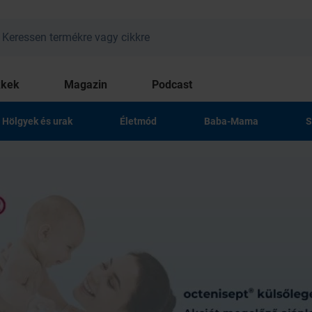
kkek
Magazin
Podcast
Hölgyek és urak
Életmód
Baba-Mama
S