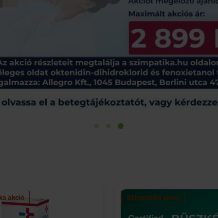
ka akció
Szimpatika akció