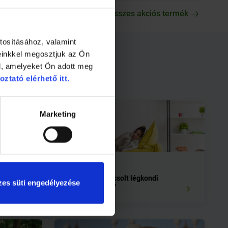
Összes akciós termék
tosításához, valamint
einkkel megosztjuk az Ön
l, amelyeket Ön adott meg
oztató elérhető itt.
Marketing
2 perc
Szabad bekapcsolt légkondi
es süti engedélyezése
mellett aludni?