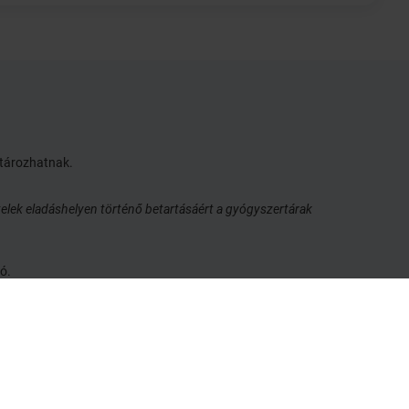
atározhatnak.
elek eladáshelyen történő betartásáért a gyógyszertárak
ó.