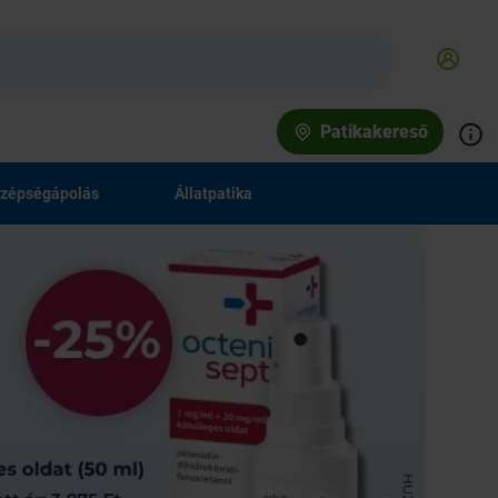
Patikakereső
zépségápolás
Állatpatika