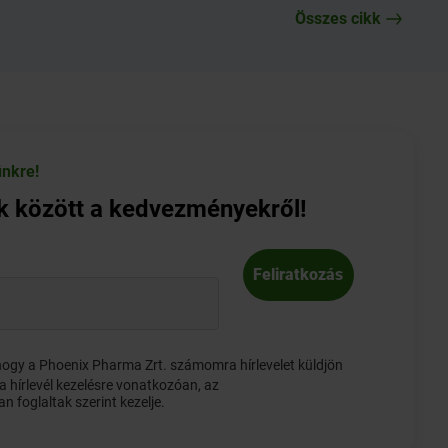
Összes cikk
ünkre!
ők között a kedvezményekről!
Feliratkozás
ogy a Phoenix Pharma Zrt. számomra hírlevelet küldjön
 hírlevél kezelésre vonatkozóan, az
ban
foglaltak szerint kezelje.