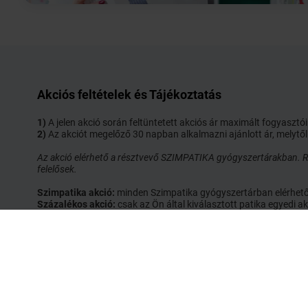
Akciós feltételek és Tájékoztatás
1)
A jelen akció során feltüntetett akciós ár maximált fogyaszt
2)
Az akciót megelőző 30 napban alkalmazni ajánlott ár, melytől
Az akció elérhető a résztvevő SZIMPATIKA gyógyszertárakban. Ré
felelősek.
Szimpatika akció:
minden Szimpatika gyógyszertárban elérhető ak
Százalékos akció:
csak az Ön által kiválasztott patika egyedi
Elérhetőség
S
Email:
shop@szimpatika.hu
A