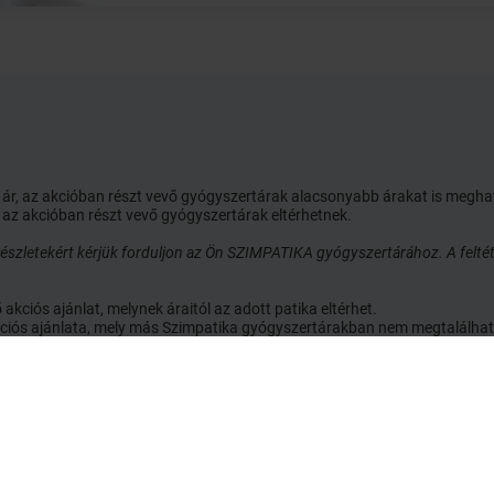
ói ár, az akcióban részt vevő gyógyszertárak alacsonyabb árakat is megh
 az akcióban részt vevő gyógyszertárak eltérhetnek.
szletekért kérjük forduljon az Ön SZIMPATIKA gyógyszertárához. A feltét
ciós ajánlat, melynek áraitól az adott patika eltérhet.
 akciós ajánlata, mely más Szimpatika gyógyszertárakban nem megtalálhat
egítség
Oldalak
datvédelmi nyilatkozat
Kapcsolat