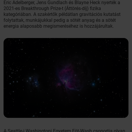
Eric Adelberger, Jens Gundlach és Blayne Heck nyerték a
2021-es Breakthrough Prize-t (Áttörés-díj) fizika
kategóriában. A szakértők példátlan gravitációs kutatást
folytattak, munkájukkal pedig a sötét anyag és a sötét
energia alaposabb megismeréséhez is hozzájárultak.
A Seattle-i Washingtoni Egyetem Eöt-Wash csoportja olyan