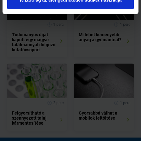
1 perc
1 perc
Tudományos díjat
Mi lehet keményebb
kapott egy magyar
anyag a gyémántnál?
találmánnyal dolgozó
kutatócsoport
2 perc
1 perc
Felgyorsítható a
Gyorsabbá válhat a
szennyezett talaj
mobilok feltöltése
kármentesítése