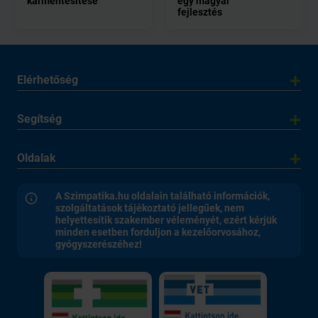
kármentesítése
egy magyar
fejlesztés
Elérhetőség
Segítség
Oldalak
A Szimpatika.hu oldalain található információk,
szolgáltatások tájékoztató jellegűek, nem
helyettesítik szakember véleményét, ezért kérjük
minden esetben forduljon a kezelőorvosához,
gyógyszerészéhez!