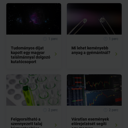
1 perc
1 perc
Tudományos díjat
Mi lehet keményebb
kapott egy magyar
anyag a gyémántnál?
találmánnyal dolgozó
kutatócsoport
2 perc
2 perc
Felgyorsítható a
Váratlan események
szennyezett talaj
előrejelzését segíti