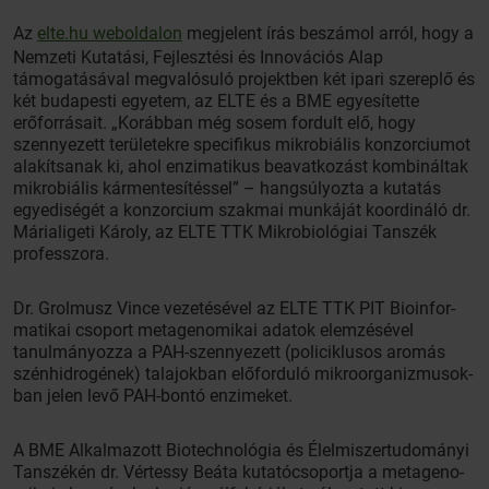
Az
elte.hu weboldalon
megjelent írás beszámol arról, hogy a
Nemzeti Kutatási, Fejlesztési és Innovációs Alap
támogatásával megvalósuló projektben két ipari szereplő és
két budapesti egyetem, az ELTE és a BME egyesítette
erőforrásait. „Korábban még sosem fordult elő, hogy
szennyezett területekre specifikus mikrobiális konzorciumot
alakítsanak ki, ahol enzimatikus beavatkozást kombináltak
mikrobiális kármentesítéssel” – hangsúlyozta a kutatás
egyediségét a konzorcium szakmai munkáját koordináló dr.
Márialigeti Károly, az ELTE TTK Mikrobiológiai Tanszék
professzora.
Dr. Grolmusz Vince vezetésével az ELTE TTK PIT Bioin­for­
ma­tikai csoport metagenomikai adatok elemzésével
tanulmányozza a PAH-szennyezett (policiklusos aromás
szénhidrogének) talajokban előforduló mikro­organizmu­sok­
ban jelen levő PAH-bontó enzimeket.
A BME Alkalmazott Biotechnológia és Élelmiszertudományi
Tanszékén dr. Vértessy Beáta kutatócsoportja a meta­geno­