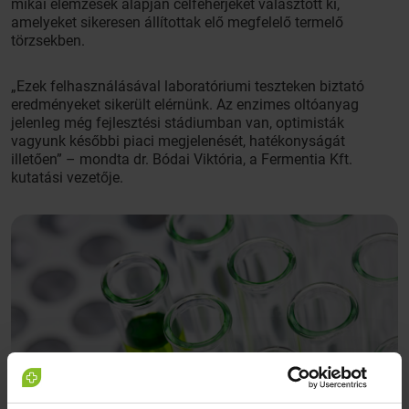
mi­kai elemzések alapján cél­fehér­jé­ket választott ki,
amelyeket sikeresen állítottak elő megfelelő termelő
törzsekben.
„Ezek felhasználásával laboratóriumi teszteken biztató
eredményeket sikerült elérnünk. Az enzimes oltóanyag
jelenleg még fejlesztési stádiumban van, optimisták
vagyunk későbbi piaci megjelenését, hatékonyságát
illetően” – mondta dr. Bódai Viktória, a Fermentia Kft.
kutatási vezetője.