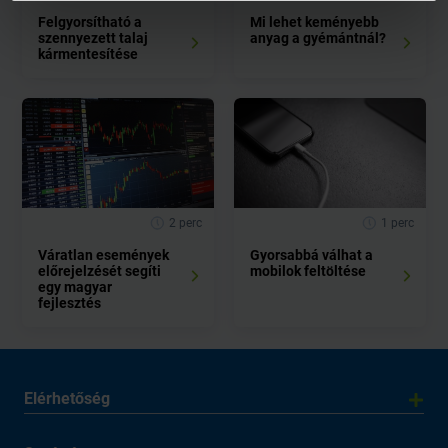
Felgyorsítható a
Mi lehet keményebb
szennyezett talaj
anyag a gyémántnál?
kármentesítése
2 perc
1 perc
Váratlan események
Gyorsabbá válhat a
előrejelzését segíti
mobilok feltöltése
egy magyar
fejlesztés
Elérhetőség