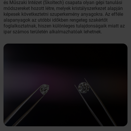
és Műszaki Intézet (Skoltech) csapata olyan gépi tanulási
módszereket hozott létre, melyek kristályszerkezet alapján
képesek következtetni szuperkemény anyagokra. Az efféle
alapanyagok az utóbbi időkben rengeteg szakértőt
foglalkoztatnak, hiszen különleges tulajdonságaik miatt az
ipar számos területén alkalmazhatóak lehetnek.