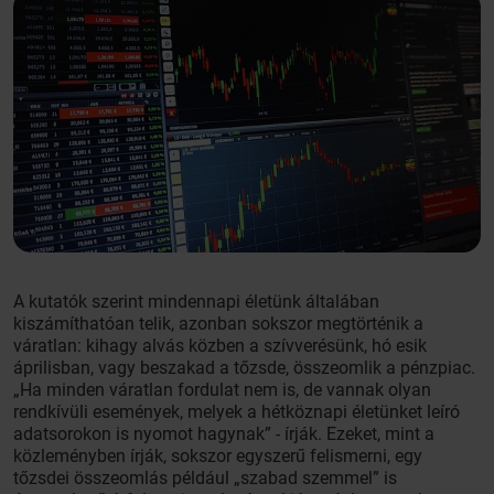
A kutatók szerint mindennapi életünk általában
kiszámíthatóan telik, azonban sokszor megtörténik a
váratlan: kihagy alvás közben a szívverésünk, hó esik
áprilisban, vagy beszakad a tőzsde, összeomlik a pénzpiac.
„Ha minden váratlan fordulat nem is, de vannak olyan
rendkívüli események, melyek a hétköznapi életünket leíró
adatsorokon is nyomot hagynak” - írják. Ezeket, mint a
közleményben írják, sokszor egyszerű felismerni, egy
tőzsdei összeomlás például „szabad szemmel” is