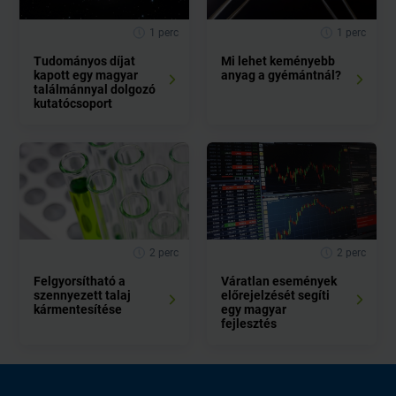
1 perc
1 perc
Tudományos díjat
Mi lehet keményebb
kapott egy magyar
anyag a gyémántnál?
találmánnyal dolgozó
kutatócsoport
2 perc
2 perc
Felgyorsítható a
Váratlan események
szennyezett talaj
előrejelzését segíti
kármentesítése
egy magyar
fejlesztés