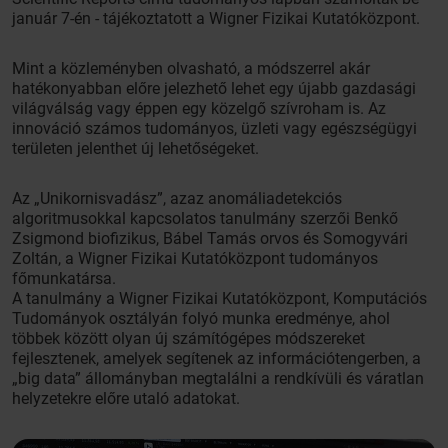
január 7-én - tájékoztatott a Wigner Fizikai Kutatóközpont.
Mint a közleményben olvasható, a módszerrel akár
hatékonyabban előre jelezhető lehet egy újabb gazdasági
világválság vagy éppen egy közelgő szívroham is. Az
innováció számos tudományos, üzleti vagy egészségügyi
területen jelenthet új lehetőségeket.
Az „Unikornisvadász”, azaz anomáliadetekciós
algoritmusokkal kapcsolatos tanulmány szerzői Benkő
Zsigmond biofizikus, Bábel Tamás orvos és Somogyvári
Zoltán, a Wigner Fizikai Kutatóközpont tudományos
főmunkatársa.
A tanulmány a Wigner Fizikai Kutatóközpont, Komputációs
Tudományok osztályán folyó munka eredménye, ahol
többek között olyan új számítógépes módszereket
fejlesztenek, amelyek segítenek az információtengerben, a
„big data” állományban megtalálni a rendkívüli és váratlan
helyzetekre előre utaló adatokat.