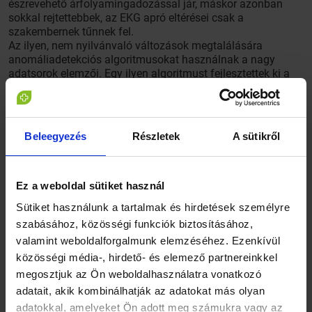
észrevehető árfolyamingadozással jár, máskor azonban
sokkal rejtettebbek, az EKG apró eltérései csak a
szakembernek tűnnek fel.
Az ilyen, nem nyilvánvaló változások megtalálására
anomáliadetekciós algoritmusokat használnak a nagy
adatsorok elemzői. Egy ilyen algoritmust fejlesztettek ki a
magyar kutatók, amely segíthet megjósolni, hogy mit hoz a
jövő az élet és az üzleti világ számos területén.
A közlemény szerint a váratlan események sokszor
Beleegyezés
Részletek
A sütikről
nemcsak váratlanok, hanem ismeretlenek is, ezért
felismerésük az automatikus módszerek számára komoly
kihívást jelent. A Wigner Fizikai Kutatóközpont,
Ez a weboldal sütiket használ
Komputációs Tudományok osztályán dolgozó kutatók új,
rendkívüli események felismerésére alkalmas módszerével
Sütiket használunk a tartalmak és hirdetések személyre
azonban felfedezhetőek lesznek ezek az „unikornisok”: az
szabásához, közösségi funkciók biztosításához,
olyan váratlan, hosszan mért idősorokon megjelenő
valamint weboldalforgalmunk elemzéséhez. Ezenkívül
események, melyeknek előre nem ismerjük a
közösségi média-, hirdető- és elemező partnereinkkel
jellegzetességeit.
megosztjuk az Ön weboldalhasználatra vonatkozó
adatait, akik kombinálhatják az adatokat más olyan
adatokkal, amelyeket Ön adott meg számukra vagy az