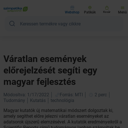
Webshop
Patikák
Kosár
Menü
Váratlan események
előrejelzését segíti egy
magyar fejlesztés
Módosítva: 1/17/2022
Forrás: MTI
2 perc
Tudomány
Kutatás
technológia
Magyar kutatók új matematikai módszert dolgoztak ki,
amely segíthet előre jelezni váratlan eseményeket az
adatsorok újszerű elemzésével. A kutatók eredményeikről a
Scientific Reports című tudományos lapban számoltak be