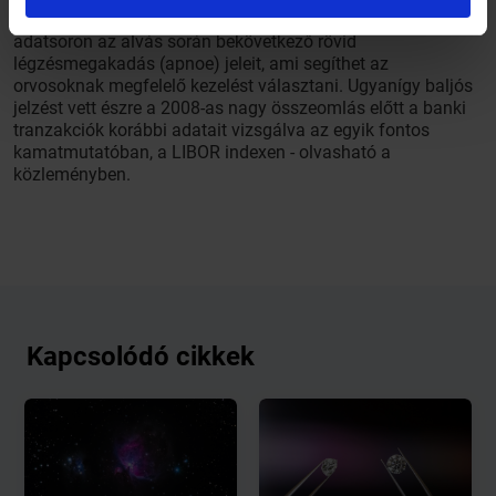
volt, megtalálta például egy a szív működését figyelő EEG
adatsoron az alvás során bekövetkező rövid
légzésmegakadás (apnoe) jeleit, ami segíthet az
orvosoknak megfelelő kezelést választani. Ugyanígy baljós
jelzést vett észre a 2008-as nagy összeomlás előtt a banki
tranzakciók korábbi adatait vizsgálva az egyik fontos
kamatmutatóban, a LIBOR indexen - olvasható a
közleményben.
Kapcsolódó cikkek