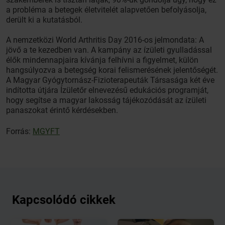
a probléma a betegek életvitelét alapvetően befolyásolja,
derült ki a kutatásból.
A nemzetközi World Arthritis Day 2016-os jelmondata: A
jövő a te kezedben van. A kampány az ízületi gyulladással
élők mindennapjaira kívánja felhívni a figyelmet, külön
hangsúlyozva a betegség korai felismerésének jelentőségét.
A Magyar Gyógytornász-Fizioterapeuták Társasága két éve
indította útjára Ízületőr elnevezésű edukációs programját,
hogy segítse a magyar lakosság tájékozódását az ízületi
panaszokat érintő kérdésekben.
Forrás:
MGYFT
Kapcsolódó cikkek