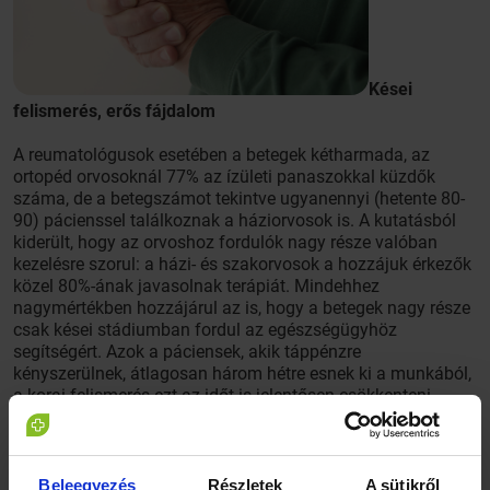
Kései
felismerés, erős fájdalom
A reumatológusok esetében a betegek kétharmada, az
ortopéd orvosoknál 77% az ízületi panaszokkal küzdők
száma, de a betegszámot tekintve ugyanennyi (hetente 80-
90) pácienssel találkoznak a háziorvosok is. A kutatásból
kiderült, hogy az orvoshoz fordulók nagy része valóban
kezelésre szorul: a házi- és szakorvosok a hozzájuk érkezők
közel 80%-ának javasolnak terápiát. Mindehhez
nagymértékben hozzájárul az is, hogy a betegek nagy része
csak kései stádiumban fordul az egészségügyhöz
segítségért. Azok a páciensek, akik táppénzre
kényszerülnek, átlagosan három hétre esnek ki a munkából,
a korai felismerés ezt az időt is jelentősen csökkenteni
tudná.
A legtöbben hát-, derék-, nyak- vagy gerincfájdalommal
keresik fel orvosukat, ezeket követi a térdfájdalom, a
Beleegyezés
Részletek
A sütikről