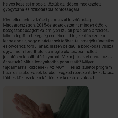
helyes kezelési módok, köztük az időben megkezdett
gyógytorna és fizikoterápia fontosságára.
Kiemelten sok az ízületi panasszal küzdő beteg
Magyarországon, 2015-ös adatok szerint minden ötödik
betegszabadságért valamilyen ízületi probléma a felelős.
Mint a legtöbb betegség esetében, itt is jelentős szerepe
lenne annak, hogy a páciensek időben felismerjék tüneteiket
és orvoshoz forduljanak, hiszen például a porckopás vissza
ugyan nem fordítható, de megfelelő terápia mellett
jelentősen lassítható folyamat. Mikor jutnak el orvoshoz az
érintettek? Mik a leggyakoribb panaszaik? Milyen
fájdalmakkal küzdenek? Az MGYFT és az Ízületőr program
házi- és szakorvosok körében végzett reprezentatív kutatása
többek közt ezekre a kérdésekre kereste a választ.