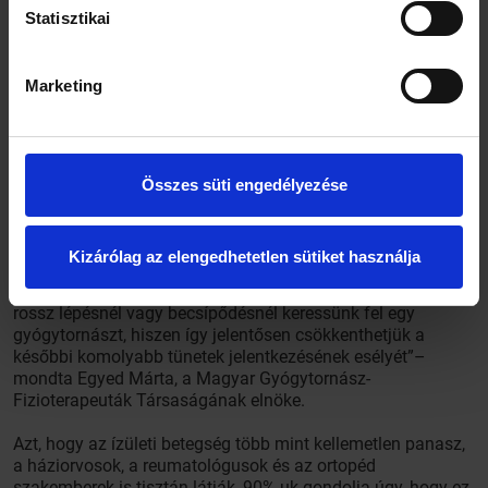
Statisztikai
Kezelési
módok
Marketing
AZ MGYFT és az Ízületőr program kutatásából az is kiderült,
hogy a háziorvosok és szakorvosok szinte mindegyike
(94%-a) egyetért azzal, hogy fontos minél korábbi fázisban
kezelni az ízületi kopásos betegségeket. A kezelések közt
Összes süti engedélyezése
jelentős szerepet játszik a gyógytorna és fizikoterápia is.
„Sok páciens elsősorban fájdalomcsillapítást vár a
terápiától, kevesen vannak tisztában azzal, hogy az időben
Kizárólag az elengedhetetlen sütiket használja
megkezdett gyógytorna jelentősen tudja enyhíteni
panaszaikat. Fontos, hogy már az első apróbb balesetnél,
rossz lépésnél vagy becsípődésnél keressünk fel egy
gyógytornászt, hiszen így jelentősen csökkenthetjük a
későbbi komolyabb tünetek jelentkezésének esélyét”–
mondta Egyed Márta, a Magyar Gyógytornász-
Fizioterapeuták Társaságának elnöke.
Azt, hogy az ízületi betegség több mint kellemetlen panasz,
a háziorvosok, a reumatológusok és az ortopéd
szakemberek is tisztán látják, 90%-uk gondolja úgy, hogy ez