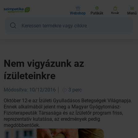
Webshop
Patikák
Kosár
Menü
Nem vigyázunk az
ízületeinkre
Módosítva: 10/12/2016
3 perc
Október 12-e az Ízületi Gyulladásos Betegségek Világnapja.
Ennek alkalmából jelent meg a Magyar Gyógytornász-
Fizioterapeuták Társasága és az Ízületőr program friss,
reprezentatív kutatása, az eredmények pedig
megdöbbentőek.