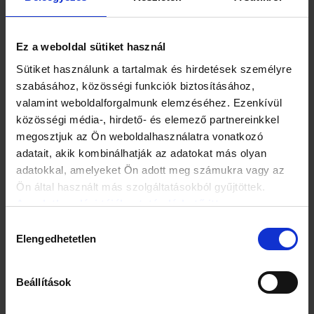
csípőfájdalom és a vállfájdalom. Megdöbbentő tény, hogy
mire a páciensek szakemberhez kerülnek, a fájdalmuk tízes
skálán mérve 6 és 7 közötti erősségnél mozog, ami nem
Ez a weboldal sütiket használ
meglepő annak fényében, hogy a betegek 72%-a ekkor már
középsúlyos vagy súlyos stádiumban van.
Sütiket használunk a tartalmak és hirdetések személyre
szabásához, közösségi funkciók biztosításához,
A háziorvosok, reumatológusok és ortopéd szakorvosok
valamint weboldalforgalmunk elemzéséhez. Ezenkívül
szerint emellett kiemelten magas, 30% körüli a kezeletlen
közösségi média-, hirdető- és elemező partnereinkkel
betegek száma ma Magyarországon. A szakorvosok főleg
vidéken látják úgy, hogy magas lehet ez az arány: a
megosztjuk az Ön weboldalhasználatra vonatkozó
kisvárosokban az ortopéd orvosok 52%-ra, a
adatait, akik kombinálhatják az adatokat más olyan
reumatológusok 42%-ra teszik az ilyen panaszokkal küzdő,
adatokkal, amelyeket Ön adott meg számukra vagy az
orvoshoz nem forduló emberek számát.
Ön által használt más szolgáltatásokból gyűjtöttek.
Az adatkezelési tájékoztató elérhető itt.
Hozzájárulás
Elengedhetetlen
kiválasztása
Beállítások