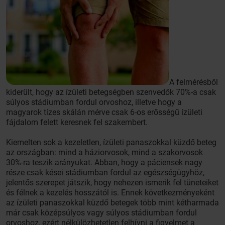
A felmérésből
kiderült, hogy az ízületi betegségben szenvedők 70%-a csak
súlyos stádiumban fordul orvoshoz, illetve hogy a
magyarok tízes skálán mérve csak 6-os erősségű ízületi
fájdalom felett keresnek fel szakembert.
Kiemelten sok a kezeletlen, ízületi panaszokkal küzdő beteg
az országban: mind a háziorvosok, mind a szakorvosok
30%-ra teszik arányukat. Abban, hogy a páciensek nagy
része csak kései stádiumban fordul az egészségügyhöz,
jelentős szerepet játszik, hogy nehezen ismerik fel tüneteiket
és félnek a kezelés hosszától is. Ennek következményeként
az ízületi panaszokkal küzdő betegek több mint kétharmada
már csak középsúlyos vagy súlyos stádiumban fordul
orvoshoz, ezért nélkülözhetetlen felhívni a figyelmet a