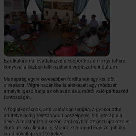
Ez alkalommal csatlakozva a csoporthoz én is így tettem,
könyvvel a kézben lelki-szellemi vadászatra indultam.
Manapság egyre kevesebben fordítanak egy kis időt
olvasásra. Végre hazánkba is elérkezett egy módszer,
amelyik igazolhatja az olvasás, és a műről való párbeszéd
fontosságát.
A foglalkozásnak, ami valójában terápia, a gyakorlatba
átültetve pedig felszabadult beszélgetés, biblioterápia a
neve. A mostani találkozón, ami egyben az őszi újrakezdés
előtti utolsó alkalom is, Móricz Zsigmond Egyszer jóllakni
című novellája volt terítéken.