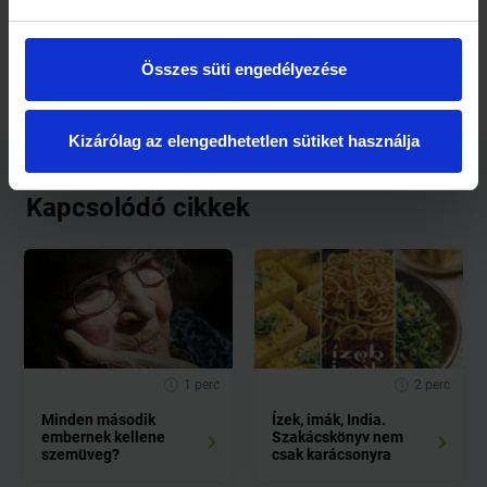
hogy teljesen felkészületlenül érjen minket. Csupán olvasni
kell és egy jót beszélgetni, és hagyni, hogy a lélek iránytűje a
helyes irányba lendítsen minket.
Összes süti engedélyezése
Kizárólag az elengedhetetlen sütiket használja
Kapcsolódó cikkek
1 perc
2 perc
Minden második
Ízek, imák, India.
embernek kellene
Szakácskönyv nem
szemüveg?
csak karácsonyra