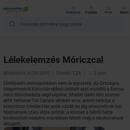
Webshop
Patikák
Kosár
Menü
Lélekelemzés Móriczcal
Módosítva: 6/29/2010
Szerző: T.Zs.
2 perc
Elmélyedni önmagunkban nem is egyszerű. Az Országos
Idegennyelvű Könyvtár ebben próbált utat mutatni a furcsa
nevű Biblioterápia segítségével. Mielőtt bárki lelki szemei
előtt feltűnne Tia Carrera eltökélt arca, amint feldúlja a
könyvtárat mindenféle antik vázák és rég elveszettnek hitt
festmények után, előre szólok: a kincset a hétről hétre
kiválasztott irodalmi művekben lelheti meg a rendezvényre
látogató.