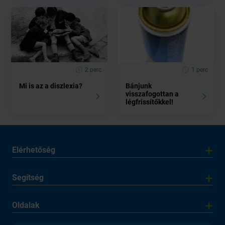
2 perc
1 perc
Mi is az a diszlexia?
Bánjunk
visszafogottan a
légfrissítőkkel!
Elérhetőség
Segítség
Oldalak