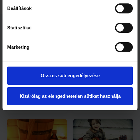
Beállítások
Statisztikai
Kapcsolódó cikkek
Marketing
Összes süti engedélyezése
2 perc
2 perc
&#8222;Anyu, nem
Egyre több az
Kizárólag az elengedhetetlen sütiket használja
akarok iskolába
allergiás
menni!&#8221;
megbetegedés