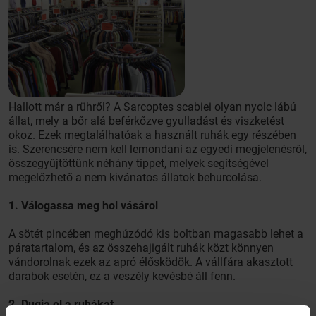
Hallott már a rühről? A Sarcoptes scabiei olyan nyolc lábú
állat, mely a bőr alá beférkőzve gyulladást és viszketést
okoz. Ezek megtalálhatóak a használt ruhák egy részében
is. Szerencsére nem kell lemondani az egyedi megjelenésről,
összegyűjtöttünk néhány tippet, melyek segítségével
megelőzhető a nem kivánatos állatok behurcolása.
1. Válogassa meg hol vásárol
A sötét pincében meghúzódó kis boltban magasabb lehet a
páratartalom, és az összehajigált ruhák közt könnyen
vándorolnak ezek az apró élősködök. A vállfára akasztott
darabok esetén, ez a veszély kevésbé áll fenn.
2. Dugja el a ruhákat