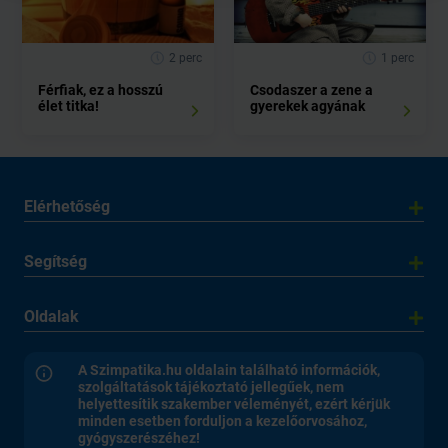
2 perc
1 perc
Férfiak, ez a hosszú
Csodaszer a zene a
élet titka!
gyerekek agyának
Elérhetőség
Segítség
Oldalak
A Szimpatika.hu oldalain található információk,
szolgáltatások tájékoztató jellegűek, nem
helyettesítik szakember véleményét, ezért kérjük
minden esetben forduljon a kezelőorvosához,
gyógyszerészéhez!