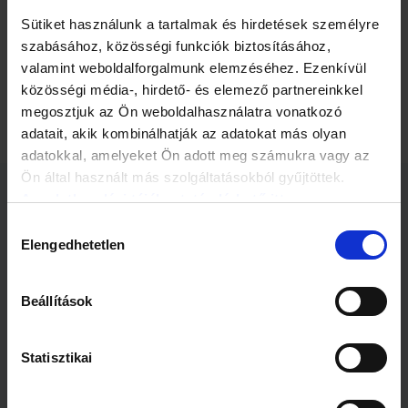
Sütiket használunk a tartalmak és hirdetések személyre
Megdöbbentő adat született azzal kapcsolatban is, hogy
hányan gondolkoztak már az öngyilkosságon. A fiatalok 30
szabásához, közösségi funkciók biztosításához,
százalékának fordult már meg a fejében, többségében
valamint weboldalforgalmunk elemzéséhez. Ezenkívül
lányok esetében. És a legalacsonyabb önértékelés is
közösségi média-, hirdető- és elemező partnereinkkel
Szlovákia mellett nálunk figyelhető meg.
megosztjuk az Ön weboldalhasználatra vonatkozó
adatait, akik kombinálhatják az adatokat más olyan
adatokkal, amelyeket Ön adott meg számukra vagy az
Ön által használt más szolgáltatásokból gyűjtöttek.
Az adatkezelési tájékoztató elérhető itt.
Kapcsolódó cikkek
Hozzájárulás
Elengedhetetlen
kiválasztása
Beállítások
Statisztikai
1 perc
2 perc
Hőguta kezelése
A leggyakoribb