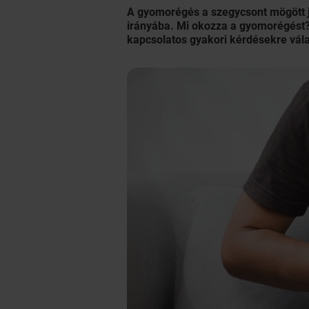
A gyomorégés a szegycsont mögött je
irányába. Mi okozza a gyomorégést?
kapcsolatos gyakori kérdésekre vál