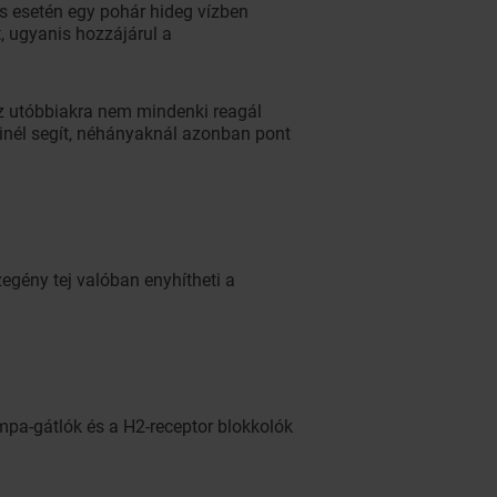
 esetén egy pohár hideg vízben
, ugyanis hozzájárul a
Ez utóbbiakra nem mindenki reagál
kinél segít, néhányaknál azonban pont
zegény tej valóban enyhítheti a
umpa-gátlók és a H2-receptor blokkolók