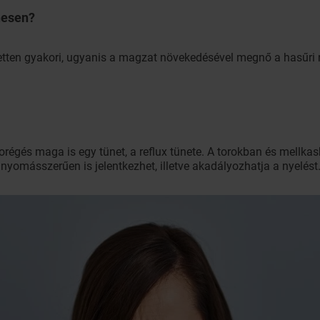
hesen?
zetten gyakori, ugyanis a magzat növekedésével megnő a hasűr
orégés maga is egy tünet, a reflux tünete. A torokban és mellka
n nyomásszerűen is jelentkezhet, illetve akadályozhatja a nyelést