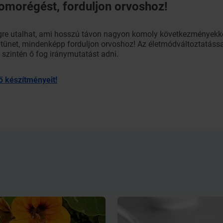
omorégést, forduljon orvoshoz!
re utalhat, ami hosszú távon nagyon komoly következményekkel 
 tünet, mindenképp forduljon orvoshoz! Az életmódváltoztatással
szintén ő fog iránymutatást adni.
ő készítményeit!