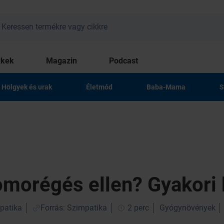
kkek
Magazin
Podcast
Hölgyek és urak
Életmód
Baba-Mama
S
omorégés ellen? Gyakori
patika
Forrás: Szimpatika
2 perc
Gyógynövények