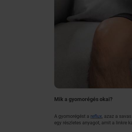
Mik a gyomorégés okai?
A gyomorégést a
reflux
, azaz a sava
egy részletes anyagot, amit a linkre ka