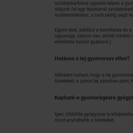
szódabikarbóna ugyanis képes a gyo
oldjunk fel egy teáskanál szódabika
nyáltermeléshez, a nyál pedig segít l
Egyes teák, például a kamillatea és 
ugyanúgy, sajnos van, akinél inkább r
ellentétes hatást gyakorol.)
Hatásos a tej gyomorsav ellen?
Időnként hallani, hogy a tej gyomorsa
tüneteket, a zsíros tej azonban pont,
Kapható-e gyomorégésre gyógy
Igen, többféle gyógyszer is kifejezet
mind enyhíthetik a tüneteket.