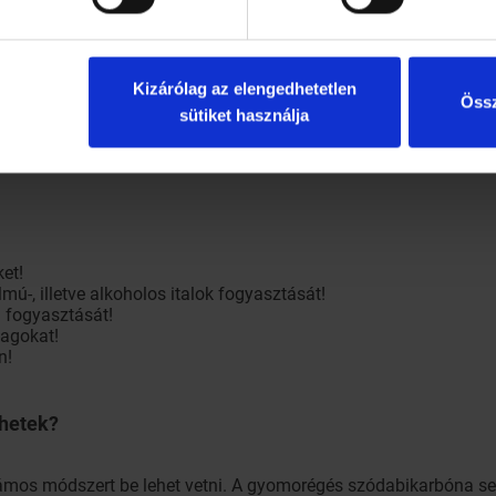
Kizárólag az elengedhetetlen
Össz
sütiket használja
tikát is alkalmazhatunk, a kellemetlen tünetek elkerüléséhez ér
gadva nagyon sokat tehetünk a kellemetlen gyomorsav ellen:
ket!
lmú-, illetve alkoholos italok fogyasztását!
a fogyasztását!
dagokat!
n!
!
ehetek?
zámos módszert be lehet vetni. A gyomorégés szódabikarbóna se