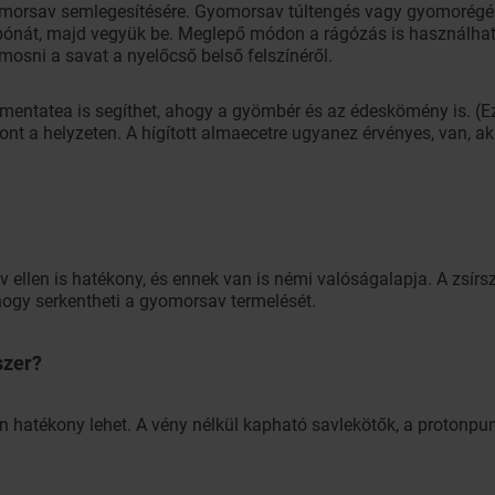
morsav semlegesítésére. Gyomorsav túltengés vagy gyomorégés
rbónát, majd vegyük be. Meglepő módon a rágózás is használhat
emosni a savat a nyelőcső belső felszínéről.
a mentatea is segíthet, ahogy a gyömbér és az édeskömény is. (
ont a helyzeten. A hígított almaecetre ugyanez érvényes, van, a
v ellen is hatékony, és ennek van is némi valóságalapja. A zsírs
 hogy serkentheti a gyomorsav termelését.
szer?
ten hatékony lehet. A vény nélkül kapható savlekötők, a protonp