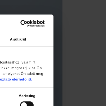
A sütikről
tosításához, valamint
einkkel megosztjuk az Ön
l, amelyeket Ön adott meg
oztató elérhető itt.
Marketing