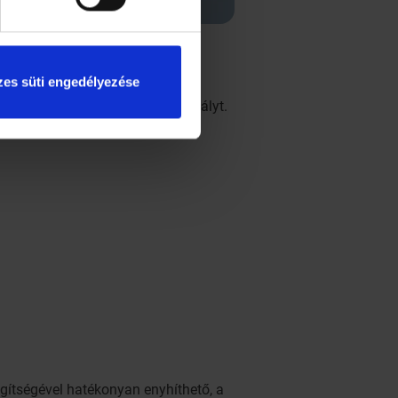
es süti engedélyezése
demes betartani néhány alapszabályt.
gítségével hatékonyan enyhíthető, a