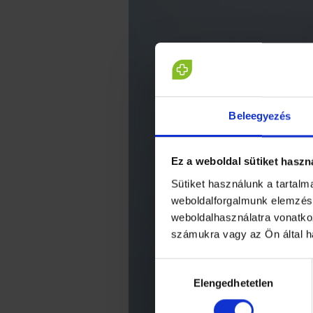
Beleegyezés
Ez a weboldal sütiket haszn
Sütiket használunk a tartal
weboldalforgalmunk elemzésé
weboldalhasználatra vonatko
számukra vagy az Ön által h
Hozzájárulás
Elengedhetetlen
kiválasztása