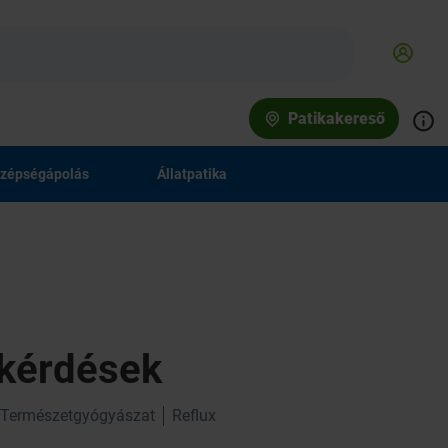
Patikakereső
zépségápolás
Állatpatika
 kérdések
Természetgyógyászat
Reflux