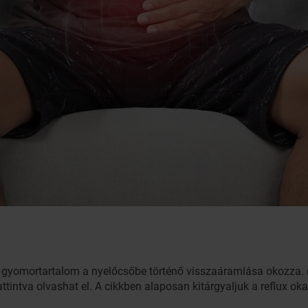
s gyomortartalom a nyelőcsőbe történő visszaáramlása okozza. (
ttintva olvashat el. A cikkben alaposan kitárgyaljuk a reflux okait