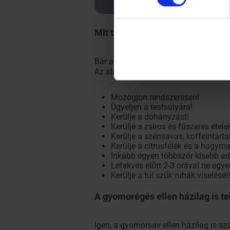
Mit tehetek gyomorégés ellen?
Bár a gyomorégés ellen többféle prak
Az alábbi életmódi tanácsokat megfo
Mozogjon rendszeresen!
Ügyeljen a testsúlyára!
Kerülje a dohányzást!
Kerülje a zsíros és fűszeres étele
Kerülje a szénsavas, koffeintarta
Kerülje a citrusfélék és a hagym
Inkább egyen többször kisebb a
Lefekvés előtt 2-3 órával ne egye
Kerülje a túl szűk ruhák viselését
A gyomorégés ellen házilag is t
Igen, a gyomorsav ellen házilag is s