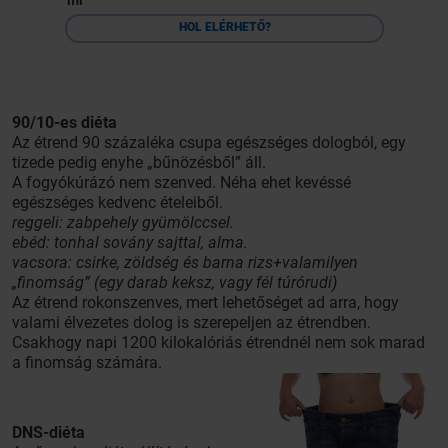
ml
HOL ELÉRHETŐ?
90/10-es diéta
Az étrend 90 százaléka csupa egészséges dologból, egy
tizede pedig enyhe „bűnözésből” áll.
A fogyókúrázó nem szenved. Néha ehet kevéssé
egészséges kedvenc ételeiből.
reggeli: zabpehely gyümölccsel.
ebéd: tonhal sovány sajttal, alma.
vacsora: csirke, zöldség és barna rizs+valamilyen
„finomság” (egy darab keksz, vagy fél túrórudi)
Az étrend
rokonszenves, mert lehetőséget ad arra, hogy
valami élvezetes dolog is szerepeljen az étrendben.
Csakhogy napi 1200 kilokalóriás étrendnél nem sok marad
a finomság számára.
DNS-diéta