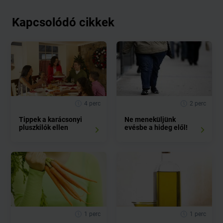
Kapcsolódó cikkek
4 perc
2 perc
Tippek a karácsonyi
Ne meneküljünk
pluszkilók ellen
evésbe a hideg elől!
1 perc
1 perc