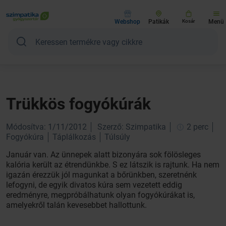
Webshop
Patikák
Kosár
Menü
Trükkös fogyókúrák
Módosítva: 1/11/2012
Szerző: Szimpatika
2 perc
Fogyókúra
Táplálkozás
Túlsúly
Január van. Az ünnepek alatt bizonyára sok fölösleges
kalória került az étrendünkbe. S ez látszik is rajtunk. Ha nem
igazán érezzük jól magunkat a bőrünkben, szeretnénk
lefogyni, de egyik divatos kúra sem vezetett eddig
eredményre, megpróbálhatunk olyan fogyókúrákat is,
amelyekről talán kevesebbet hallottunk.