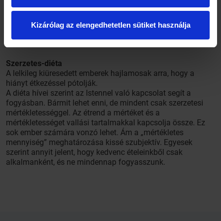
vékony szelet teljes kiőrlésű kenyér, mogyoróvajjal vagy
paradicsommal és egy szelet sovány mozarella
.
Kizárólag az elengedhetetlen sütiket használja
Szerzetes-diéta
A lelkileg kiüresedett emberek hajlamosak arra, hogy a
hiányt étkezéssel pótolják.
A diéta hívei
szerint az Istennel való kapcsolat segít a
fogyásban. Bármit lehet enni, de mindent csak szerzetesi
mértékletességgel. Az étrend a mértéket és a
mértékletességet vallási tartalmakkal kapcsolja össze. Ez
sok ember számára vonzó lehet. Ám a „mértékletes
mennyiség” meghatározása kissé szubjektív. Egyesek
szerint annyit jelent, hogy kedvenc ételeinkből csak
alkalmanként, és ne mindennap fogyasszunk.