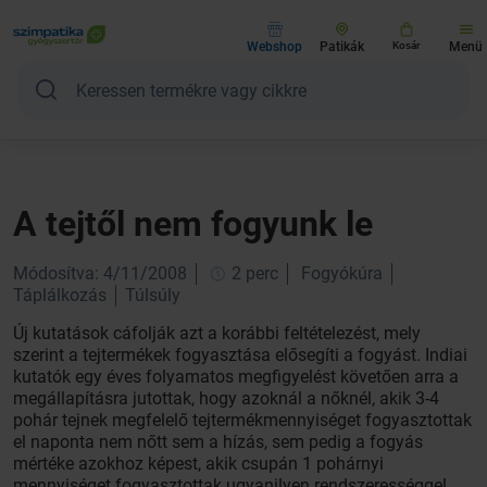
Webshop
Patikák
Kosár
Menü
A tejtől nem fogyunk le
Módosítva: 4/11/2008
2 perc
Fogyókúra
Táplálkozás
Túlsúly
Új kutatások cáfolják azt a korábbi feltételezést, mely
szerint a tejtermékek fogyasztása elősegíti a fogyást. Indiai
kutatók egy éves folyamatos megfigyelést követően arra a
megállapításra jutottak, hogy azoknál a nőknél, akik 3-4
pohár tejnek megfelelő tejtermékmennyiséget fogyasztottak
el naponta nem nőtt sem a hízás, sem pedig a fogyás
mértéke azokhoz képest, akik csupán 1 pohárnyi
mennyiséget fogyasztottak ugyanilyen rendszerességgel.