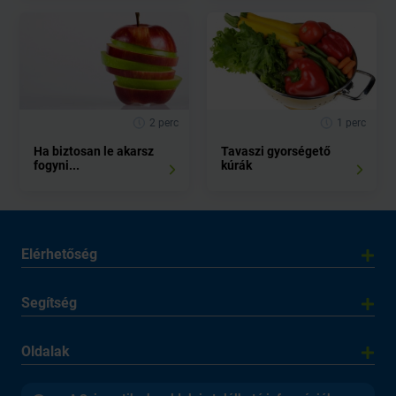
2 perc
1 perc
Ha biztosan le akarsz
Tavaszi gyorségető
fogyni...
kúrák
Elérhetőség
Segítség
Oldalak