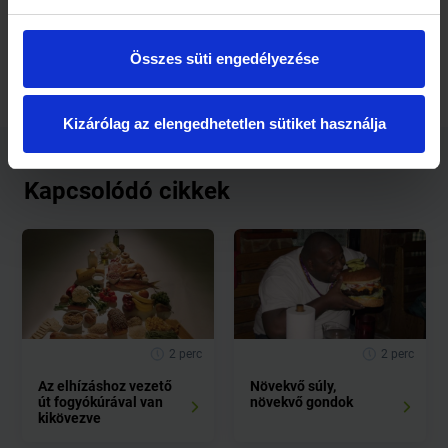
a tejtermékek rendszeres fogyasztása sem a testsúly, sem
pedig a testzsír mennyiségét nem növeli.
Összes süti engedélyezése
Kizárólag az elengedhetetlen sütiket használja
Kapcsolódó cikkek
2 perc
2 perc
Az elhízáshoz vezető
Növekvő súly,
út fogyókúrával van
növekvő gondok
kikövezve