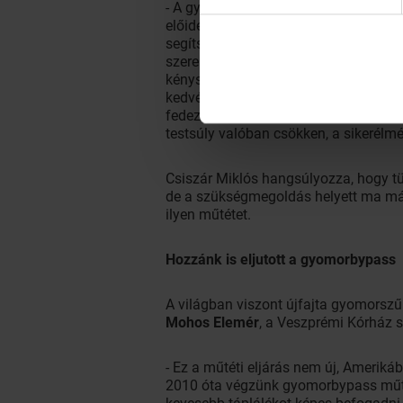
- A gyomorgyűrűs megoldás csak széls
előidézett betegségek következtében
segítségével kettéosztjuk a gyomrot, 
szerepe révén a gyomor alsó részébe 
kényszeríti a beteget, hogy kevesebb
kedvére bármit a gyomorgyűrűvel, nag
fedeznie kell a kalóriaszükségletet, 
testsúly valóban csökken, a sikerélmé
Csiszár Miklós hangsúlyozza, hogy tü
de a szükségmegoldás helyett ma már 
ilyen műtétet.
Hozzánk is eljutott a gyomorbypass
A világban viszont újfajta gyomorszűk
Mohos Elemér
, a Veszprémi Kórház 
- Ez a műtéti eljárás nem új, Amerik
2010 óta végzünk gyomorbypass műtéte