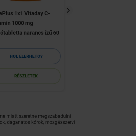
aPlus 1x1 Vitaday C-
Medistus Antivirus
tamin 1000 mg
carragelose orrspra
ótabletta narancs ízű 60
HOL ELÉRHETŐ?
HOL ELÉRHETŐ
RÉSZLETEK
RÉSZLETEK
leme miatt szeretne megszabadulni
bajok, daganatos kórok, mozgásszervi