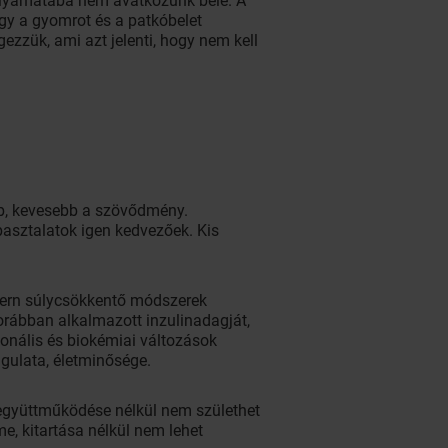
folyamatába nem avatkozunk bele. A
így a gyomrot és a patkóbelet
ezzük, ami azt jelenti, hogy nem kell
bb, kevesebb a szövődmény.
apasztalatok igen kedvezőek. Kis
modern súlycsökkentő módszerek
orábban alkalmazott inzulinadagját,
monális és biokémiai változások
gulata, életminősége.
v együttműködése nélkül nem születhet
e, kitartása nélkül nem lehet