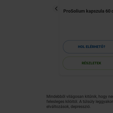
io Extra 50+
ProSolium kapszula 60 
letta 50 db
HOL ELÉRHETŐ?
HOL ELÉRHETŐ?
RÉSZLETEK
RÉSZLETEK
Mindebből világosan kitűnik, hogy ne
felesleges kilóitól. A túlsúly leggya
elváltozások, depresszió.