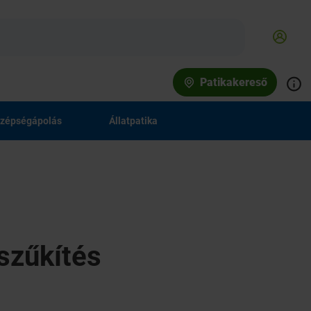
Patikakereső
zépségápolás
Állatpatika
szűkítés