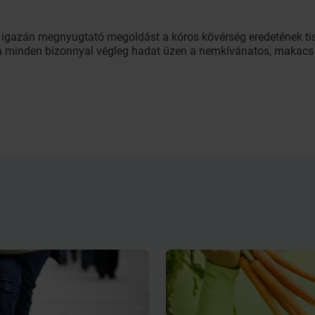
 igazán megnyugtató megoldást a kóros kövérség eredetének tis
ia minden bizonnyal végleg hadat üzen a nemkívánatos, makacs 