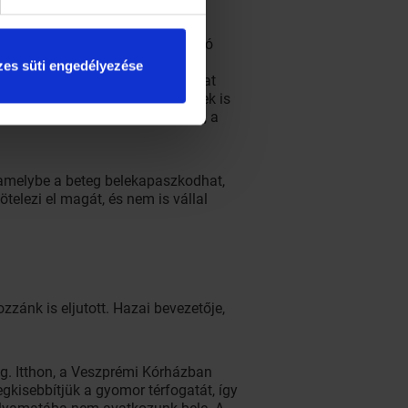
szséget veszélyezteti az általa
 szó, mikor egy műanyag gyűrű
zzuk. A szilikon gyűrű szabályozó
 nem fogyaszt, de önfegyelemre
es süti engedélyezése
módszer, a beteg nem ehet és ihat
 mert a csökkentett mennyiségnek is
ványos eredmény követi a műtétet, a
, amelybe a beteg belekapaszkodhat,
elezi el magát, és nem is vállal
zánk is eljutott. Hazai bevezetője,
g. Itthon, a Veszprémi Kórházban
kisebbítjük a gyomor térfogatát, így