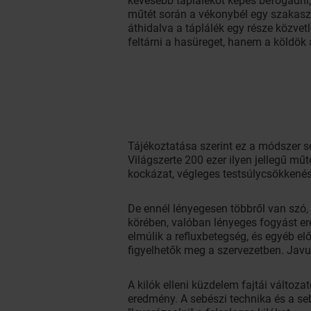
kevesebb táplálékot képes befogadni
műtét során a vékonybél egy szakaszát
áthidalva a táplálék egy része közvet
feltárni a hasüreget, hanem a köldök 
Tájékoztatása szerint ez a módszer 
Világszerte 200 ezer ilyen jellegű mű
kockázat, végleges testsúlycsökkené
De ennél lényegesen többről van szó, 
körében, valóban lényeges fogyást er
elmúlik a refluxbetegség, és egyéb e
figyelhetők meg a szervezetben. Javu
A kilók elleni küzdelem fajtái változ
eredmény. A sebészi technika és a se