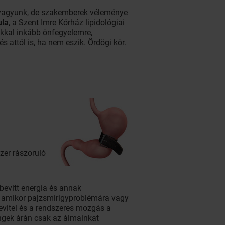
 vagyunk, de szakemberek véleménye
ula
, a Szent Imre Kórház lipidológiai
kkal inkább önfegyelemre,
s attól is, ha nem eszik. Ördögi kör.
zer rászoruló
bevitt energia és annak
, amikor pajzsmirigyproblémára vagy
evitel és a rendszeres mozgás a
ingek árán csak az álmainkat