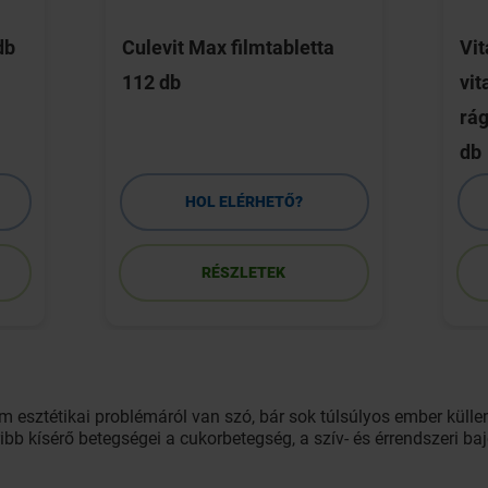
db
Culevit Max filmtabletta
Vit
112 db
vi
rág
db
HOL ELÉRHETŐ?
RÉSZLETEK
m esztétikai problémáról van szó, bár sok túlsúlyos ember kül
koribb kísérő betegségei a cukorbetegség, a szív- és érrendszeri 