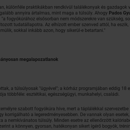
n, különféle praktikákban rendkívül találékonyak és gazdagok
legalább annyira ártalmas, mint maga a túlsúly. Ahogy
Pados Gy
 "a fogyókúrához elsősorban nem módszerekre van szükség, so
ozott tudatállapotra. Az elhízott ember szenved attól, ha eszik, é
lik, sokkal inkább azon, hogy sikerül-e betartani."
ományosan megalapozatlanok
ottak, a túlsúlyosak "ügyével"; a kórház programjában eddig 18 e
ója többféle: esztétikai, egészségügyi, munkahelyi, családi.
emélyre szabott fogyókúra híve, mert a táplálékkal szervezetbe 
így korrigálható a legeredményesebben. De vannak olyan esetek
a a nemkívánatos túlsúly. Minden esetre az ellenőrzött kalóriab
zerint a könnyen, gyorsan, hatékonyan sikert ígérő bogyók, trén