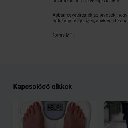
"levarázsolni" a felesleges kilókat.
Abban egyetértenek az orvosok, hogy
hatékony megelőzés, a sikeres teráp
forrás:MTI
Kapcsolódó cikkek