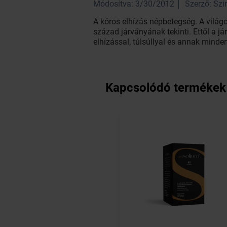
Módosítva: 3/30/2012
Szerző: Sz
A kóros elhízás népbetegség. A világ
század járványának tekinti. Ettől a
elhízással, túlsúllyal és annak minde
Kapcsolódó termékek