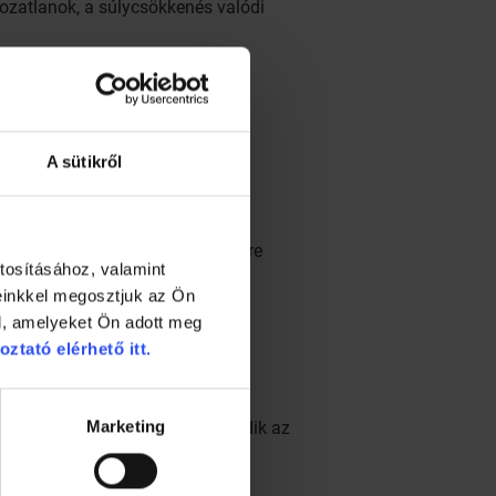
ozatlanok, a súlycsökkenés valódi
A sütikről
 a siker reményében. Újabban egyre
tosításához, valamint
einkkel megosztjuk az Ön
l, amelyeket Ön adott meg
ek hosszú időn keresztül
oztató elérhető itt.
 Csiszár Miklós, aki jó néhány
Marketing
ából már egyáltalán nem lelkesedik az