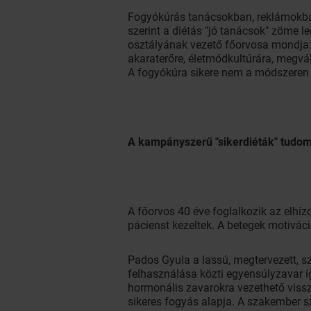
Fogyókúrás tanácsokban, reklámokba
szerint a diétás "jó tanácsok" zöme 
osztályának vezető főorvosa mondja:
akaraterőre, életmódkultúrára, megvált
A fogyókúra sikere nem a módszeren mú
A kampányszerű "sikerdiéták" tud
A főorvos 40 éve foglalkozik az elhíz
pácienst kezeltek. A betegek motiváci
Pados Gyula a lassú, megtervezett, sz
felhasználása közti egyensúlyzavar 
hormonális zavarokra vezethető vissz
sikeres fogyás alapja. A szakember s