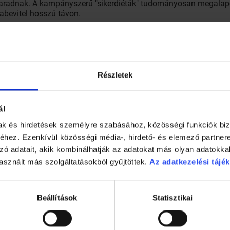
 maradnak. A kampányszerű "sikerdiéták" tudományosan megalap
iabevitel hosszú távon.
úra mellett kötelezi el magát
Részletek
ál
redménytelenül, hajlandó kés alá feküdni, sok mindent elviselni
mak és hirdetések személyre szabásához, közösségi funkciók biz
tő sebészi beavatkozásokat.
hez. Ezenkívül közösségi média-, hirdető- és elemező partner
zó adatait, akik kombinálhatják az adatokat más olyan adatokka
akik semmilyen konzervatív, hagyományos módszerrel nem képes
asznált más szolgáltatásokból gyűjtöttek.
Az adatkezelési tájék
és valóban egészségügyi kockázata van túlsúlyuknak – húzza alá
 Péterfy Kórházban, és könyvet is írt erről a témáról.
Beállítások
Statisztikai
orszűkítő műtétet végeztek, de a főorvos most, több év távlat