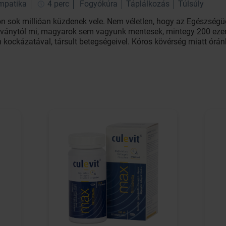
impatika
4 perc
Fogyókúra
Táplálkozás
Túlsúly
on sok millióan küzdenek vele. Nem véletlen, hogy az Egészségü
 járványtól mi, magyarok sem vagyunk mentesek, mintegy 200 ez
n kockázatával, társult betegségeivel. Kóros kövérség miatt órá