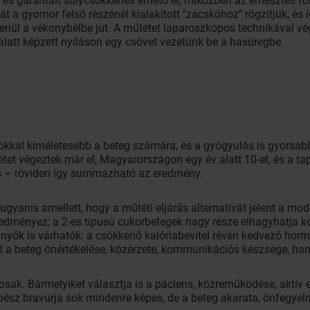
, és garantált súlycsökkenés érhető el, miközben az emésztés 
 a gyomor felső részénél kialakított "zacskóhoz" rögzítjük, és 
lenül a vékonybélbe jut. A műtétet laparoszkópos technikával vég
alatt képzett nyíláson egy csövet vezetünk be a hasüregbe.
sokkal kíméletesebb a beteg számára, és a gyógyulás is gyorsa
tétet végeztek már el, Magyarországon egy év alatt 10-et, és a t
s – röviden így summázható az eredmény.
ugyanis amellett, hogy a műtéti eljárás alternatívát jelent a 
edményez; a 2-es típusú cukorbetegek nagy része elhagyhatja k
lőnyök is várhatók: a csökkenő kalóriabevitel révén kedvező hor
l a beteg önértékelése, közérzete, kommunikációs készsége, han
atosak. Bármelyiket választja is a páciens, közreműködése, aktí
bész bravúrja sok mindenre képes, de a beteg akarata, önfegyelm