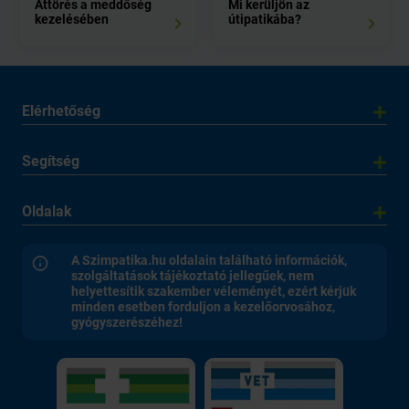
Áttörés a meddőség
Mi kerüljön az
kezelésében
útipatikába?
Elérhetőség
Segítség
Oldalak
A Szimpatika.hu oldalain található információk,
szolgáltatások tájékoztató jellegűek, nem
helyettesítik szakember véleményét, ezért kérjük
minden esetben forduljon a kezelőorvosához,
gyógyszerészéhez!