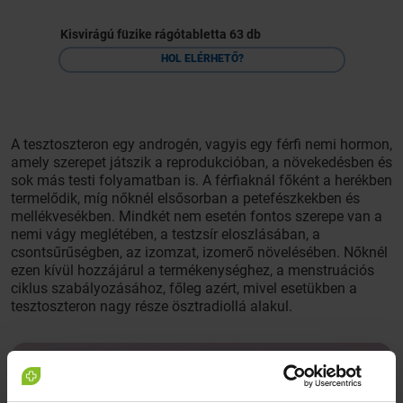
Kisvirágú füzike rágótabletta 63 db
HOL ELÉRHETŐ?
A tesztoszteron egy androgén, vagyis egy férfi nemi hormon,
amely szerepet játszik a reprodukcióban, a növekedésben és
sok más testi folyamatban is. A férfiaknál főként a herékben
termelődik, míg nőknél elsősorban a petefészkekben és
mellékvesékben. Mindkét nem esetén fontos szerepe van a
nemi vágy meglétében, a testzsír eloszlásában, a
csontsűrűségben, az izomzat, izomerő növelésében. Nőknél
ezen kívül hozzájárul a termékenységhez, a menstruációs
ciklus szabályozásához, főleg azért, mivel esetükben a
tesztoszteron nagy része ösztradiollá alakul.