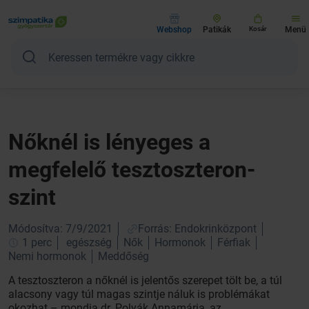
Webshop
Patikák
Kosár
Menü
Nőknél is lényeges a
megfelelő tesztoszteron-
szint
Módosítva: 7/9/2021
Forrás: Endokrinközpont
1 perc
egészség
Nők
Hormonok
Férfiak
Nemi hormonok
Meddőség
A tesztoszteron a nőknél is jelentős szerepet tölt be, a túl
alacsony vagy túl magas szintje náluk is problémákat
okozhat – mondja dr. Polyák Annamária, az