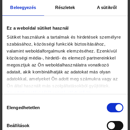
Beleegyezés
Részletek
A sütikről
Ez a weboldal sütiket használ
Sütiket használunk a tartalmak és hirdetések személyre
szabásához, közösségi funkciók biztosításához,
valamint weboldalforgalmunk elemzéséhez. Ezenkívül
közösségi média-, hirdető- és elemező partnereinkkel
megosztjuk az Ön weboldalhasználatra vonatkozó
adatait, akik kombinálhatják az adatokat más olyan
Milyen panaszok utalnak arra, ha túl sok vagy túl kevés a
adatokkal, amelyeket Ön adott meg számukra vagy az
tesztoszteron a nőknél?
Ön által használt más szolgáltatásokból gyűjtöttek.
Az adatkezelési tájékoztató elérhető itt.
A nők normál tesztoszteron szintje 15-70 ng / dl.
Hozzájárulás
Elengedhetetlen
kiválasztása
Ezek jelezhetik, ha a tesztoszteron szint alacsonyabb, mint
15 ng /dl: a mellszövet változásai, termékenységi
problémák, alacsony nemi vágy, kimaradt vagy
Beállítások
rendszertelen menstruáció, csontritkulás, hüvelyszárazság.