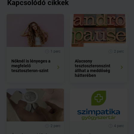
Kapcsolódó cikkek
1 perc
2 perc
Nőknél is lényeges a
Alacsony
megfelelő
tesztoszteronszint
tesztoszteron-szint
állhat a meddőség
hátterében
2 perc
4 perc