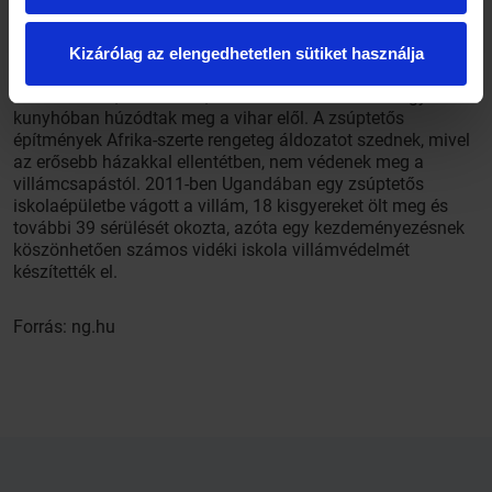
A két fentebb ismertetett rekordon kívül villámláshoz
Kizárólag az elengedhetetlen sütiket használja
köthető még: villámcsapás egyszeri, közvetlen áldozatainak
száma: 21 fő, Zimbabwe, 1975-ben. Az áldozatok egy
kunyhóban húzódtak meg a vihar elől. A zsúptetős
építmények Afrika-szerte rengeteg áldozatot szednek, mivel
az erősebb házakkal ellentétben, nem védenek meg a
villámcsapástól. 2011-ben Ugandában egy zsúptetős
iskolaépületbe vágott a villám, 18 kisgyereket ölt meg és
további 39 sérülését okozta, azóta egy kezdeményezésnek
köszönhetően számos vidéki iskola villámvédelmét
készítették el.
Forrás: ng.hu