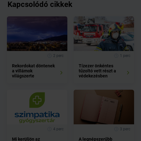
Kapcsolódó cikkek
2 perc
1 perc
Rekordokat döntenek
Tízezer önkéntes
a villámok
tűzoltó vett részt a
világszerte
védekezésben
4 perc
3 perc
Mi kerüljön az
A legnépszerűbb