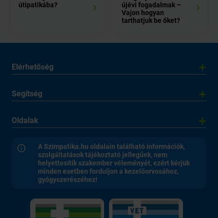
útipatikába?
újévi fogadalmak –
Vajon hogyan
tarthatjuk be őket?
Elérhetőség
Segítség
Oldalak
A Szimpatika.hu oldalain található információk,
szolgáltatások tájékoztató jellegűek, nem
helyettesítik szakember véleményét, ezért kérjük
minden esetben forduljon a kezelőorvosához,
gyógyszerészéhez!