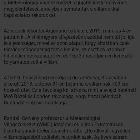
a Meteorológiai Világszervezet legújabb közleményének
megjelentetését, amelyben bemutatták a villámokkal
kapcsolatos rekordokat.
Az időbeli rekorder Argentína területén, 2019. március 4-én
pattant ki. A villámgyors kifejezésünk ezúttal nem túl jól írja
le a jelenséget, mivel az azon alapul, hogy általában csak
töredék másodpercig tart a kisülés, ez esetben azonban
hihetetlen hosszúságot ért el: 16,73 másodpercen keresztül
folyamatos volt a villám.
A térbeli hosszúság rekordja is dél-amerikai, Brazíliában
sikerült 2018. október 31-én bejárnia a villámnak 709 km
hosszú utat. Ez a távolság kb. akkora, mint a svájci határnál
lévő Bázel és London távolsága, vagy hazai példával:
Budapest – Assisi távolsága.
Randall Cerveny professzor, a Meteorológiai
Világszervezet (WMO) Időjárási és Klíma Extremitások
bizottságának főelőadója elmondta: „Rendkívüli, egyetlen
villámcsapásból született rekordok ezek. Az ilyen extrém