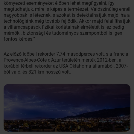
környezeti eseményeket élőben lehet megfigyelni, így
megtudhatjuk, mire is képes a természet. Valószínűleg ennél
nagyobbak is léteznek, s azokat is detektálhatjuk majd, ha a
technológiánk még tovább fejlődik. Akkor majd felállíthatjuk
a villámcsapások fizikai korlátainak elméletét is, ez pedig
mérnöki, biztonsági és tudományos szempontból is igen
fontos kérdés.”
Az előző időbeli rekorder 7,74 másodperces volt, s a francia
Provence-Alpes-Côte d’Azur területén mérték 2012-ben, a
korábbi térbeli rekorder az USA Oklahoma államából, 2007-
ből való, és 321 km hosszú volt.