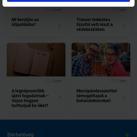
4 perc
1 perc
Mi kerüljön az
Tízezer önkéntes
útipatikába?
tűzoltó vett részt a
védekezésben
3 perc
1 perc
A legnépszerűbb
Marcipándesszerttel
újévi fogadalmak –
támogathajuk a
Vajon hogyan
bohócdoktorokat!
tarthatjuk be őket?
Elérhetőség