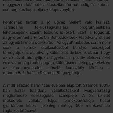
meggyszem található, a klasszikus formát pedig élénkpiros
csomagolás kapcsolja az alapítványhoz.
Fontosnak tartjuk a jó ügyek mellett való kiállást.
Társadalmi felelősségvállalási programjainkban
lehetőségeink szerint teszünk is ezért. Ezért is fogadtuk
nagy örömmel a Piros Orr Bohócdoktorok Alapítvány ötletét
az egyedi kivitelű desszertről. Az együttműködés során nem
csak a termék értékesítéséből befolyó összegből
támogatjuk az alapítvány küldetését, de bízunk abban, hogy
az akcióval ráirányítjuk a figyelmet a pozitív életszemlélet
és a vidámság fontosságára, különösen a beteg gyerekek és
az elmagányosodott idősebb korosztály körében –
mondta
Bak Judit
, a Szamos PR igazgatója.
A múlt század harmincas éveiben alapított Szamos 100%-
ban hazai tulajdonú vállalkozásként Magyarország
meghatározó édességpiaci szereplője. A 22 üzletet
működtető vállalat teljes termékportfóliója hazai
gyártásban készül, jelenleg mintegy 500 munkavállaló
foglalkoztatásával.