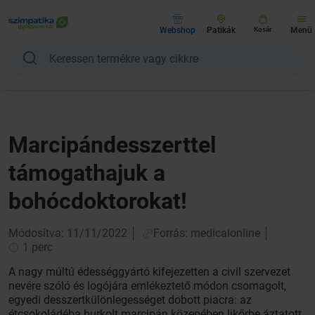
Webshop
Patikák
Kosár
Menü
Marcipándesszerttel
támogathajuk a
bohócdoktorokat!
Módosítva: 11/11/2022
Forrás: medicalonline
1 perc
A nagy múltú édességgyártó kifejezetten a civil szervezet
nevére szóló és logójára emlékeztető módon csomagolt,
egyedi desszertkülönlegességet dobott piacra: az
étcsokoládéba burkolt marcipán közepében likőrbe áztatott