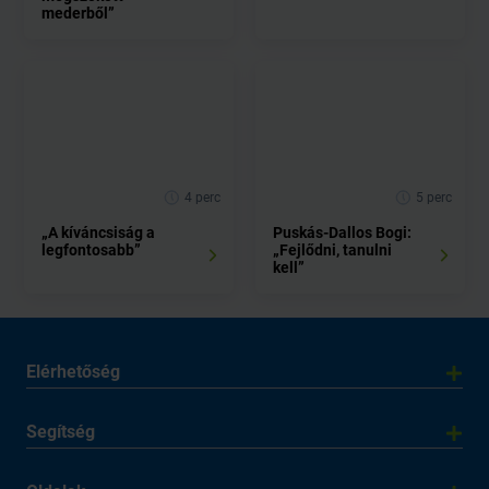
mederből”
4 perc
5 perc
„A kíváncsiság a
Puskás-Dallos Bogi:
legfontosabb”
„Fejlődni, tanulni
kell”
Elérhetőség
Segítség