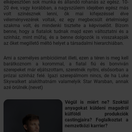
elképesztően sok munka és állandó rohanás az egész. 10-
20 éve, vagy korábban, a nagyszüleim idejében egész más
volt színésznek lenni, ők mai kifejezéssel élve
véleményvezérek voltak, ez egy megbecsült értelmiségi
szakma volt, és mindenki tisztelte a képviselőit. Bízom
benne, hogy a fiatalok tudnak majd ezen változtatni és a
színház, mint műfaj, és a benne dolgozók is visszakapják
az őket megillető méltó helyet a társadalmi hierarchiában.
Ami a személyes ambícióimat illeti, ezen a téren is meg kell
barátkoznom a korommal, a fiatal fiú és bonviván
szerepeket már eljátszottam, szeretnék nyitni, elsősorban a
prózai színház felé. Igazi szerepálmom nincs, de ha Luke
Skywalkert alakíthatnám valamelyik Star Warsban, annak
azé örülnék.(nevet)
Végül is miért ne? Szoktál
anyagokat küldeni magadról
külföldi produkciók
castingjaira? Foglalkoztat a
nemzetközi karrier?