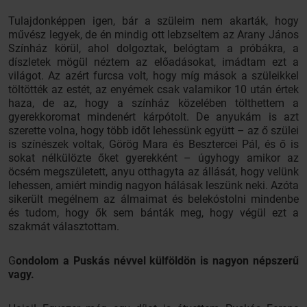
Tulajdonképpen igen, bár a szüleim nem akarták, hogy
művész legyek, de én mindig ott lebzseltem az Arany János
Színház körül, ahol dolgoztak, belógtam a próbákra, a
díszletek mögül néztem az előadásokat, imádtam ezt a
világot. Az azért furcsa volt, hogy míg mások a szüleikkel
töltötték az estét, az enyémek csak valamikor 10 után értek
haza, de az, hogy a színház közelében tölthettem a
gyerekkoromat mindenért kárpótolt. De anyukám is azt
szerette volna, hogy több időt lehessünk együtt – az ő szülei
is színészek voltak, Görög Mara és Besztercei Pál, és ő is
sokat nélkülözte őket gyerekként – úgyhogy amikor az
öcsém megszületett, anyu otthagyta az állását, hogy velünk
lehessen, amiért mindig nagyon hálásak leszünk neki. Azóta
sikerült megélnem az álmaimat és belekóstolni mindenbe
és tudom, hogy ők sem bánták meg, hogy végül ezt a
szakmát választottam.
G
ondolom a Puskás névvel külföldön is nagyon népszerű
vagy.