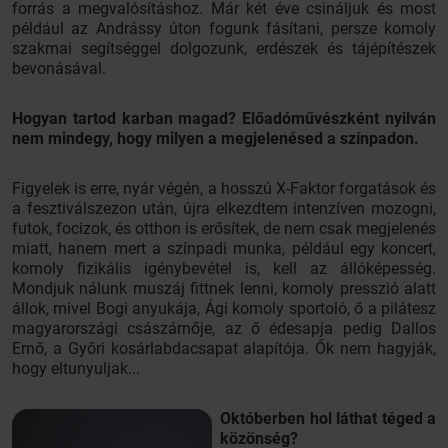
forrás a megvalósításhoz. Már két éve csináljuk és most
például az Andrássy úton fogunk fásítani, persze komoly
szakmai segítséggel dolgozunk, erdészek és tájépítészek
bevonásával.
Hogyan tartod karban magad? Előadóművészként nyilván
nem mindegy, hogy milyen a megjelenésed a színpadon.
Figyelek is erre, nyár végén, a hosszú X-Faktor forgatások és
a fesztiválszezon után, újra elkezdtem intenzíven mozogni,
futok, focizok, és otthon is erősítek, de nem csak megjelenés
miatt, hanem mert a színpadi munka, például egy koncert,
komoly fizikális igénybevétel is, kell az állóképesség.
Mondjuk nálunk muszáj fittnek lenni, komoly presszió alatt
állok, mivel Bogi anyukája, Ági komoly sportoló, ő a pilátesz
magyarországi császárnője, az ő édesapja pedig Dallos
Ernő, a Győri kosárlabdacsapat alapítója. Ők nem hagyják,
hogy eltunyuljak...
Októberben hol láthat téged a
közönség?