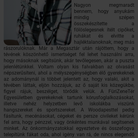
Nagyon megmaradt
bennem, hogy anyukám
mindig szépen
összekészítette a
fölöslegesnek ítélt cipőket,
ruhákat és elvitte a
hajléktalanoknak, meg más
rászorulóknak. Már a Megasztár után rájöttem, hogy a
tévének köszönhető ismertséget fel lehet használni arra,
hogy másoknak segítsünk, akár tevőlegesen, akár a puszta
jelenlétünkkel. Voltam olyan kis falvakban az olvasást
népszerűsíteni, ahol a mélyszegénységben élő gyerekeknek
az adománynál is többet jelentett az, hogy valaki, akit a
tévében láttak, eljön hozzájuk, az ő saját kis közegükbe,
figyel rájuk, beszélget, törődik velük. A FüriZeneTér
Egyesületben gyerekeknek tartunk kórusfoglalkozásokat,
illetve nehéz helyzetben levő iskolákba viszünk
hangszereket és sportszereket. A Woodapesttel pedig
fásítunk, mecénásokat, cégeket és persze civileket kérünk
fel arra, hogy pénzzel, vagy önkéntes munkával segítsenek
minket. Az önkormányzatokkal egyeztetve és összefogva
telepítünk fákat oda, ahol igény van rá, de nincs elegendő