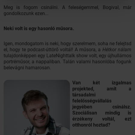
Meg is fogom csinálni. A feleségemmel, Bogival, már
gondolkozunk ezen...
Neki volt is egy hasonló műsora.
Igen, mondogatom is neki, hogy szerelmem, soha ne felejtsd
el, hogy te podcast-úttörő voltál! A műsora, a
Hétkor nálam
tulajdonképpen egy LateNighttalk show volt, egy újhullámos
portréműsor, a nappaliban. Talán valami hasonlóba fogunk
belevágni hamarosan.
Van két izgalmas
projekted, amit a
társadalmi
felelősségvállalás
jegyében csinálsz.
Szociálisan mindig is
érzékeny voltál, ezt
otthonról hoztad?