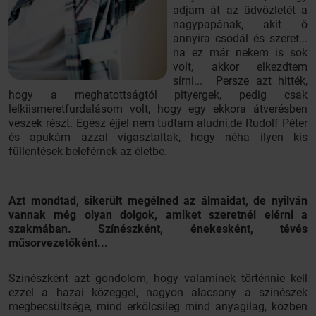
adjam át az üdvözletét a
nagypapának, akit ő
annyira csodál és szeret...
na ez már nekem is sok
volt, akkor elkezdtem
sírni... Persze azt hitték,
hogy a meghatottságtól pityergek, pedig csak
lelkiismeretfurdalásom volt, hogy egy ekkora átverésben
veszek részt. Egész éjjel nem tudtam aludni,de Rudolf Péter
és apukám azzal vigasztaltak, hogy néha ilyen kis
füllentések beleférnek az életbe.
Azt mondtad, sikerült megélned az álmaidat, de nyilván
vannak még olyan dolgok, amiket szeretnél elérni a
szakmában. Színészként, énekesként, tévés
műsorvezetőként...
Színészként azt gondolom, hogy valaminek történnie kell
ezzel a hazai közeggel, nagyon alacsony a színészek
megbecsültsége, mind erkölcsileg mind anyagilag, közben