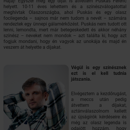
Hajaj! Egyszer még egy díjat is átvettem Puskás Ferenc
helyett. 10-11 éves lehettem és a színészválogatottal
meghívtak Olaszországba, ahol Puskás és egy olasz
focilegenda – sajnos már nem tudom a nevét – számára
rendeztek egy ünnepi gálamérkőzést. Puskás nem tudott ott
lenni, lemondta, mert már betegeskedett és akkor néhány
színész – neveket nem mondok – azt találta ki, hogy azt
fogjuk mondani, hogy én vagyok az unokája és majd én
veszem át helyette a díjakat.
Végül is egy színésznek
ezt is el kell tudnia
játszania.
Elvégeztem a kezdőrugást,
a meccs után pedig
átvettem a díjakat,
aztánválaszolnom kellett
az újságírók kérdéseire és
még az olasz legenda is
odajött hozzám, hogy