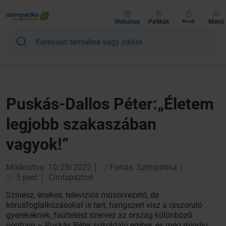
Webshop
Patikák
Kosár
Menü
Puskás-Dallos Péter:„Életem
legjobb szakaszában
vagyok!”
Módosítva: 10/29/2022
Forrás: Szimpatika
5 perc
Címlapsztori
Színész, énekes, televíziós műsorvezető, de
kórusfoglalkozásokat is tart, hangszert visz a rászoruló
gyerekeknek, faültetést szervez az ország különböző
pontjain – Puskás Péter sokoldalú ember, és még mindig