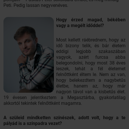
Peti. Pedig lassan negyvenéves.
Hogy érzed magad, békében
vagy a megélt időddel?
Most kellett ráébrednem, hogy az
idő bizony telik, és bár életem
eddigi legjobb szakaszában
vagyok, azért furcsa abba
belegondolni, hogy most 38 éves
leszek, tehát a fél életemet
felnőttként éltem le. Nem az van,
hogy belekezdtem a nagybetűs
életbe, hanem az, hogy már
nagyon távol van a kisbetűs élet.
19 évesen jelentkeztem a Megasztárba, gyakorlatilag
akkortól tekintek felnőttként magamra.
A szüleid mindketten színészek, adott volt, hogy a te
pályád is a színpadra vezet?