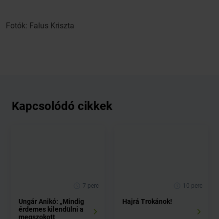
Fotók: Falus Kriszta
Kapcsolódó cikkek
7 perc
10 perc
Ungár Anikó: „Mindig
Hajrá Trokánok!
érdemes kilendülni a
megszokott