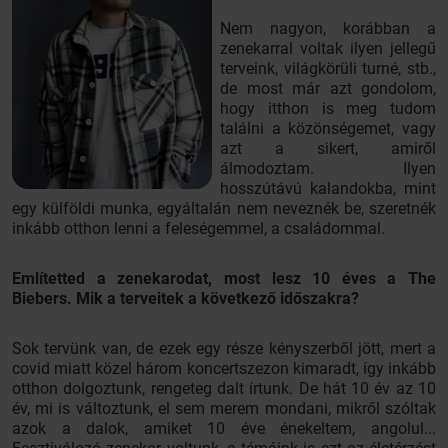
Nem nagyon, korábban a
zenekarral voltak ilyen jellegű
terveink, világkörüli turné, stb.,
de most már azt gondolom,
hogy itthon is meg tudom
találni a közönségemet, vagy
azt a sikert, amiről
álmodoztam. Ilyen
hosszútávú kalandokba, mint
egy külföldi munka, egyáltalán nem neveznék be, szeretnék
inkább otthon lenni a feleségemmel, a családommal.
Említetted a zenekarodat, most lesz 10 éves a The
Biebers. Mik a terveitek a következő időszakra?
Sok tervünk van, de ezek egy része kényszerből jött, mert a
covid miatt közel három koncertszezon kimaradt, így inkább
otthon dolgoztunk, rengeteg dalt írtunk. De hát 10 év az 10
év, mi is változtunk, el sem merem mondani, mikről szóltak
azok a dalok, amiket 10 éve énekeltem, angolul...