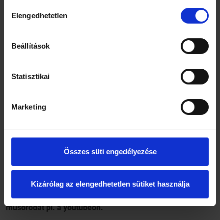
műsort csinálhatsz, amit
Hozzájárulás
szeretnél, díszlet, lámpa
Elengedhetetlen
kiválasztása
nem akadály, annyi
kamerát kapsz, amennyit
akarsz...
Beállítások
Hát... hm... én igazából csak
három kamerát kérnék, és...
Statisztikai
egy beszélgetős műsort
csinálnék. Amellett, hogy
hatodik éve ülök az X-Faktor
Marketing
mentorszékében, valamint más, különböző hangulatú
szórakoztatóipari show-kban vagyok jelen, egy csomó más
dolog is érdekel, a történelem, a filozófia... Jó lenne ezekről
eszmét cserélni érdekes emberekkel. Ha sok pénzt adnak, az
Összes süti engedélyezése
se baj, de egy kis költségvetésű műsor is elég lenne.
Kizárólag az elengedhetetlen sütiket használja
Na jó, de három kamerád neked is van, meg talán néhány
lámpád is, nem sok kéne ahhoz, hogy megcsináld a saját
műsorodat pl. a youtubeon.