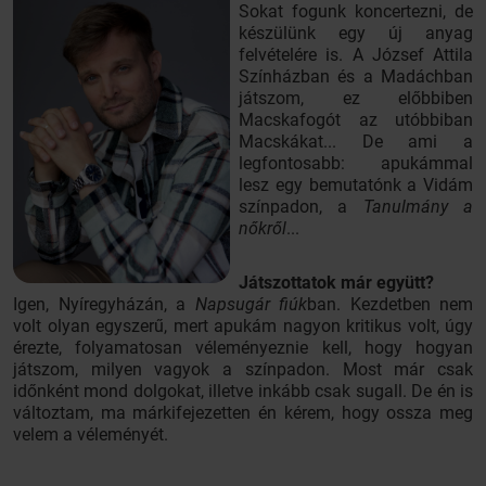
Sokat fogunk koncertezni, de
készülünk egy új anyag
felvételére is. A József Attila
Színházban és a Madáchban
játszom, ez előbbiben
Macskafogót az utóbbiban
Macskákat... De ami a
legfontosabb: apukámmal
lesz egy bemutatónk a Vidám
színpadon, a
Tanulmány a
nőkről
...
Játszottatok már együtt?
Igen, Nyíregyházán, a
Napsugár fiúk
ban. Kezdetben nem
volt olyan egyszerű, mert apukám nagyon kritikus volt, úgy
érezte, folyamatosan véleményeznie kell, hogy hogyan
játszom, milyen vagyok a színpadon. Most már csak
időnként mond dolgokat, illetve inkább csak sugall. De én is
változtam, ma márkifejezetten én kérem, hogy ossza meg
velem a véleményét.