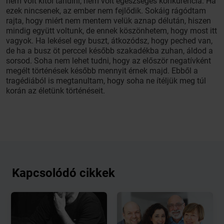
nem volt kitől tanulni, nem volt egészséges konkurencia. Ha
ezek nincsenek, az ember nem fejlődik. Sokáig rágódtam
rajta, hogy miért nem mentem velük aznap délután, hiszen
mindig együtt voltunk, de ennek köszönhetem, hogy most itt
vagyok. Ha lekésel egy buszt, átkozódsz, hogy peched van,
de ha a busz öt perccel később szakadékba zuhan, áldod a
sorsod. Soha nem lehet tudni, hogy az először negatívként
megélt történések később mennyit érnek majd. Ebből a
tragédiából is megtanultam, hogy soha ne ítéljük meg túl
korán az életünk történéseit.
Kapcsolódó cikkek