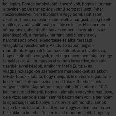
kollégám. Fontos befolyásoló tényező volt, hogy akkor ment
a tévében az
Őrjárat az égen
című sorozat Huszti Péter
főszereplésével. Nem lövöldözni vagy bombákat szórni
akartam, hanem a technika érdekelt: a hangsebesség feletti
repülés, a vadászpilótaság miliője és idillje. El is mentem a
válogatásra, ahol rögtön hetven embert kiszórtak a száz
jelentkezőből, a maradék harminc pedig lement egy
háromnapos orvosi ellenőrzésre és alkalmassági
vizsgálatra Kecskemétre. Az utolsó napon négyen
maradtunk. Engem délután hazaküldtek arra hivatkozva,
hogy alkalmatlan vagyok, mert a gerincem nem bírja a nagy
terheléseket. Akkor nagyon el voltam keseredve, de aztán
tizenhét évvel később, amikor már rég Európa- és
világbajnokságokon szerepeltem műrepülőként, az akkori
MHSZ-főnök kitalálta, hogy menjünk le orvosi vizsgálatra a
kecskeméti katonai bázisra, mert fokozott terhelésnek
vagyunk kitéve. Aggódtam, hogy hiába húzkodom a 10 G-
ket, most majd kiderül, hogy alkalmatlan vagyok a repülésre,
de a vizsgálatok alapján semmi bajom nem volt, a gerincem
is egészségesnek bizonyult. Az orvos azt mondta, annak
idején biztos létszám feletti voltam, egyszerűen nem fértem
bele akkor a keretbe. De erre is azt mondom, jobb, hogy így