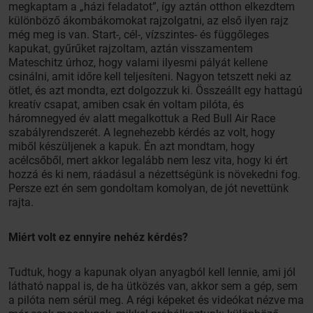
megkaptam a „házi feladatot”, így aztán otthon elkezdtem
különböző ákombákomokat rajzolgatni, az első ilyen rajz
még meg is van. Start-, cél-, vízszintes- és függőleges
kapukat, gyűrűket rajzoltam, aztán visszamentem
Mateschitz úrhoz, hogy valami ilyesmi pályát kellene
csinálni, amit időre kell teljesíteni. Nagyon tetszett neki az
ötlet, és azt mondta, ezt dolgozzuk ki. Összeállt egy hattagú
kreatív csapat, amiben csak én voltam pilóta, és
háromnegyed év alatt megalkottuk a Red Bull Air Race
szabályrendszerét. A legnehezebb kérdés az volt, hogy
miből készüljenek a kapuk. Én azt mondtam, hogy
acélcsőből, mert akkor legalább nem lesz vita, hogy ki ért
hozzá és ki nem, ráadásul a nézettségünk is növekedni fog.
Persze ezt én sem gondoltam komolyan, de jót nevettünk
rajta.
Miért volt ez ennyire nehéz kérdés?
Tudtuk, hogy a kapunak olyan anyagból kell lennie, ami jól
látható nappal is, de ha ütközés van, akkor sem a gép, sem
a pilóta nem sérül meg. A régi képeket és videókat nézve ma