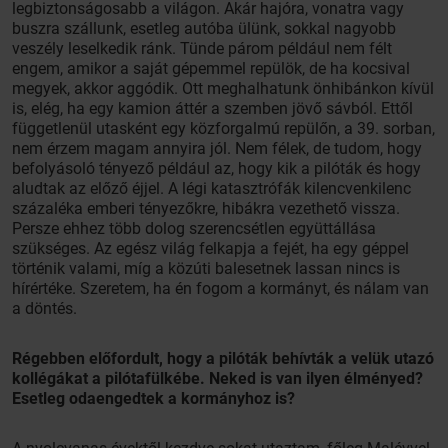
legbiztonságosabb a világon. Akár hajóra, vonatra vagy
buszra szállunk, esetleg autóba ülünk, sokkal nagyobb
veszély leselkedik ránk. Tünde párom például nem félt
engem, amikor a saját gépemmel repülök, de ha kocsival
megyek, akkor aggódik. Ott meghalhatunk önhibánkon kívül
is, elég, ha egy kamion áttér a szemben jövő sávból. Ettől
függetlenül utasként egy közforgalmú repülőn, a 39. sorban,
nem érzem magam annyira jól. Nem félek, de tudom, hogy
befolyásoló tényező például az, hogy kik a pilóták és hogy
aludtak az előző éjjel. A légi katasztrófák kilencvenkilenc
százaléka emberi tényezőkre, hibákra vezethető vissza.
Persze ehhez több dolog szerencsétlen együttállása
szükséges. Az egész világ felkapja a fejét, ha egy géppel
történik valami, míg a közúti balesetnek lassan nincs is
hírértéke. Szeretem, ha én fogom a kormányt, és nálam van
a döntés.
Régebben előfordult, hogy a pilóták behívták a velük utazó
kollégákat a pilótafülkébe. Neked is van ilyen élményed?
Esetleg odaengedtek a kormányhoz is?