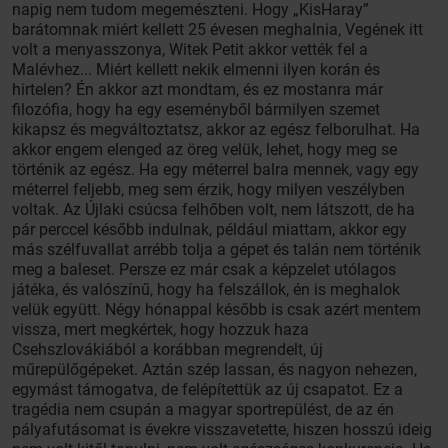
napig nem tudom megemészteni. Hogy „KisHaray”
barátomnak miért kellett 25 évesen meghalnia, Vegének itt
volt a menyasszonya, Witek Petit akkor vették fel a
Malévhez... Miért kellett nekik elmenni ilyen korán és
hirtelen? Én akkor azt mondtam, és ez mostanra már
filozófia, hogy ha egy eseményből bármilyen szemet
kikapsz és megváltoztatsz, akkor az egész felborulhat. Ha
akkor engem elenged az öreg velük, lehet, hogy meg se
történik az egész. Ha egy méterrel balra mennek, vagy egy
méterrel feljebb, meg sem érzik, hogy milyen veszélyben
voltak. Az Újlaki csúcsa felhőben volt, nem látszott, de ha
pár perccel később indulnak, például miattam, akkor egy
más szélfuvallat arrébb tolja a gépet és talán nem történik
meg a baleset. Persze ez már csak a képzelet utólagos
játéka, és valószínű, hogy ha felszállok, én is meghalok
velük együtt. Négy hónappal később is csak azért mentem
vissza, mert megkértek, hogy hozzuk haza
Csehszlovákiából a korábban megrendelt, új
műrepülőgépeket. Aztán szép lassan, és nagyon nehezen,
egymást támogatva, de felépítettük az új csapatot. Ez a
tragédia nem csupán a magyar sportrepülést, de az én
pályafutásomat is évekre visszavetette, hiszen hosszú ideig