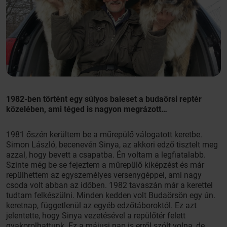
1982-ben történt egy súlyos baleset a budaörsi reptér
közelében, ami téged is nagyon megrázott…
1981 őszén kerültem be a műrepülő válogatott keretbe.
Simon László, becenevén Sinya, az akkori edző tisztelt meg
azzal, hogy bevett a csapatba. Én voltam a legfiatalabb.
Szinte még be se fejeztem a műrepülő kiképzést és már
repülhettem az egyszemélyes versenygéppel, ami nagy
csoda volt abban az időben. 1982 tavaszán már a kerettel
tudtam felkészülni. Minden kedden volt Budaörsön egy ún.
keretnap, függetlenül az egyéb edzőtáboroktól. Ez azt
jelentette, hogy Sinya vezetésével a repülőtér felett
gyakorolhattunk. Ez a májusi nap is erről szólt volna, de