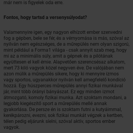
már nem is figyelek oda erre.
Fontos, hogy tartsd a versenysúlyodat?
Valamennyire igen, egy nagyon elhízott ember szenvedni
fog a gépben, bele se fér, és a vérnyomása is más, szóval az
nyilván nem egészséges, de a műrepülés nem olyan szigorú,
mint például a Forma1 világa - csak annyit szab meg, hogy
mi az a minimális súly, amit a gépnek és a pilótának
együttesen el kell érnie. Alapvetően szerencsésaz alkatom,
mert 73 kiló vagyok közel negyven éve. De valójában nem
azon múlik a műrepülés sikere, hogy ki mennyire izmos
vagy sportos, ugyanakkor nyilván kell amegfelelő kondíció
hozzá. Egy húszperces műrepülés annyi fizikai munkával
jár, mint több órányi bányászat. Ez egy minden izmot
átmozgató, komoly fizikai munka. Azt szoktam mondani, a
legjobb kiegészítő sport a műrepülés mellé annak
gyakorlása. De persze én is szoktam futni a kutyáimmal,
kerékpározni, evezni, sok fizikai munkát végzek a kertben,
télen pedig eljárunk síelni, szóval aktív, sportos ember
vagyok.