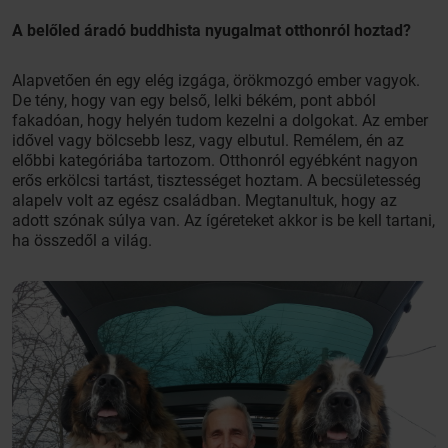
A belőled áradó buddhista nyugalmat otthonról hoztad?
Alapvetően én egy elég izgága, örökmozgó ember vagyok.
De tény, hogy van egy belső, lelki békém, pont abból
fakadóan, hogy helyén tudom kezelni a dolgokat. Az ember
idővel vagy bölcsebb lesz, vagy elbutul. Remélem, én az
előbbi kategóriába tartozom. Otthonról egyébként nagyon
erős erkölcsi tartást, tisztességet hoztam. A becsületesség
alapelv volt az egész családban. Megtanultuk, hogy az
adott szónak súlya van. Az ígéreteket akkor is be kell tartani,
ha összedől a világ.