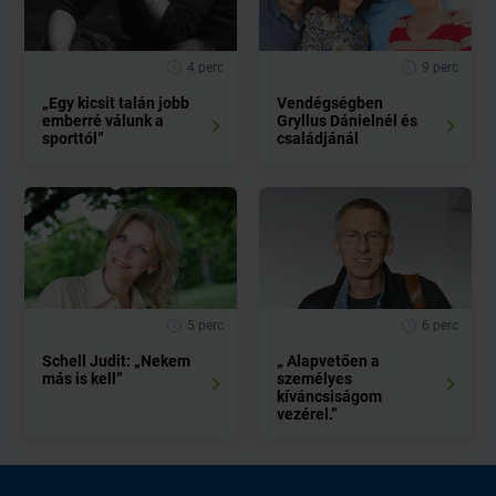
4 perc
9 perc
„Egy kicsit talán jobb
Vendégségben
emberré válunk a
Gryllus Dánielnél és
sporttól”
családjánál
5 perc
6 perc
Schell Judit: „Nekem
„ Alapvetően a
más is kell”
személyes
kíváncsiságom
vezérel.”