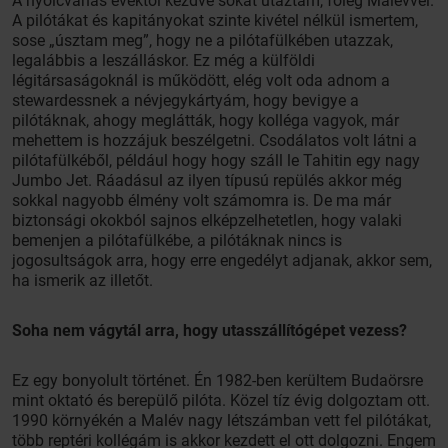
A nyolcvanas évektől kezdve sokat utaztam, főleg Malévvel.
A pilótákat és kapitányokat szinte kivétel nélkül ismertem,
sose „úsztam meg”, hogy ne a pilótafülkében utazzak,
legalábbis a leszálláskor. Ez még a külföldi
légitársaságoknál is működött, elég volt oda adnom a
stewardessnek a névjegykártyám, hogy bevigye a
pilótáknak, ahogy meglátták, hogy kolléga vagyok, már
mehettem is hozzájuk beszélgetni. Csodálatos volt látni a
pilótafülkéből, például hogy hogy száll le Tahitin egy nagy
Jumbo Jet. Ráadásul az ilyen típusú repülés akkor még
sokkal nagyobb élmény volt számomra is. De ma már
biztonsági okokból sajnos elképzelhetetlen, hogy valaki
bemenjen a pilótafülkébe, a pilótáknak nincs is
jogosultságok arra, hogy erre engedélyt adjanak, akkor sem,
ha ismerik az illetőt.
Soha nem vágytál arra, hogy utasszállítógépet vezess?
Ez egy bonyolult történet. Én 1982-ben kerültem Budaörsre
mint oktató és berepülő pilóta. Közel tíz évig dolgoztam ott.
1990 környékén a Malév nagy létszámban vett fel pilótákat,
több reptéri kollégám is akkor kezdett el ott dolgozni. Engem