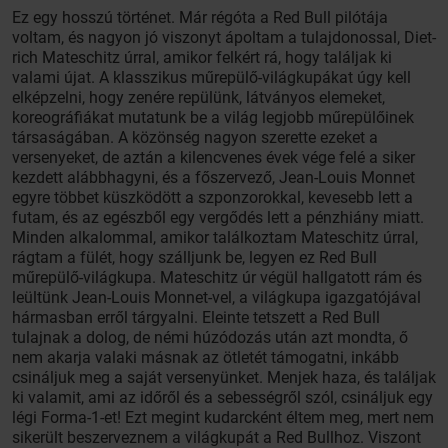
Ez egy hosszú történet. Már régóta a Red Bull pilótája
voltam, és nagyon jó viszonyt ápoltam a tulajdonossal, Diet­
rich Mateschitz úrral, amikor felkért rá, hogy találjak ki
valami újat. A klasszikus műrepülő-világkupákat úgy kell
elképzelni, hogy zenére repülünk, látványos elemeket,
koreográfiákat mutatunk be a világ legjobb műrepülőinek
társaságában. A közönség nagyon szerette ezeket a
versenyeket, de aztán a kilencvenes évek vége felé a siker
kezdett alábbhagyni, és a főszervező, Jean-Louis Monnet
egyre többet küszködött a szponzorokkal, kevesebb lett a
futam, és az egészből egy vergődés lett a pénzhiány miatt.
Minden alkalommal, amikor találkoztam Mateschitz úrral,
rágtam a fülét, hogy szálljunk be, legyen ez Red Bull
műrepülő-világkupa. Mateschitz úr végül hallgatott rám és
leültünk Jean-Louis Monnet-vel, a világkupa igazgatójával
hármasban erről tárgyalni. Eleinte tetszett a Red Bull
tulajnak a dolog, de némi húzódozás után azt mondta, ő
nem akarja valaki másnak az ötletét támogatni, inkább
csináljuk meg a saját versenyünket. Menjek haza, és találjak
ki valamit, ami az időről és a sebességről szól, csináljuk egy
légi Forma-1-et! Ezt megint kudarcként éltem meg, mert nem
sikerült beszerveznem a világkupát a Red Bullhoz. Viszont