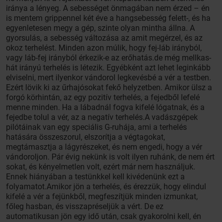
iránya a lényeg. A sebességet önmagában nem érzed – én
is mentem grippennel két éve a hangsebesség felett-, és ha
egyenletesen megy a gép, szinte olyan mintha állna. A
gyorsulás, a sebesség változása az amit megérzel, és az
okoz terhelést. Minden azon múlik, hogy fej-láb irányból,
vagy láb-fej irányból érkezik-e az erőhatás.de még mellkas-
hát irányú terhelés is létezik. Egyébként azt lehet leginkább
elviselni, mert ilyenkor vándorol legkevésbé a vér a testben.
Ezért lövik ki az űrhajósokat fekő helyzetben. Amikor ülsz a
forgó körhintán, az egy pozitív terhelés, a fejedből lefelé
menne minden. Ha a lábadnál fogva kifelé lógatnak, és a
fejedbe tolul a vér, az a negatív terhelés.A vadászgépek
pilótáinak van egy speciális G-ruhája, ami a terhelés
hatására összeszorul, elszorítja a végtagokat,
megtámasztja a lágyrészeket, és nem engedi, hogy a vér
vándoroljon. Pár évig nekünk is volt ilyen ruhánk, de nem ért
sokat, és kényelmetlen volt, ezért már nem használjuk.
Ennek hiányában a testünkkel kell kivédenünk ezt a
folyamatot.Amikor jön a terhelés, és érezzük, hogy elindul
kifelé a vér a fejünkből, megfeszítjük minden izmunkat,
főleg hasban, és visszapréseljük a vért. De ez
automatikusan jön egy idő után, csak gyakorolni kell, én