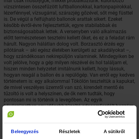
már csak mosolygok, mikkel próbálkoztunk: különböző
vízszintesen összefűzött luftballonokkal, kartonpapírokkal,
lézerfénnyel, vízsugárral, szárazjég gőzével, sőt még füsttel
is. De végül a felfújható ballonok arattak sikert. Ezeket
később évről-évre fejlesztettük, egyre stabilabbak és
biztonságosabbak lettek. A versenyben való alkalmazás
előtt természetesen tesztelni kellett őket, és ez a feladat rám
hárult. Nagyon hálátlan dolog volt. Borzasztó érzés egy
pilótának – aki egész életében kerülgeti az akadályokat –,
hogy szándékosan nekirepüljön valaminek. Mindegyiken be
volt jelölve, hogy a gép milyen részével és hol találjam el,
hiszen minden helyzetet imitálnunk kellett, hogy lássuk,
hogyan reagál a ballon és a repülőgép. Van erről egy kedves
történetem is: egy alkalommal Tökölön teszteltük a kapukat,
de mivel veszélyes üzemről van szó, kirendelt mentő és
tűzoltó is volt a helyszínen, de ők nem tudták, hogy
pontosan mi is történik a levegőben. Az egyik
kávészünetben egy idősebb tűzoltó odasomfordált hozzám,
és megkérdezte, hogy tényleg ennyire nehéz dolog-e
átrepülni a kapuk között, mivel látja, hogy minduntalan
nekimegyek az egyiknek, vagy a másiknak. Mosolyogva
mondtam neki, hogy most ez a feladat és milyen jó, hogy
Beleegyezés
Részletek
A sütikről
megkérdezte, különben hírét vitte volna, hogy mennyire béna