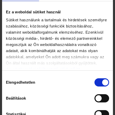
vagyok. Az első tesztfutam Zeltwegben, Ausztriában volt,
ami hatalmas sikert aratott a média és a nézők körében is.
Ez a weboldal sütiket használ
Egy hónappal később már meg is tartottuk az első hivatalos
futamot a tököli reptéren – ez 2003-ban volt. A közönség
Sütiket használunk a tartalmak és hirdetések személyre
gyorsan megszerette, és már a második évtől gyakorlatilag
szabásához, közösségi funkciók biztosításához,
globális versennyé vált: ma már szinte minden kontinensen
valamint weboldalforgalmunk elemzéséhez. Ezenkívül
van Red Bull Air Race.
közösségi média-, hirdető- és elemező partnereinkkel
megosztjuk az Ön weboldalhasználatra vonatkozó
adatait, akik kombinálhatják az adatokat más olyan
adatokkal, amelyeket Ön adott meg számukra vagy az
Ön által használt más szolgáltatásokból gyűjtöttek.
Az adatkezelési tájékoztató elérhető itt.
Hozzájárulás
Elengedhetetlen
kiválasztása
Beállítások
Statisztikai