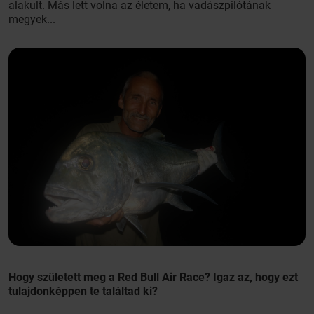
alakult. Más lett volna az életem, ha vadászpilótának
megyek...
Hogy született meg a Red Bull Air Race? Igaz az, hogy ezt
tulajdonképpen te találtad ki?