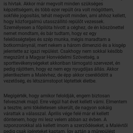
is hívtak. Akkor már megvolt minden szükséges
képzettségem, és több ezer repült óra volt mögöttem,
sokféle jogosítás, tehát megvolt minden, ami ahhoz kellett,
hogy közforgalmú utasszállító repülőt vezessek.
Személyesen a főpilóta hívott a céghez, de én köszönettel
nemet mondtam, és bár tudtam, hogy ez egy
felelősségteljes és szép munka, mégis maradtam a
botkormánynál, mert nekem a három dimenzió és a kisgép
jelentette az igazi repülést. Csakhogy nem sokkal később
megszűnt a Magyar Honvédelmi Szövetség, a
sporttevékenységeket akkoriban támogató szervezet, én
pedig rájöttem, hogy ez nem egy nyugdíjas állás. Akkor
jelentkeztem a Malévhez, de épp akkor cserélődött a
vezetőség, és létszámstopot léptettek életbe.
Megígérték, hogy amikor feloldják, engem biztosan
felvesznek majd. Erre végül hat évet kellett várni. Elmentem
a tesztre, ami tökéletesen sikerült, de nagyon sokáig
várattak a válasszal. Április vége felé már el kellett
döntenem, hogy mi lesz velem abban az évben. A
szponzorokkal alá kellett írnom a szerződéseket, a Malévtől
pedig csak ígéreteket kaptam. Így aztán a műrepülést