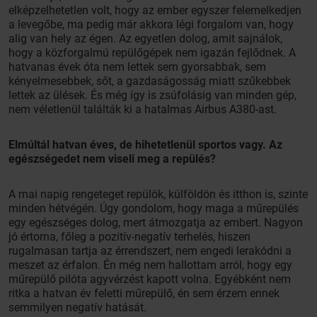
elképzelhetetlen volt, hogy az ember egyszer felemelkedjen
a levegőbe, ma pedig már akkora légi forgalom van, hogy
alig van hely az égen. Az egyetlen dolog, amit sajnálok,
hogy a közforgalmú repülőgépek nem igazán fejlődnek. A
hatvanas évek óta nem lettek sem gyorsabbak, sem
kényelmesebbek, sőt, a gazdaságosság miatt szűkebbek
lettek az ülések. És még így is zsúfolásig van minden gép,
nem véletlenül találták ki a hatalmas Airbus A380-ast.
Elmúltál hatvan éves, de hihetetlenül sportos vagy. Az
egészségedet nem viseli meg a repülés?
A mai napig rengeteget repülök, külföldön és itthon is, szinte
minden hétvégén. Úgy gondolom, hogy maga a műrepülés
egy egészséges dolog, mert átmozgatja az embert. Nagyon
jó értorna, főleg a pozitív-negatív terhelés, hiszen
rugalmasan tartja az érrendszert, nem engedi lerakódni a
meszet az érfalon. Én még nem hallottam arról, hogy egy
műrepülő pilóta agyvérzést kapott volna. Egyébként nem
ritka a hatvan év feletti műrepülő, én sem érzem ennek
semmilyen negatív hatását.