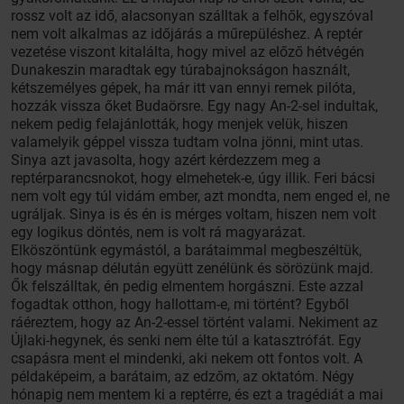
rossz volt az idő, alacsonyan szálltak a felhők, egyszóval
nem volt alkalmas az időjárás a műrepüléshez. A reptér
vezetése viszont kitalálta, hogy mivel az előző hétvégén
Dunakeszin maradtak egy túrabajnokságon használt,
kétszemélyes gépek, ha már itt van ennyi remek pilóta,
hozzák vissza őket Budaörsre. Egy nagy An-2-sel indultak,
nekem pedig felajánlották, hogy menjek velük, hiszen
valamelyik géppel vissza tudtam volna jönni, mint utas.
Sinya azt javasolta, hogy azért kérdezzem meg a
reptérparancsnokot, hogy elmehetek-e, úgy illik. Feri bácsi
nem volt egy túl vidám ember, azt mondta, nem enged el, ne
ugráljak. Sinya is és én is mérges voltam, hiszen nem volt
egy logikus döntés, nem is volt rá magyarázat.
Elköszöntünk egymástól, a barátaimmal megbeszéltük,
hogy másnap délután együtt zenélünk és sörözünk majd.
Ők felszálltak, én pedig elmentem horgászni. Este azzal
fogadtak otthon, hogy hallottam-e, mi történt? Egyből
ráéreztem, hogy az An-2-essel történt valami. Nekiment az
Újlaki-hegynek, és senki nem élte túl a katasztrófát. Egy
csapásra ment el mindenki, aki nekem ott fontos volt. A
példaképeim, a barátaim, az edzőm, az oktatóm. Négy
hónapig nem mentem ki a reptérre, és ezt a tragédiát a mai