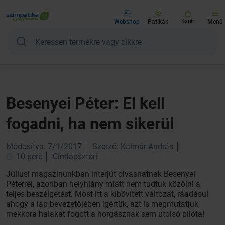
Webshop
Patikák
Kosár
Menü
Besenyei Péter: El kell
fogadni, ha nem sikerül
Módosítva: 7/1/2017
Szerző: Kalmár András
10 perc
Címlapsztori
Júliusi magazinunkban interjút olvashatnak Besenyei
Péterrel, azonban helyhiány miatt nem tudtuk közölni a
teljes beszélgetést. Most itt a kibővített változat, ráadásul
ahogy a lap bevezetőjében ígértük, azt is megmutatjuk,
mekkora halakat fogott a horgásznak sem utolsó pilóta!