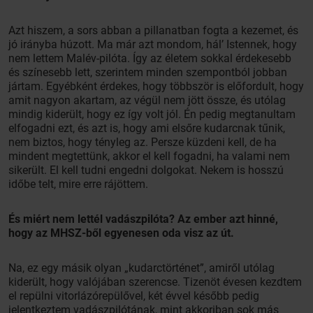
Azt hiszem, a sors abban a pillanatban fogta a kezemet, és
jó irányba húzott. Ma már azt mondom, hál’ Istennek, hogy
nem lettem Malév-pilóta. Így az életem sokkal érdekesebb
és színesebb lett, szerintem minden szempontból jobban
jártam. Egyébként érdekes, hogy többször is előfordult, hogy
amit nagyon akartam, az végül nem jött össze, és utólag
mindig kiderült, hogy ez így volt jól. Én pedig megtanultam
elfogadni ezt, és azt is, hogy ami elsőre kudarcnak tűnik,
nem biztos, hogy tényleg az. Persze küzdeni kell, de ha
mindent megtettünk, akkor el kell fogadni, ha valami nem
sikerült. El kell tudni engedni dolgokat. Nekem is hosszú
időbe telt, mire erre rájöttem.
És miért nem lettél vadászpilóta? Az ember azt hinné,
hogy az MHSZ-ből egyenesen oda visz az út.
Na, ez egy másik olyan „kudarctörténet”, amiről utólag
kiderült, hogy valójában szerencse. Tizenöt évesen kezdtem
el repülni vitorlázórepülővel, két évvel később pedig
jelentkeztem vadászpilótának, mint akkoriban sok más