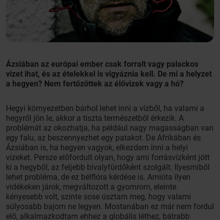
Ázsiában az európai ember csak forralt vagy palackos
vizet ihat, és az ételekkel is vigyáznia kell. De mi a helyzet
a hegyen? Nem fertőzöttek az élővizek vagy a hó?
Hegyi környezetben bárhol lehet inni a vízből, ha valami a
hegyről jön le, akkor a tiszta természetből érkezik. A
problémát az okozhatja, ha például nagy magasságban van
egy falu, az beszennyezhet egy patakot. De Afrikában és
Ázsiában is, ha hegyen vagyok, elkezdem inni a helyi
vizeket. Persze előfordult olyan, hogy ami forrásvízként jött
ki a hegyből, az feljebb bivalyfürdőként szolgált. Ilyesmiből
lehet probléma, de ez bélflóra kérdése is. Amióta ilyen
vidékeken járok, megváltozott a gyomrom, eleinte
kényesebb volt, szinte sose úsztam meg, hogy valami
súlyosabb bajom ne legyen. Mostanában ez már nem fordul
elő, alkalmazkodtam ehhez a globális léthez, bátrabb