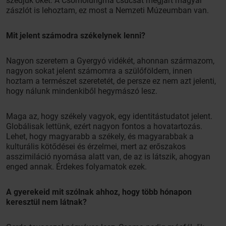
szedjük őket. A Csomolungma csúcsát megjárt magyar
zászlót is lehoztam, ez most a Nemzeti Múzeumban van.
Mit jelent számodra székelynek lenni?
Nagyon szeretem a Gyergyó vidékét, ahonnan származom,
nagyon sokat jelent számomra a szülőföldem, innen
hoztam a természet szeretetét, de persze ez nem azt jelenti,
hogy nálunk mindenkiből hegymászó lesz.
Maga az, hogy székely vagyok, egy identitástudatot jelent.
Globálisak lettünk, ezért nagyon fontos a hovatartozás.
Lehet, hogy magyarabb a székely, és magyarabbak a
kulturális kötődései és érzelmei, mert az erőszakos
asszimiláció nyomása alatt van, de az is látszik, ahogyan
enged annak. Érdekes folyamatok ezek.
A gyerekeid mit szólnak ahhoz, hogy több hónapon
keresztül nem látnak?