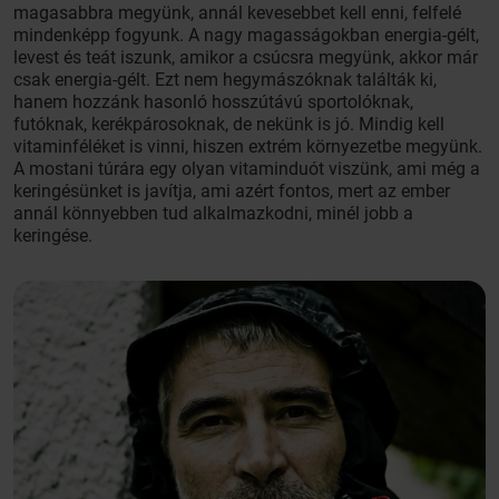
magasabbra megyünk, annál kevesebbet kell enni, felfelé
mindenképp fogyunk. A nagy magasságokban energia-gélt,
levest és teát iszunk, amikor a csúcsra megyünk, akkor már
csak energia-gélt. Ezt nem hegymászóknak találták ki,
hanem hozzánk hasonló hosszútávú sportolóknak,
futóknak, kerékpárosoknak, de nekünk is jó. Mindig kell
vitaminféléket is vinni, hiszen extrém környezetbe megyünk.
A mostani túrára egy olyan vitaminduót viszünk, ami még a
keringésünket is javítja, ami azért fontos, mert az ember
annál könnyebben tud alkalmazkodni, minél jobb a
keringése.