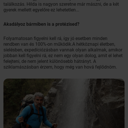
találkozás. Hilda is nagyon szeretne már mászni, de a két
gyerek mellett egyelőre ez lehetetlen...
Akadályoz bármiben is a protézised?
Folyamatosan figyelni kell rá, így jó esetben minden
rendben van és 100%-on működik.A hétköznapi életben,
síelésben, expedíciózásban vannak olyan alkalmak, amikor
jobban kell figyelni rá, ez nem egy olyan dolog, amit el lehet
felejteni, de nem jelent különösebb hátrányt. A
sziklamászásban érzem, hogy még van hová fejlődnöm.