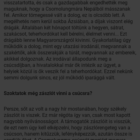
visszatartotta, és csak a gazdagabbak engedhették meg
maguknak, hogy a Csomolungmára Nepálból másszanak
fel. Amikor tömegessé vált a dolog, ez is olcsóbb lett. A
megélhetés nem kerül sokba Ázsiában, a díjak viszont elég
drágák. Általában két hónapot töltünk a hegyen, sátrat,
szakácsot, teherhordókat kell bérelni, élelmet venni... Ezt
drágább lenne Magyarországról kivinni. Gyakorlatilag úgy
működik a dolog, mint egy utazási irodánál, megvannak a
szakértők, akik összerakják a túrát, megvannak az embereik,
akikkel dolgoznak. Az irodával állapodunk meg a
csúcsdíjban, a hivatalokkal már ők intézik az ügyet, a
helyiek közül is ők veszik fel a teherhordókat. Ezzel nekünk
semmi dolgunk sincs, ez jól működő iparággá vált.
Szoktatok még zászlót vinni a csúcsra?
Persze, sőt az volt a nagy hír mostanában, hogy székely
zászlót is viszek. Ez már régóta így van, csak most kapott
nagyobb nyilvánosságot. A támogatók zászlóit is visszük,
de ezt nem úgy kell elképzelni, hogy zászlórengeteg van a
csúcson, hanem kitűzzük, lefényképezzük, azután össze is