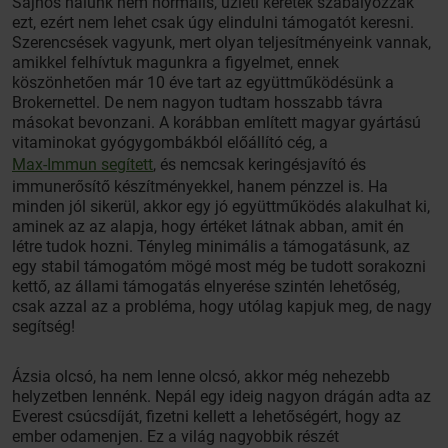
Sajnos nálunk nem normális, üzleti keretek szabályozzák
ezt, ezért nem lehet csak úgy elindulni támogatót keresni.
Szerencsések vagyunk, mert olyan teljesítményeink vannak,
amikkel felhívtuk magunkra a figyelmet, ennek
köszönhetően már 10 éve tart az együttműködésünk a
Brokernettel. De nem nagyon tudtam hosszabb távra
másokat bevonzani. A korábban említett magyar gyártású
vitaminokat gyógygombákból előállító cég, a
Max-Immun segített
, és nemcsak keringésjavító és
immunerősítő készítményekkel, hanem pénzzel is. Ha
minden jól sikerül, akkor egy jó együttműködés alakulhat ki,
aminek az az alapja, hogy értéket látnak abban, amit én
létre tudok hozni. Tényleg minimális a támogatásunk, az
egy stabil támogatóm mögé most még be tudott sorakozni
kettő, az állami támogatás elnyerése szintén lehetőség,
csak azzal az a probléma, hogy utólag kapjuk meg, de nagy
segítség!
Ázsia olcsó, ha nem lenne olcsó, akkor még nehezebb
helyzetben lennénk. Nepál egy ideig nagyon drágán adta az
Everest csúcsdíját, fizetni kellett a lehetőségért, hogy az
ember odamenjen. Ez a világ nagyobbik részét