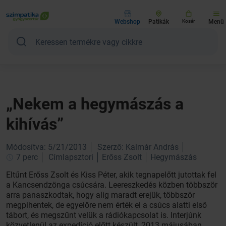
Webshop
Patikák
Kosár
Menü
„Nekem a hegymászás a
kihívás”
Módosítva: 5/21/2013
Szerző: Kalmár András
7 perc
Címlapsztori
Erőss Zsolt
Hegymászás
Eltűnt Erőss Zsolt és Kiss Péter, akik tegnapelőtt jutottak fel
a Kancsendzönga csúcsára. Leereszkedés közben többször
arra panaszkodtak, hogy alig maradt erejük, többször
megpihentek, de egyelőre nem érték el a csúcs alatti első
tábort, és megszűnt velük a rádiókapcsolat is. Interjúnk
közvetlenül az expedíció előtt készült, 2013 májusában.