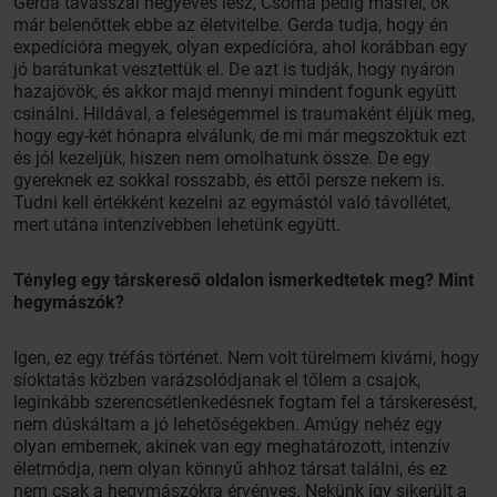
Gerda tavasszal négyéves lesz, Csoma pedig másfél, ők
már belenőttek ebbe az életvitelbe. Gerda tudja, hogy én
expedícióra megyek, olyan expedícióra, ahol korábban egy
jó barátunkat vesztettük el. De azt is tudják, hogy nyáron
hazajövök, és akkor majd mennyi mindent fogunk együtt
csinálni. Hildával, a feleségemmel is traumaként éljük meg,
hogy egy-két hónapra elválunk, de mi már megszoktuk ezt
és jól kezeljük, hiszen nem omolhatunk össze. De egy
gyereknek ez sokkal rosszabb, és ettől persze nekem is.
Tudni kell értékként kezelni az egymástól való távollétet,
mert utána intenzívebben lehetünk együtt.
Tényleg egy társkereső oldalon ismerkedtetek meg? Mint
hegymászók?
Igen, ez egy tréfás történet. Nem volt türelmem kivárni, hogy
síoktatás közben varázsolódjanak el tőlem a csajok,
leginkább szerencsétlenkedésnek fogtam fel a társkeresést,
nem dúskáltam a jó lehetőségekben. Amúgy nehéz egy
olyan embernek, akinek van egy meghatározott, intenzív
életmódja, nem olyan könnyű ahhoz társat találni, és ez
nem csak a hegymászókra érvényes. Nekünk így sikerült a