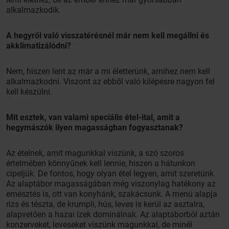
alkalmazkodik.
A hegyről való visszatérésnél már nem kell megállni és
akklimatizálódni?
Nem, hiszen lent az már a mi életterünk, amihez nem kell
alkalmazkodni. Viszont az ebből való kilépésre nagyon fel
kell készülni.
Mit esztek, van valami speciális étel-ital, amit a
hegymászók ilyen magasságban fogyasztanak?
Az ételnek, amit magunkkal viszünk, a szó szoros
értelmében könnyűnek kell lennie, hiszen a hátunkon
cipeljük. De fontos, hogy olyan étel legyen, amit szeretünk.
Az alaptábor magasságában még viszonylag hatékony az
emésztés is, ott van konyhánk, szakácsunk. A menü alapja
rizs és tészta, de krumpli, hús, leves is kerül az asztalra,
alapvetően a hazai ízek dominálnak. Az alaptáborból aztán
konzerveket, leveseket viszünk magunkkal, de minél