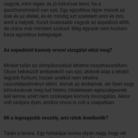
vagyok, mint régen, és jó bátornak lenni, ha a
gasztronómiáról van szó. Egy egzotikus tájon mások az
ízek és az ételek, és én mindig azt szeretem enni és inni,
amit a helyiek. Kicsit óvatosabb vagyok az expedíció előtt,
de utána már mindent szabad. Még egyszer sem hoztam
haza egzotikus betegséget.
Az expedíciót komoly orvosi vizsgálat előzi meg?
Minket talán az olimpikonokkal lehetne összehasonlítani.
Olyan felkészült emberekről van szó, akiknél alap a lehető
legjobb fizikum, hiszen anélkül nem lehetne
csúcsteljesítményt elérni. Annak az embernek, aki ilyen nagy
kihívásoknak meg tud felelni, tökéletesen egészségesnek
kell lennie, ezért nem szükséges komoly kivizsgálás. Akkor
volt utoljára ilyen, amikor orvos is volt a csapatban.
Mi a legnagyobb veszély, ami rátok leselkedik?
Talán a lavina. Egy himalájai lavina olyan nagy, hogy ott