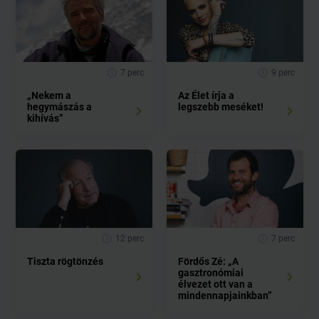
7 perc
9 perc
„Nekem a
Az Élet írja a
hegymászás a
legszebb meséket!
kihívás”
12 perc
7 perc
Tiszta rögtönzés
Fördős Zé: „A
gasztronómiai
élvezet ott van a
mindennapjainkban”