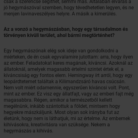
csak a szerencse segíthet, semmi más. Általában elvárás a
jó hegymászóval szemben, hogy tévedhetetlen legyen, és ne
menjen lavinaveszélyes helyre. A másik a kimerülés.
Az a vonzó a hegymászásban, hogy egy társadalmon és
törvényen kívüli terület, ahol bármi megtörténhet?
Egy hegymászónak elég sok ideje van gondolkodni a
miérteken, de én csak egyvalamire jutottam: arra, hogy ilyen
az ember. Feladatokat keres magának, kíváncsi. Azoknál az
állatoknál, amelyek magasabb értelmi szintet értek el, a
kíváncsiság egy fontos elem. Hemingway írt arról, hogy egy
leopárdtetemet találtak a Kilimandzsáró havas csúcsán.
Nem volt miért odamennie, egyszerűen kíváncsi volt. Pont,
mint az ember. Ez visz egy állatfajt, vagy az emberi fajt még
magasabbra. Régen, amikor a természetből kellett
megélnünk, inkább szántottuk a földet, mintsem hogy
hegyekre mászkáljunk. Most olyan sok irányba fut az
életünk, hogy nem is láthatjuk, mi az értelme. Az embernek
kihívásokra, kreativitásra van szüksége. Nekem a
hegymászás a kihívás.