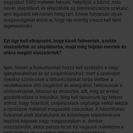
nagyjából 5500 méteren fekszik, felépítjük a bázist, más
néven alaptábort, és elkezdődik az akklimatizációs szakasz,
ami legalább két-három hétig tart. Ennek folyamán olyan
magasságokat érünk el, hogy ide mindig vissza kell térni
regenerálódni.
Ezt úgy kell elképzelni, hogy kicsit felmentek, azután
visszatértek az alaptáborba, majd még feljebb mentek és
utána megint visszatértek?
Igen, hiszen a fizikumunkat hozzá kell szoktatni a nagy
igénybevételhez és az oxigénhiányhoz, mert a szervezet
ilyenkor szinte csak a létfunkcióinkat tartja életben a
rendelkezésre álló oxigénből és energiából, feldúsulnak a
vörösvérsejtek, lelassul ez emésztés, sőt, még az ember
gondolkodása is beszűkül. Meg kell tanulnunk így létezni
ahhoz, hogy önerőből, oxigénpalack segítsége nélkül elérjük
a nyolcezer méternél magasabb csúcsokat. A háromhetes
folyamat alatt átalakulunk, és különleges teljesítményre
leszünk képesek nagy magasságban is. Amikor
visszajövünk, akkor persze kicsit túl vagyunk méretezve a
lenti élethez, de az ember ehhez már gyorsabban