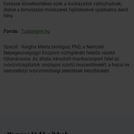
hatások következtében ezek a kockázatok változhatnak,
illetve a kimutatási módszerek fejlődésével újabbakra derül
fény.
Forrás:
Tudomány.hu
Szerző
: Vargha Márta biológus, PhD, a Nemzeti
Népegészségügyi Központ vízhigiénért felelős vezető
főtanácsosa. Az általa irányított munkacsoport felel az
ivóvízvizsgálatok országos szintű összesítéséért, a hazai és
nemzetközi ivóvízminőségi jelentések készítéséért.