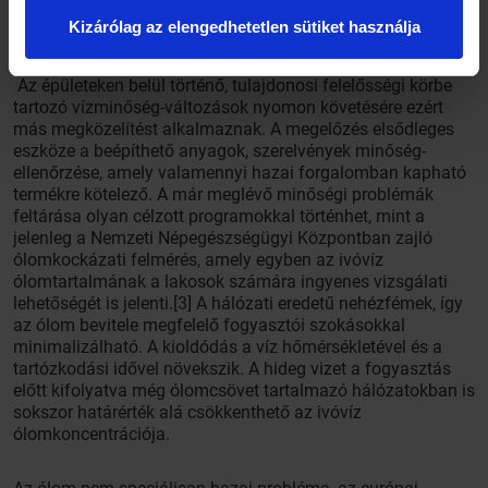
ivóvízminőség-értékelések is a szolgáltatott ivóvízre
Kizárólag az elengedhetetlen sütiket használja
vonatkoznak.
Az épületeken belül történő, tulajdonosi felelősségi körbe
tartozó vízminőség-változások nyomon követésére ezért
más megközelítést alkalmaznak. A megelőzés elsődleges
eszköze a beépíthető anyagok, szerelvények minőség-
ellenőrzése, amely valamennyi hazai forgalomban kapható
termékre kötelező. A már meglévő minőségi problémák
feltárása olyan célzott programokkal történhet, mint a
jelenleg a Nemzeti Népegészségügyi Központban zajló
ólomkockázati felmérés, amely egyben az ivóvíz
ólomtartalmának a lakosok számára ingyenes vizsgálati
lehetőségét is jelenti.[3] A hálózati eredetű nehézfémek, így
az ólom bevitele megfelelő fogyasztói szokásokkal
minimalizálható. A kioldódás a víz hőmérsékletével és a
tartózkodási idővel növekszik. A hideg vizet a fogyasztás
előtt kifolyatva még ólomcsövet tartalmazó hálózatokban is
sokszor határérték alá csökkenthető az ivóvíz
ólomkoncentrációja.