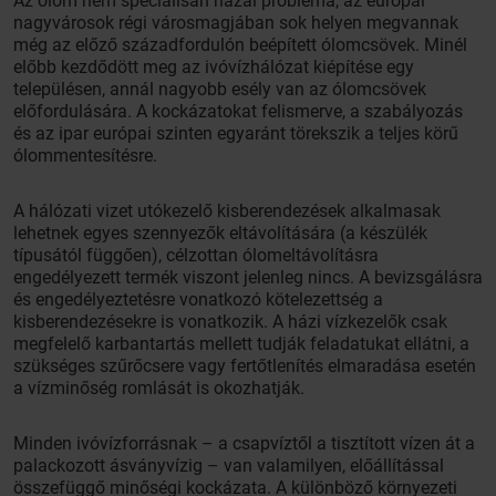
Az ólom nem speciálisan hazai probléma, az európai
nagyvárosok régi városmagjában sok helyen megvannak
még az előző századfordulón beépített ólomcsövek. Minél
előbb kezdődött meg az ivóvízhálózat kiépítése egy
településen, annál nagyobb esély van az ólomcsövek
előfordulására. A kockázatokat felismerve, a szabályozás
és az ipar európai szinten egyaránt törekszik a teljes körű
ólommentesítésre.
A hálózati vizet utókezelő kisberendezések alkalmasak
lehetnek egyes szennyezők eltávolítására (a készülék
típusától függően), célzottan ólomeltávolításra
engedélyezett termék viszont jelenleg nincs. A bevizsgálásra
és engedélyeztetésre vonatkozó kötelezettség a
kisberendezésekre is vonatkozik. A házi vízkezelők csak
megfelelő karbantartás mellett tudják feladatukat ellátni, a
szükséges szűrőcsere vagy fertőtlenítés elmaradása esetén
a vízminőség romlását is okozhatják.
Minden ivóvízforrásnak – a csapvíztől a tisztított vízen át a
palackozott ásványvízig – van valamilyen, előállítással
összefüggő minőségi kockázata. A különböző környezeti