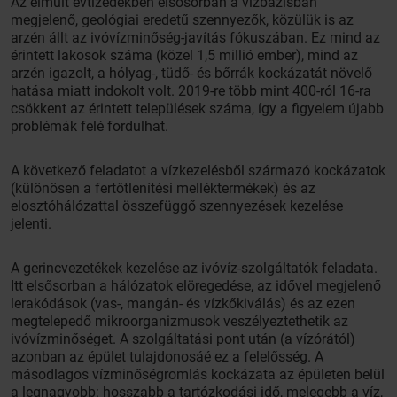
Az elmúlt évtizedekben elsősorban a vízbázisban
megjelenő, geológiai eredetű szennyezők, közülük is az
arzén állt az ivóvízminőség-javítás fókuszában. Ez mind az
érintett lakosok száma (közel 1,5 millió ember), mind az
arzén igazolt, a hólyag-, tüdő- és bőrrák kockázatát növelő
hatása miatt indokolt volt. 2019-re több mint 400-ról 16-ra
csökkent az érintett települések száma, így a figyelem újabb
problémák felé fordulhat.
A következő feladatot a vízkezelésből származó kockázatok
(különösen a fertőtlenítési melléktermékek) és az
elosztóhálózattal összefüggő szennyezések kezelése
jelenti.
A gerincvezetékek kezelése az ivóvíz-szolgáltatók feladata.
Itt elsősorban a hálózatok elöregedése, az idővel megjelenő
lerakódások (vas-, mangán- és vízkőkiválás) és az ezen
megtelepedő mikroorganizmusok veszélyeztethetik az
ivóvízminőséget. A szolgáltatási pont után (a vízórától)
azonban az épület tulajdonosáé ez a felelősség. A
másodlagos vízminőségromlás kockázata az épületen belül
a legnagyobb: hosszabb a tartózkodási idő, melegebb a víz,