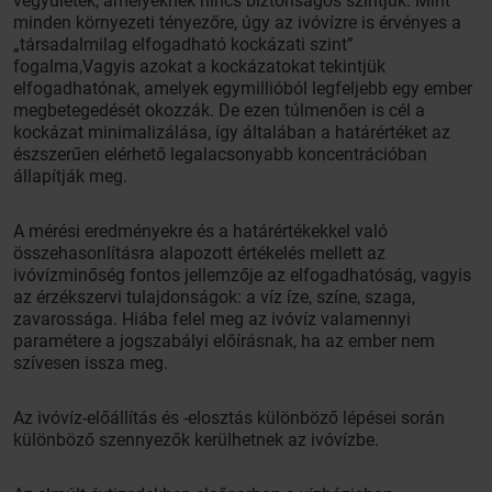
vegyületek, amelyeknek nincs biztonságos szintjük. Mint
minden környezeti tényezőre, úgy az ivóvízre is érvényes a
„társadalmilag elfogadható kockázati szint”
fogalma,Vagyis azokat a kockázatokat tekintjük
elfogadhatónak, amelyek egymillióból legfeljebb egy ember
megbetegedését okozzák. De ezen túlmenően is cél a
kockázat minimalizálása, így általában a határértéket az
észszerűen elérhető legalacsonyabb koncentrációban
állapítják meg.
A mérési eredményekre és a határértékekkel való
összehasonlításra alapozott értékelés mellett az
ivóvízminőség fontos jellemzője az elfogadhatóság, vagyis
az érzékszervi tulajdonságok: a víz íze, színe, szaga,
zavarossága. Hiába felel meg az ivóvíz valamennyi
paramétere a jogszabályi előírásnak, ha az ember nem
szívesen issza meg.
Az ivóvíz-előállítás és -elosztás különböző lépései során
különböző szennyezők kerülhetnek az ivóvízbe.