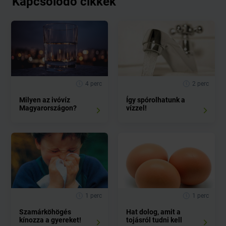
Kapcsolódó cikkek
4 perc
2 perc
Milyen az ivóvíz
Így spórolhatunk a
Magyarországon?
vízzel!
1 perc
1 perc
Szamárköhögés
Hat dolog, amit a
kínozza a gyereket!
tojásról tudni kell