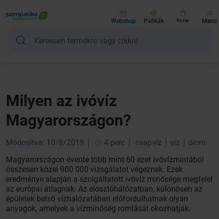
Webshop
Patikák
Kosár
Menü
Milyen az ivóvíz
Magyarországon?
Módosítva: 10/8/2019
4 perc
csapvíz
víz
ólom
Magyarországon évente több mint 60 ezer ivóvízmintából
összesen közel 900 000 vizsgálatot végeznek. Ezek
eredménye alapján a szolgáltatott ivóvíz minősége megfelel
az európai átlagnak. Az elosztóhálózatban, különösen az
épületek belső vízhálózatában előfordulhatnak olyan
anyagok, amelyek a vízminőség romlását okozhatják.