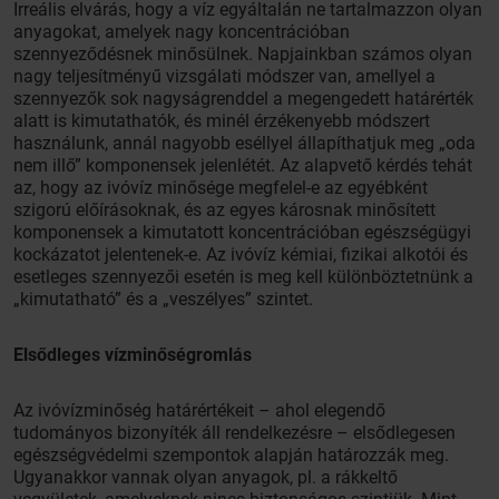
Irreális elvárás, hogy a víz egyáltalán ne tartalmazzon olyan
anyagokat, amelyek nagy koncentrációban
szennyeződésnek minősülnek. Napjainkban számos olyan
nagy teljesítményű vizsgálati módszer van, amellyel a
szennyezők sok nagyságrenddel a megengedett határérték
alatt is kimutathatók, és minél érzékenyebb módszert
használunk, annál nagyobb eséllyel állapíthatjuk meg „oda
nem illő” komponensek jelenlétét. Az alapvető kérdés tehát
az, hogy az ivóvíz minősége megfelel-e az egyébként
szigorú előírásoknak, és az egyes károsnak minősített
komponensek a kimutatott koncentrációban egészségügyi
kockázatot jelentenek-e. Az ivóvíz kémiai, fizikai alkotói és
esetleges szennyezői esetén is meg kell különböztetnünk a
„kimutatható” és a „veszélyes” szintet.
Elsődleges vízminőségromlás
Az ivóvízminőség határértékeit – ahol elegendő
tudományos bizonyíték áll rendelkezésre – elsődlegesen
egészségvédelmi szempontok alapján határozzák meg.
Ugyanakkor vannak olyan anyagok, pl. a rákkeltő