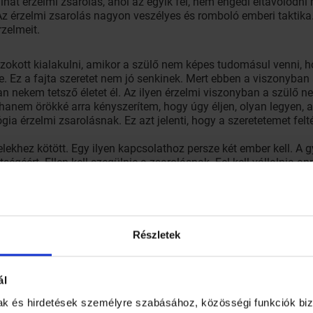
at érzelmi zsarolás, ahol az egyik fél, nem engedi eltávolodni 
Az érzelmi zsarolás nagyon veszélyes és romboló emberi taktika.
rzelmeit.
okott kialakulni, amikor a szülő nem képes tudomásul venni, h
 élje. Ez a fajta szeretet nem jó senkinek. Mert ebben a viszonyb
nekem tetsző életet él. Az ilyen érzelmi viszonyban a szülő n
hanem örökké arra kényszerítem, hogy úgy éljen, olyan legyen, a
gia érzelmi zsarolásnak. Ez azt jelenti, hogy a szeretetemet fel
elekhez kötött. Egy ilyen kapcsolathoz persze két ember kell. A g
ségéért. Ellen kell szegülnie a zsarolásnak. Fel kell vállalnia an
tódik. Mindenkinek jobb ugyanis, ha kialakulnak a határok, és
lja, hogy gyerekének saját családja, ízlése, elképzelése van az 
a elfogadni azokat. Ez nem könnyű, nem megy egyik napról a má
ra történik meg, hanem komoly erőfeszítés, munka eredménye. E
Részletek
kori párkapcsolatban is. Ilyenkor az egyik fél, rendszerint a nő,
ál
ni, nem tudok boldogulni nélküled. Ha a nő azt mondja, kérlek, n
s. A zsarolás az, amikor azt mondja, persze drágám menj csak
mak és hirdetések személyre szabásához, közösségi funkciók biz
ettet. Megvonja a párjától a szeretetet, netán a szexet. Mondatai 