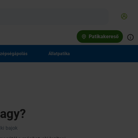
Patikakereső
zépségápolás
Állatpatika
vagy?
lki bajok