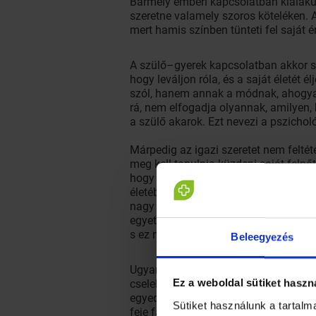
Bármely emberi kapcsolatban kialakulh
szeretne valamely szoros köteléken. 
mert hamis színben tünteti fel saját é
A szülő–gyerek kapcsolatban akkor sz
hogy leváljon róla, és a saját életét
szól, hanem annak a módnak, ahogyan 
rá, nem elfogadja olyannak, amilyen, 
a szülő akarok. Ezt nevezi a pszicholó
Márpedig az igazi szeretet nem feltét
meg kell tanulnia küzdeni saját felnőtt
hogy édesanyja vagy édesapja megbán
életébe belenőtt édesanya megtapaszta
nagy dolgairól. És persze megtanulj
egyetlen tisztázó beszélgetés hatásá
s ez nem lehetetlen.
Beleegyezés
Ugyanilyen játszma kialakulhat felnőtt
Ez a weboldal sütiket haszn
cselekedetével, mozdulatával, azt üze
egyedül érzem magam, ez nem zsarolá
Sütiket használunk a tartal
feje fájdul, és napokig játssza a sért