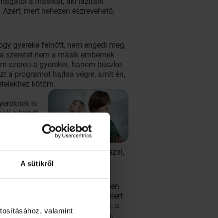
magától a másikat, aki lazítani
 Azért, mert nehezen észrevehető,
ogy gyereke felnőtt, nem engedi meg,
an a szeretet nem a másik embernek
em szereti a gyereket, hanem büszke
zt a programot hajtsa végre, amit én,
tételekhez kötöm.
yereknek is
nak a terhét,
 a gyereke
élet apró és
sikra, nem
zt a munkát azonban el kell végezni,
A sütikről
 úgy él, úgy viselkedik, hogy minden
e menj el a haverokkal sörözni, mert
 nyugodtan, s közben sóhajtozik, a
tosításához, valamint
és viselkedése között ellentét van,