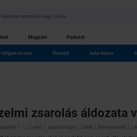
kkek
Magazin
Podcast
Hölgyek és urak
Életmód
Baba-Mama
S
zelmi zsarolás áldozata 
impatika
2 perc
pszichológia
Lélek
Párkapcsolat
Le