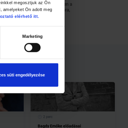
einkkel megosztjuk az Ön
l kilép belőle: tehát, ha esetünkben a
l, amelyeket Ön adott meg
k, szükségem van egy kis lazításra,
 elviszlek vacsorázni.
oztató elérhető itt.
Marketing
es süti engedélyezése
2 perc
Bagdy Emőke előadásai