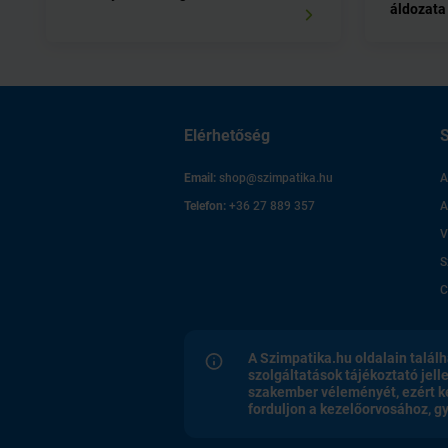
áldozata
Elérhetőség
S
Email:
shop@szimpatika.hu
A
Telefon:
+36 27 889 357
A
V
S
C
A Szimpatika.hu oldalain találh
szolgáltatások tájékoztató jell
szakember véleményét, ezért k
forduljon a kezelőorvosához, 