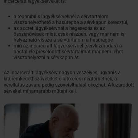
incarcerált lágyéksérveket is:
a reponibilis lágyéksérveknél a sérvtartalom
visszahelyezhető a hasüregbe a sérvkapun keresztül,
az accret lágyéksérvnél a hegesedés és az
összenövések miatt csak részben, vagy már nem is
helyezhető vissza a sérvtartalom a hasüregbe,
míg az incarcerált lágyéksérvnél (sérvkizáródás) a
hasfal elé préselődött sérvtartalmat már nem lehet
visszahelyezni a sérvkapun át.
Az incarcerált lágyéksérv nagyon veszélyes, ugyanis a
kitüremkedett szöveteket ellátó erek megtörhetnek, a
vérellátás zavara pedig szövetelhalást okozhat. A kizáródott
sérveket mihamarabb műteni kell.