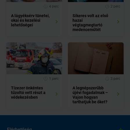
4 perc
2 perc
A lágyéksérv tünetei,
Sikeres volt az első
okai és kezelési
hazai
lehetőségei
végtagmegtartó
medenceműtét
1 perc
3 perc
Tízezer önkéntes
A legnépszerűbb
tűzoltó vett részt a
újévi fogadalmak –
védekezésben
Vajon hogyan
tarthatjuk be őket?
Elérhetőség