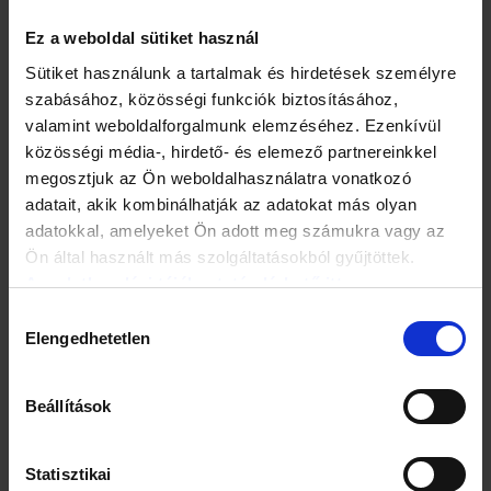
lágyéksérv visszahúzódása után is kitapintható marad.
A reponibilis sérveknél lehetséges a sérv
Ez a weboldal sütiket használ
visszahelyezése a hasüregbe, a súlyosabb típusoknál
Sütiket használunk a tartalmak és hirdetések személyre
már nem.
Tipikus tünet a lágyéktájon jelentkező feszítő, nyilalló,
szabásához, közösségi funkciók biztosításához,
égő, húzó vagy nyomó jellegű fájdalom, ami sokszor
valamint weboldalforgalmunk elemzéséhez. Ezenkívül
tartós állás vagy fizikai terhelés hatására jelentkezik, és
közösségi média-, hirdető- és elemező partnereinkkel
lefelé sugárzik. A fájdalom sok esetben már a
kitüremkedés megjelenése előtt megjelenik.
megosztjuk az Ön weboldalhasználatra vonatkozó
A sérvkizáródás során erős hasi és hasfali fájdalom,
adatait, akik kombinálhatják az adatokat más olyan
illetve hányás, émelygés is előfordulhat, ahogy
adatokkal, amelyeket Ön adott meg számukra vagy az
kialakulhat puffadás és görcsök is.
Ön által használt más szolgáltatásokból gyűjtöttek.
Az adatkezelési tájékoztató elérhető itt.
Ha a sérvkizáródás tüneteit tapasztalja magán, azonnal
forduljon orvoshoz!
Hozzájárulás
Elengedhetetlen
kiválasztása
A lágyéksérv kezelése
Beállítások
A lágyéksérv diagnózisa
Statisztikai