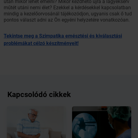
után mikor lehet emelni? Mikor kezdhető újra a lágyéksérv
műtét utáni nemi élet? Ezekkel a kérdésekkel kapcsolatban
mindig a kezelőorvosánál tájékozódjon, ugyanis csak ő tud
pontos választ adni az Ön egyéni helyzetére vonatkozóan.
Tekintse meg a Szimpatika emésztési és kiválasztási
problémákat célzó készítményeit!
Kapcsolódó cikkek