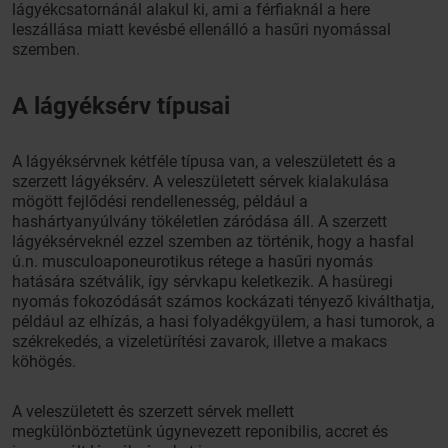
lágyékcsatornánál alakul ki, ami a férfiaknál a here
leszállása miatt kevésbé ellenálló a hasűri nyomással
szemben.
A lágyéksérv típusai
A lágyéksérvnek kétféle típusa van, a veleszületett és a
szerzett lágyéksérv. A veleszületett sérvek kialakulása
mögött fejlődési rendellenesség, például a
hashártyanyúlvány tökéletlen záródása áll. A szerzett
lágyéksérveknél ezzel szemben az történik, hogy a hasfal
ú.n. musculoaponeurotikus rétege a hasűri nyomás
hatására szétválik, így sérvkapu keletkezik. A hasüregi
nyomás fokozódását számos kockázati tényező kiválthatja,
például az elhízás, a hasi folyadékgyülem, a hasi tumorok, a
székrekedés, a vizeletürítési zavarok, illetve a makacs
köhögés.
A veleszületett és szerzett sérvek mellett
megkülönböztetünk úgynevezett reponibilis, accret és