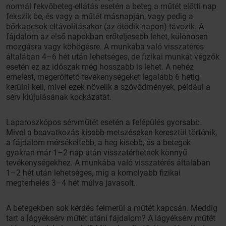
normál fekvőbeteg-ellátás esetén a beteg a műtét előtti nap
fekszik be, és vagy a műtét másnapján, vagy pedig a
bőrkapcsok eltávolításakor (az ötödik napon) távozik. A
fájdalom az első napokban erőteljesebb lehet, különösen
mozgásra vagy köhögésre. A munkába való visszatérés
általában 4–6 hét után lehetséges, de fizikai munkát végzők
esetén ez az időszak még hosszabb is lehet. A nehéz
emelést, megerőltető tevékenységeket legalább 6 hétig
kerülni kell, mivel ezek növelik a szövődmények, például a
sérv kiújulásának kockázatát.
Laparoszkópos sérvműtét esetén a felépülés gyorsabb.
Mivel a beavatkozás kisebb metszéseken keresztül történik,
a fájdalom mérsékeltebb, a heg kisebb, és a betegek
gyakran már 1–2 nap után visszatérhetnek könnyű
tevékenységekhez. A munkába való visszatérés általában
1–2 hét után lehetséges, míg a komolyabb fizikai
megterhelés 3–4 hét múlva javasolt.
A betegekben sok kérdés felmerül a műtét kapcsán. Meddig
tart a lágyéksérv műtét utáni fájdalom? A lágyéksérv műtét