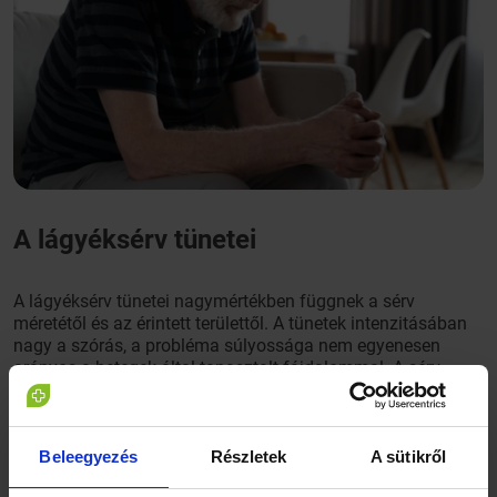
A lágyéksérv tünetei
A lágyéksérv tünetei nagymértékben függnek a sérv
méretétől és az érintett területtől. A tünetek intenzitásában
nagy a szórás, a probléma súlyossága nem egyenesen
arányos a betegek által tapasztalt fájdalommal. A sérv
tünetei leggyakrabban az alábbi módokon jelentkeznek:
Jellemző a lágyéki részen megjelenő dudor. Ez a
Beleegyezés
Részletek
A sütikről
kitüremkedés rugalmas, és fekvő helyzetben gyakran
kisebbé válik vagy el is tűnik, ezzel együtt a sérvkapu a