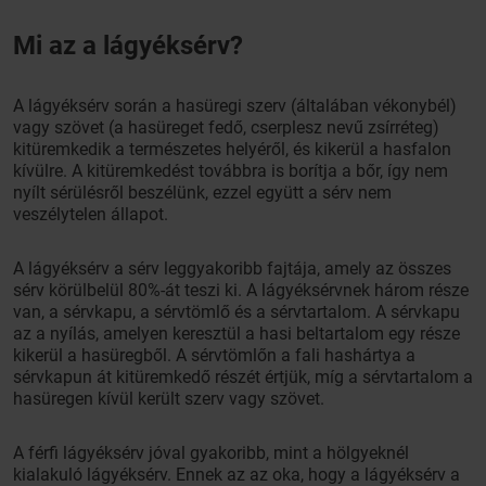
Mi az a lágyéksérv?
A lágyéksérv során a hasüregi szerv (általában vékonybél)
vagy szövet (a hasüreget fedő, cserplesz nevű zsírréteg)
kitüremkedik a természetes helyéről, és kikerül a hasfalon
kívülre. A kitüremkedést továbbra is borítja a bőr, így nem
nyílt sérülésről beszélünk, ezzel együtt a sérv nem
veszélytelen állapot.
A lágyéksérv a sérv leggyakoribb fajtája, amely az összes
sérv körülbelül 80%-át teszi ki. A lágyéksérvnek három része
van, a sérvkapu, a sérvtömlő és a sérvtartalom. A sérvkapu
az a nyílás, amelyen keresztül a hasi beltartalom egy része
kikerül a hasüregből. A sérvtömlőn a fali hashártya a
sérvkapun át kitüremkedő részét értjük, míg a sérvtartalom a
hasüregen kívül került szerv vagy szövet.
A férfi lágyéksérv jóval gyakoribb, mint a hölgyeknél
kialakuló lágyéksérv. Ennek az az oka, hogy a lágyéksérv a