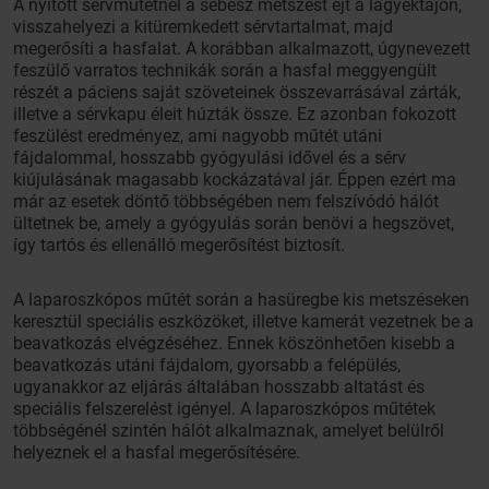
A nyitott sérvműtétnél a sebész metszést ejt a lágyéktájon,
visszahelyezi a kitüremkedett sérvtartalmat, majd
megerősíti a hasfalat. A korábban alkalmazott, úgynevezett
feszülő varratos technikák során a hasfal meggyengült
részét a páciens saját szöveteinek összevarrásával zárták,
illetve a sérvkapu éleit húzták össze. Ez azonban fokozott
feszülést eredményez, ami nagyobb műtét utáni
fájdalommal, hosszabb gyógyulási idővel és a sérv
kiújulásának magasabb kockázatával jár. Éppen ezért ma
már az esetek döntő többségében nem felszívódó hálót
ültetnek be, amely a gyógyulás során benövi a hegszövet,
így tartós és ellenálló megerősítést biztosít.
A laparoszkópos műtét során a hasüregbe kis metszéseken
keresztül speciális eszközöket, illetve kamerát vezetnek be a
beavatkozás elvégzéséhez. Ennek köszönhetően kisebb a
beavatkozás utáni fájdalom, gyorsabb a felépülés,
ugyanakkor az eljárás általában hosszabb altatást és
speciális felszerelést igényel. A laparoszkópos műtétek
többségénél szintén hálót alkalmaznak, amelyet belülről
helyeznek el a hasfal megerősítésére.