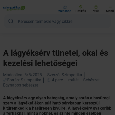
Webshop
Patikák
Kosár
Menü
A lágyéksérv tünetei, okai és
kezelési lehetőségei
Módosítva: 5/5/2025
Szerző: Szimpatika
Forrás: Szimpatika
4 perc
műtét
Sebészet
Egynapos sebészet
A lágyéksérv egy olyan betegség, amely során a hasüregi
szerv a lágyéktájékon található sérvkapun keresztül
kitüremkedik a hasüregen kívülre. A lágyéksérv gyakoribb
a férfiaknál, mint a nőknél, és szinte minden esetben