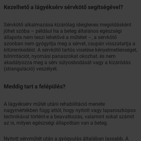
Kezelhető a lágyéksérv sérvkötő segítségével?
Sérvkötő alkalmazása kizárólag ideiglenes megoldásként
jöhet szóba – például ha a beteg általános egészségi
állapota nem teszi lehetővé a műtétet –, a sérvkötő
azonban nem gyógyítja meg a sérvet, csupán visszatartja a
kitüremkedést. A sérvkötő tartós viselése kényelmetlenséget,
bőrirritációt, nyomási panaszokat okozhat, és nem
akadályozza meg a sérv súlyosbodását vagy a kizáródás
(stranguláció) veszélyét.
Meddig tart a felépülés?
A lágyéksérv műtét utáni rehabilitáció menete
nagymértékben függ attól, hogy nyitott vagy laparoszkópos
technikával történt-e a beavatkozás, valamint sokat számít
az is, milyen egészségi állapotban van a beteg.
Nyitott sérvműtét után a gyógyulás általában lassabb. A