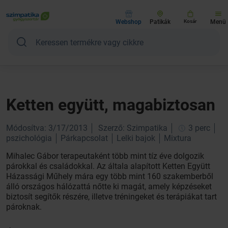
Webshop
Patikák
Kosár
Menü
Ketten együtt, magabiztosan
Módosítva: 3/17/2013
Szerző: Szimpatika
3 perc
pszichológia
Párkapcsolat
Lelki bajok
Mixtura
Mihalec Gábor terapeutaként több mint tíz éve dolgozik
párokkal és családokkal. Az általa alapított Ketten Együtt
Házassági Műhely mára egy több mint 160 szakemberből
álló országos hálózattá nőtte ki magát, amely képzéseket
biztosít segítők részére, illetve tréningeket és terápiákat tart
pároknak.