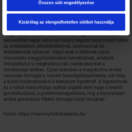
Összes süti engedélyezése
figyelme befelé, önmagára irányul, míg a magabiztosé
kifelé. A befelé irányuló figyelem azt kérdezteti velünk: 'Mit
gondolhat a másik ember rólam? Vajon meglátszik rajtam
Kizárólag az elengedhetetlen sütiket használja
az izgatottságom? Szégyent fogok vallani?' Természetes,
hogy ezek a kérdések számos félelem kialakulását vonják
maguk után: valami rosszat teszek vagy mondok; mások
kedvezőtlen képet alkotnak rólam; negatív benyomást keltek
az emberekben; jelentéktelennek, unalmasnak és
értéktelennek tartanak. Végül ezek a félelmek olyan
irracionális meggyőződésekké formálódnak, amelyek
öntudatlanul is meghatározzák cselekvésünket a
mindennapi életben. Ezzel szemben a magabiztos ember
nemcsak önmagára, hanem beszélgetőpartnerére, sőt még
a külső körülményekre is kiterjeszti figyelmét. A figyelemnek
ez a külső irányultsága sokkal tágabb teret hagy a kreatív
gondolkodásra, a problémamegoldásra, míg a bizonytalan
ember gondolatai főként önmaga körül forognak.”
forrás. https://www.nyitottakademia.hu