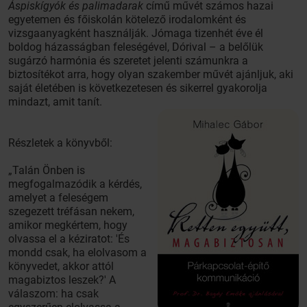
Áspiskígyók és palimadarak
című művét számos hazai
egyetemen és főiskolán kötelező irodalomként és
vizsgaanyagként használják. Jómaga tizenhét éve él
boldog házasságban feleségével, Dórival – a belőlük
sugárzó harmónia és szeretet jelenti számunkra a
biztosítékot arra, hogy olyan szakember művét ajánljuk, aki
saját életében is következetesen és sikerrel gyakorolja
mindazt, amit tanít.
Részletek a könyvből:
„Talán Önben is
megfogalmazódik a kérdés,
amelyet a feleségem
szegezett tréfásan nekem,
amikor megkértem, hogy
olvassa el a kéziratot: 'És
mondd csak, ha elolvasom a
könyvedet, akkor attól
magabiztos leszek?' A
válaszom: ha csak