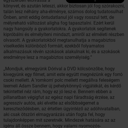
egyszerűen elolvassa a
könyvet, és azután leteszi, akkor biztosan jól fog szórakozni,
talán lesz néhány aha-élménye, számos dolog tudatosulhat
Önben, amit eddig öntudatlanul jól vagy rosszul tett, de
mélyreható változást aligha fog tapasztalni. Ezért kerül
nagy hangsúly a gyakorlatokra. A gyakorlatok segítenek
kipróbálni és elmélyíteni mindazt, amiről az elméleti részben
olvasott. A gyakorlatokból megtanulhatja a magabiztos
viselkedés különböző formáit, ezekből folyamatos
alkalmazásuk révén szokások alakulnak ki, és a szokások
eredménye lesz a magabiztos személyiség.”
„Mondjuk, elmegyünk Dórival a DVD kölcsönzőbe, hogy
kivegyünk egy filmet, amit este együtt megnézünk egy forró
csoki mellett. A 'romkom' polc mellett megállva feleségem
leemeli Adam Sandler új pehelykönnyű vígjátékát, és kérdő
tekintettel néz rám, hogy ez jó lesz-e. Bennem ebben a
pillanatban végigfut az egész napi fáradtság érzése, az
agresszív autós, aki elvette az elsőbbségemet a
kereszteződésben, az értetlen ügyintéző az adóhivatalban,
aki csak ötszöri elmagyarázás után fogta fel, hogy
tulajdonképpen mit szeretnék. Mindezek hatására az az
igény áll össze bennem, hogy valami nyomozós-