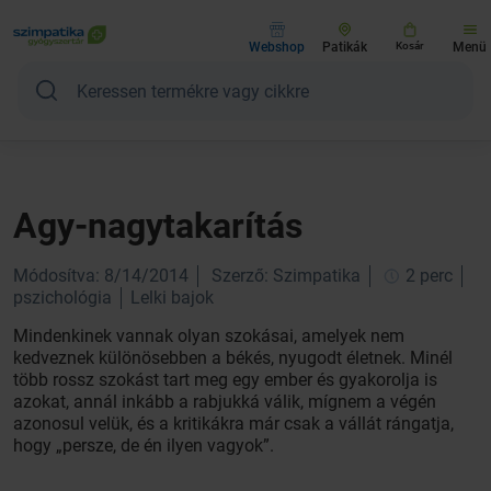
Webshop
Patikák
Kosár
Menü
Agy-nagytakarítás
Módosítva: 8/14/2014
Szerző: Szimpatika
2 perc
pszichológia
Lelki bajok
Mindenkinek vannak olyan szokásai, amelyek nem
kedveznek különösebben a békés, nyugodt életnek. Minél
több rossz szokást tart meg egy ember és gyakorolja is
azokat, annál inkább a rabjukká válik, mígnem a végén
azonosul velük, és a kritikákra már csak a vállát rángatja,
hogy „persze, de én ilyen vagyok”.