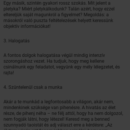
Egy másik, szintén gyakori rossz szokás. Mit jelent a
pletyka? Miért pletykálkodunk? Talán azért, hogy ezzel
eltereljük saját magunkról a figyelmet? Megoldás: a
másokról való puszta feltételezések helyett keressünk
objektív információkat!
3. Halogatás
A fontos dolgok halogatása végül mindig intenzív
szorongáshoz vezet. Ha tudjuk, hogy meg kellene
csinálnunk egy feladatot, vegyünk egy mély lélegzetet, és
rajta!
4. Szüntelenül csak a munka
Akár a te munkád a legfontosabb a világon, akár nem,
mindenkinek szüksége van pihenésre. A hivatás az élet
része, de pihenj néha – ne félj attól, hogy ha nem dolgozol,
nem fogják látni, hogy létezel! Keresd meg a benned
szunnyadó taoistát és adj választ erre a kérdésre: „Az