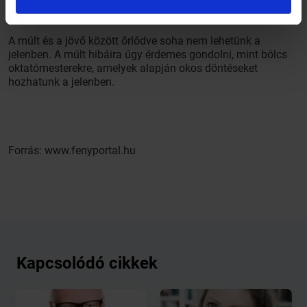
8. Rágódni a múlton, aggódni a jövőn
A múlt és a jövő között őrlődve soha nem lehetünk a
jelenben. A múlt hibáira úgy érdemes gondolni, mint bölcs
oktatómesterekre, amelyek alapján okos döntéseket
hozhatunk a jelenben.
Forrás: www.fenyportal.hu
Kapcsolódó cikkek