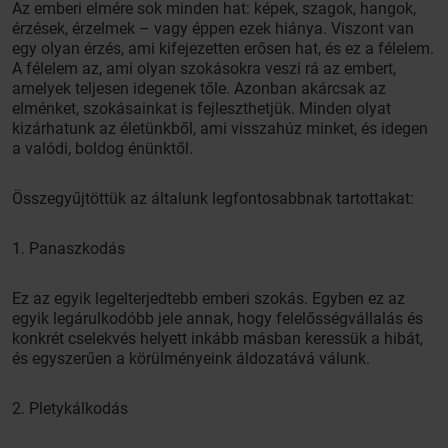
Az emberi elmére sok minden hat: képek, szagok, hangok,
érzések, érzelmek – vagy éppen ezek hiánya. Viszont van
egy olyan érzés, ami kifejezetten erősen hat, és ez a félelem.
A félelem az, ami olyan szokásokra veszi rá az embert,
amelyek teljesen idegenek tőle. Azonban akárcsak az
elménket, szokásainkat is fejleszthetjük. Minden olyat
kizárhatunk az életünkből, ami visszahúz minket, és idegen
a valódi, boldog énünktől.
Összegyűjtöttük az általunk legfontosabbnak tartottakat:
1. Panaszkodás
Ez az egyik legelterjedtebb emberi szokás. Egyben ez az
egyik legárulkodóbb jele annak, hogy felelősségvállalás és
konkrét cselekvés helyett inkább másban keressük a hibát,
és egyszerűen a körülményeink áldozatává válunk.
2. Pletykálkodás