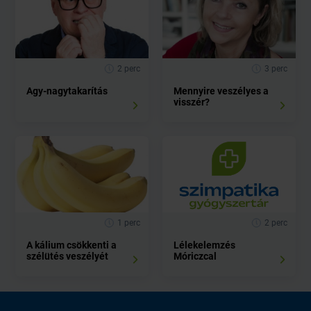
2 perc
3 perc
Agy-nagytakarítás
Mennyire veszélyes a
visszér?
1 perc
2 perc
A kálium csökkenti a
Lélekelemzés
szélütés veszélyét
Móriczcal