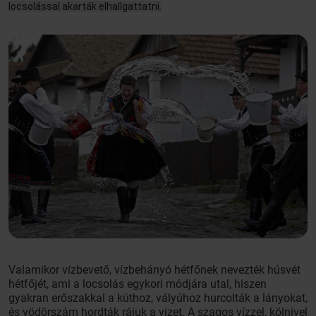
locsolással akarták elhallgattatni.
Valamikor vízbevető, vízbehányó hétfőnek nevezték húsvét
hétfőjét, ami a locsolás egykori módjára utal, hiszen
gyakran erőszakkal a kúthoz, vályúhoz hurcolták a lányokat,
és vödörszám hordták rájuk a vizet. A szagos vízzel, kölnivel