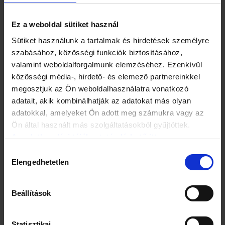
sibának nevezett korbáccsal vesszőznek. Ezekben a
falvakban ma már többnyire locsolnak is a korbácsolás
Ez a weboldal sütiket használ
után. Magyarul és szlovákul is mondják a rigmust
Tordason:
Sütiket használunk a tartalmak és hirdetések személyre
szabásához, közösségi funkciók biztosításához,
Keléses ne légy
valamint weboldalforgalmunk elemzéséhez. Ezenkívül
Bolhásos ne légy
közösségi média-, hirdető- és elemező partnereinkkel
Esztendőre még frissebb légy!
megosztjuk az Ön weboldalhasználatra vonatkozó
adatait, akik kombinálhatják az adatokat más olyan
A locsolókat bent a házban terített asztal várta, sütemények,
adatokkal, amelyeket Ön adott meg számukra vagy az
bor, pálinka. Egy-egy háznál röviden időztek, mert végig
Ön által használt más szolgáltatásokból gyűjtöttek.
kellett járniuk a falut és minden leányt megkellett öntözniük.
Az adatkezelési tájékoztató elérhető itt.
Hozzájárulás
Elengedhetetlen
kiválasztása
Beállítások
Statisztikai