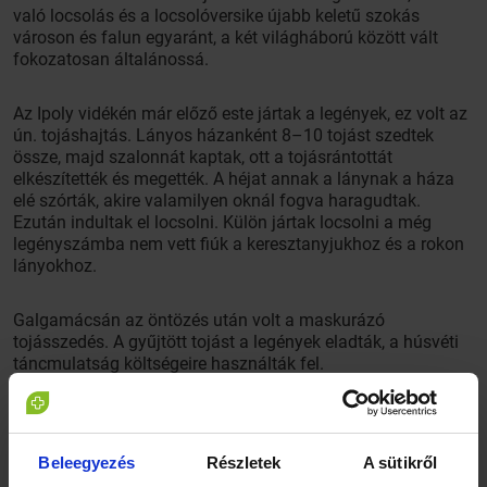
való locsolás és a locsolóversike újabb keletű szokás
városon és falun egyaránt, a két világháború között vált
fokozatosan általánossá.
Az Ipoly vidékén már előző este jártak a legények, ez volt az
ún. tojáshajtás. Lányos házanként 8–10 tojást szedtek
össze, majd szalonnát kaptak, ott a tojásrántottát
elkészítették és megették. A héjat annak a lánynak a háza
elé szórták, akire valamilyen oknál fogva haragudtak.
Ezután indultak el locsolni. Külön jártak locsolni a még
legényszámba nem vett fiúk a keresztanyjukhoz és a rokon
lányokhoz.
Galgamácsán az öntözés után volt a maskurázó
tojásszedés. A gyűjtött tojást a legények eladták, a húsvéti
táncmulatság költségeire használták fel.
Egyes településeken nem volt jellemző a locsolkodás. A
locsolással egyenértékű vesszőzés volt néhol szokásban.
Az Észak-Dunántúl szlovák telepítésű falvaiban ma is élő
Beleegyezés
Részletek
A sütikről
népszokás. 4–6–8 vagy 9 fűzfavesszőszálból készült,