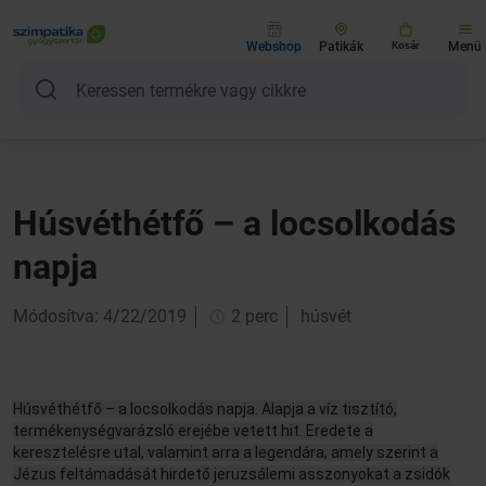
Webshop
Patikák
Kosár
Menü
Húsvéthétfő – a locsolkodás
napja
Módosítva: 4/22/2019
2 perc
húsvét
Húsvéthétfő – a locsolkodás napja. Alapja a víz tisztító,
termékenységvarázsló erejébe vetett hit. Eredete a
keresztelésre utal, valamint arra a legendára, amely szerint a
Jézus feltámadását hirdető jeruzsálemi asszonyokat a zsidók