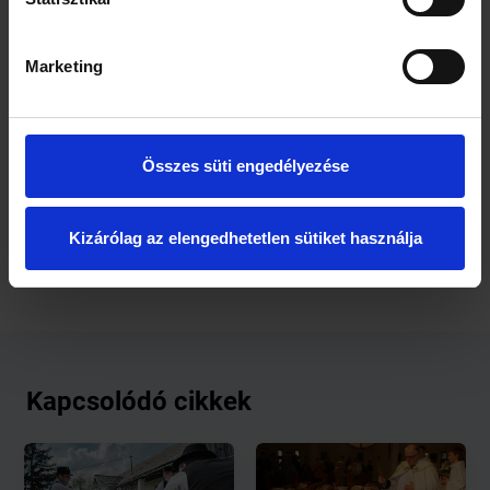
Marketing
Mind a locsolás, mind pedig a vesszőzés jutalma
országszerte az étellel-itallal kínáláson felül a piros vagy
hímes tojás. A tojás ősi termékenységszimbólum, a
keresztény egyházi szimbolikában pedig a feltámadás
Összes süti engedélyezése
jelképe és a 12. század óta szentelmény. A húsvéti tojások
festésére a kémiai festékek elterjedése előtt természetes
anyagokat használtak.
Kizárólag az elengedhetetlen sütiket használja
Kapcsolódó cikkek