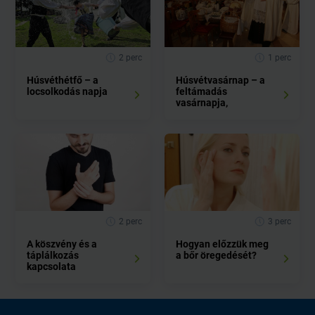
2 perc
1 perc
Húsvéthétfő – a
Húsvétvasárnap – a
locsolkodás napja
feltámadás
vasárnapja,
2 perc
3 perc
A köszvény és a
Hogyan előzzük meg
táplálkozás
a bőr öregedését?
kapcsolata