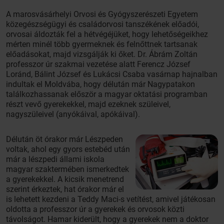
A marosvásárhelyi Orvosi és Gyógyszerészeti Egyetem
közegészségügyi és családorvosi tanszékének előadói,
orvosai áldozták fel a hétvégéjüket, hogy lehetőségeikhez
mérten minél több gyermeknek és felnőttnek tartsanak
előadásokat, majd vizsgálják ki őket. Dr. Ábrám Zoltán
professzor úr szakmai vezetése alatt Ferencz József
Loránd, Bálint József és Lukácsi Csaba vasárnap hajnalban
indultak el Moldvába, hogy délután már Nagypatakon
találkozhassanak először a magyar oktatási programban
részt vevő gyerekekkel, majd ezeknek szüleivel,
nagyszüleivel (anyókáival, apókáival).
Délután öt órakor már Lészpeden
voltak, ahol egy gyors estebéd után
már a lészpedi állami iskola
magyar szaktermében ismerkedtek
a gyerekekkel. A kicsik menetrend
szerint érkeztek, hat órakor már el
is lehetett kezdeni a Teddy Maci-s vetítést, amivel játékosan
oldotta a professzor úr a gyerekek és orvosok közti
távolságot. Hamar kiderült, hogy a gyerekek nem a doktor