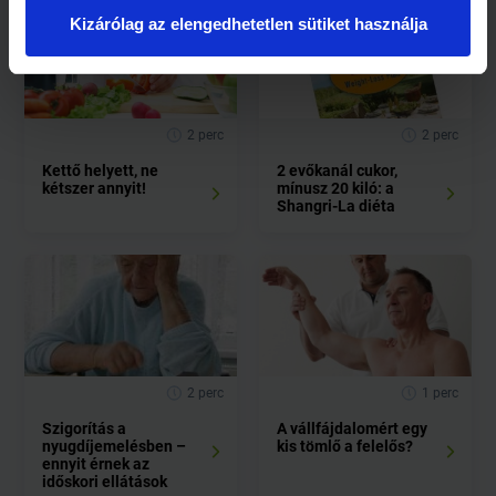
Kizárólag az elengedhetetlen sütiket használja
2 perc
2 perc
Kettő helyett, ne
2 evőkanál cukor,
kétszer annyit!
mínusz 20 kiló: a
Shangri-La diéta
2 perc
1 perc
Szigorítás a
A vállfájdalomért egy
nyugdíjemelésben –
kis tömlő a felelős?
ennyit érnek az
időskori ellátások