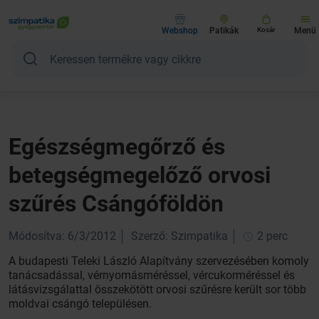
Webshop
Patikák
Kosár
Menü
Egészségmegőrző és
betegségmegelőző orvosi
szűrés Csángóföldön
Módosítva: 6/3/2012
Szerző: Szimpatika
2 perc
A budapesti Teleki László Alapítvány szervezésében komoly
tanácsadással, vérnyomásméréssel, vércukorméréssel és
látásvizsgálattal összekötött orvosi szűrésre került sor több
moldvai csángó településen.