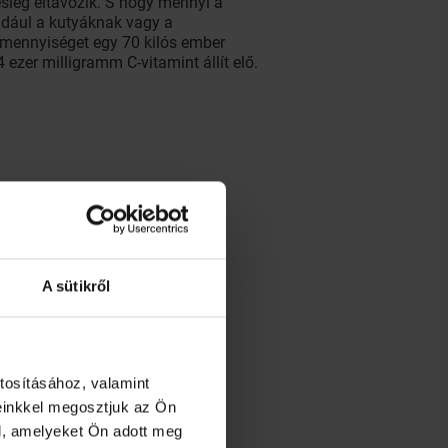
esleg eltávozik. S hogy mennyi a
ldául a kutyáknak vagy a
a mennyiséget egy 70 kilós ember
ezer milligramm C-vitamint állít elő.
A sütikről
amin- és ásványianyag-beviteli
tosításához, valamint
einkkel megosztjuk az Ön
l, amelyeket Ön adott meg