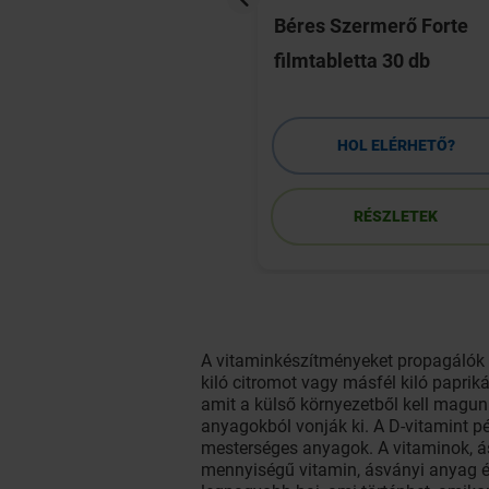
io Extra
Béres Szermerő Forte
tabletta 20 db
filmtabletta 30 db
HOL ELÉRHETŐ?
HOL ELÉRHETŐ?
RÉSZLETEK
RÉSZLETEK
A vitaminkészítményeket propagálók 
kiló citromot vagy másfél kiló paprik
amit a külső környezetből kell magun
anyagokból vonják ki. A D-vitamint pé
mesterséges anyagok. A vitaminok, á
mennyiségű vitamin, ásványi anyag é