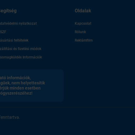
egítség
Oldalak
datvédelmi nyilatkozat
Kapcsolat
SZF
Rólunk
ásárlási feltételek
Reklámfilm
zállítási és fizetési módok
somagküldés Információk
ató információk,
egűek, nem helyettesítik
érjük minden esetben
gyógyszerészéhez!
enntartva.