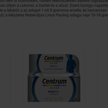
mint nem is vitaminként, hanem élelmiszerként kellene fogyaszta
ban álljon a cukorral, a liszttel és a sóval. Szent-Györgyi napon
le a lábáról, s az adagot 1-ről 8 grammra emelte, és hamarosan 
t, a kétszeres Nobel-díjas Linus Pauling adagja napi 10-18 gra