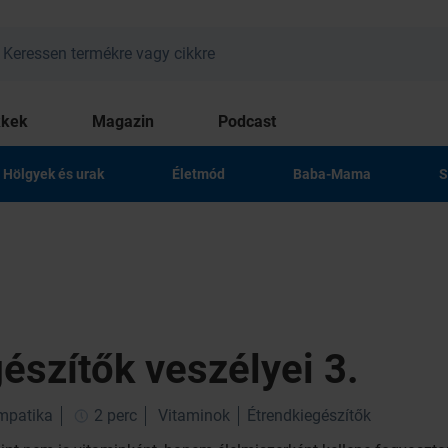
kkek
Magazin
Podcast
Hölgyek és urak
Életmód
Baba-Mama
S
észítők veszélyei 3.
impatika
2 perc
Vitaminok
Étrendkiegészítők