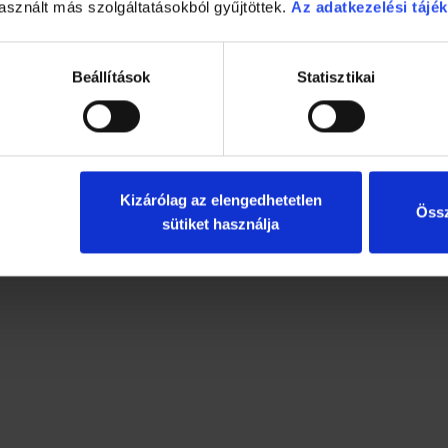
asznált más szolgáltatásokból gyűjtöttek.
Az adatkezelési tájék
Beállítások
Statisztikai
Kizárólag az elengedhetetlen
Össz
sütiket használja