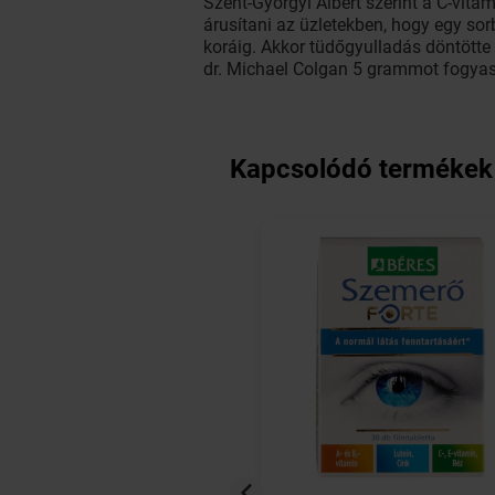
Szent-Györgyi Albert szerint a C-vita
árusítani az üzletekben, hogy egy sor
koráig. Akkor tüdőgyulladás döntötte 
dr. Michael Colgan 5 grammot fogyasz
Kapcsolódó termékek