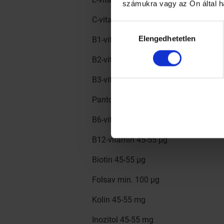
számukra vagy az Ön által h
C-vitamin min. 1000 mg
Hozzájárulás
Elengedhetetlen
kiválasztása
B1-vitamin 250-300 mg
B2-vitamin 45-55 mg
B3-vitamin 45-55 mg
Pantoténsav 45-55 mg
B6-vitamin 45-55 mg
B12-vitamin 45-55 μg
Biotin 45-55 μg
Folsav min. 100 μg
Kolin 45-55 mg
Inozitol 45-55 mg