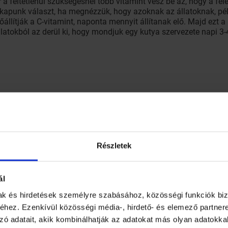
 a feltétlenül szükségesnél több vitamint vesz be az, hogy a fel
 kapunk választ, ha megnézzük, hogy azoknak az állatoknak, pé
állítják a C-vitamint, naponta mennyit állítanak elő. Majd ezt 
latokból az derül ki, hogy mondjuk egy kutya szervezete napi 3-4 
Részletek
agyar vitaminforgalmazó által ajánlott legalacsonyabb napi vit
ál
mak és hirdetések személyre szabásához, közösségi funkciók biz
hez. Ezenkívül közösségi média-, hirdető- és elemező partner
zó adatait, akik kombinálhatják az adatokat más olyan adatokka