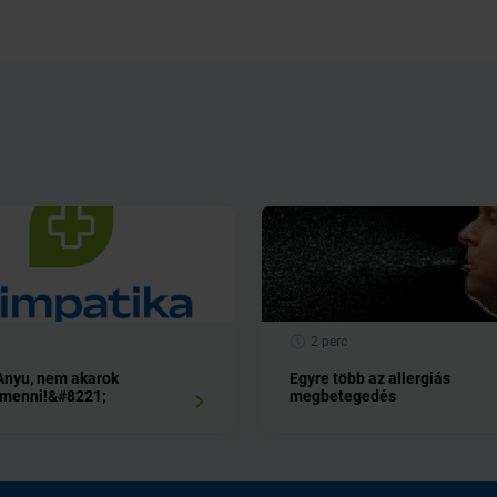
2 perc
nyu, nem akarok
Egyre több az allergiás
 menni!&#8221;
megbetegedés