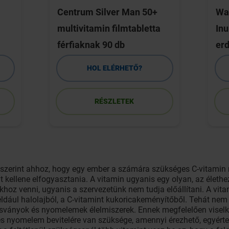
Centrum Silver Man 50+
Wa
multivitamin filmtabletta
Inu
férfiaknak 90 db
erd
HOL ELÉRHETŐ?
RÉSZLETEK
szerint ahhoz, hogy egy ember a számára szükséges C-vitamin 
át kellene elfogyasztania. A vitamin ugyanis egy olyan, az életh
khoz venni, ugyanis a szervezetünk nem tudja előállítani. A vi
ldául halolajból, a C-vitamint kukoricakeményítőből. Tehát nem ke
sványok és nyomelemek élelmiszerek. Ennek megfelelően visel
s nyomelem bevitelére van szüksége, amennyi érezhető, egyért