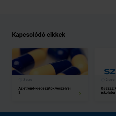
Kapcsolódó cikkek
2 perc
2 perc
Az étrend-kiegészítők veszélyei
&#8222;A
3.
iskolába