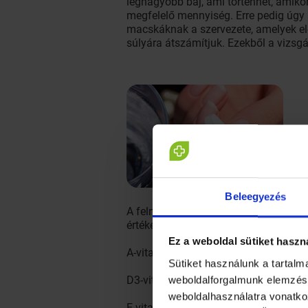
legnagyobb baj, ami történhet, amikor
megfelelő mennyiség. Erre pedig úgy
macskáknak a szervezete, amelyek elő
súlyára átszámítjuk. Ezekből a vizsgá
Beleegyezés
A felnőttek számára a legismertebb m
értékek
Ez a weboldal sütiket haszn
A-vitamin 4500-5500 NE
Sütiket használunk a tartal
weboldalforgalmunk elemzésé
D3-vitamin min. 400 NE
weboldalhasználatra vonatko
E-vitamin min. 400 NE