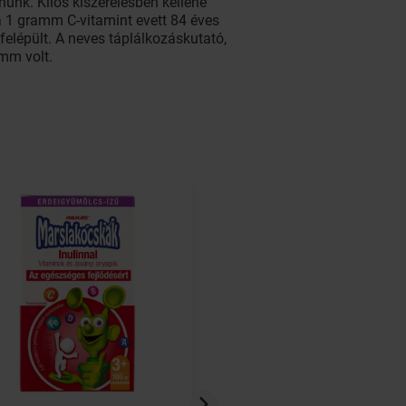
nunk. Kilós kiszerelésben kellene
ta 1 gramm C-vitamint evett 84 éves
felépült. A neves táplálkozáskutató,
mm volt.