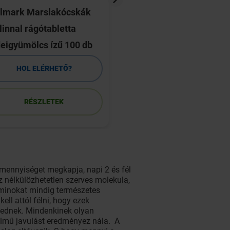
lmark Marslakócskák
DR.CHEN Ginseng R
linnal rágótabletta
Jelly 10x10ml
eigyümölcs ízű 100 db
HOL ELÉRHETŐ?
HOL ELÉRHETŐ
RÉSZLETEK
RÉSZLETEK
mennyiséget megkapja, napi 2 és fél
ez nélkülözhetetlen szerves molekula,
taminokat mindig természetes
ll attól félni, hogy ezek
kednek. Mindenkinek olyan
elmű javulást eredményez nála. A