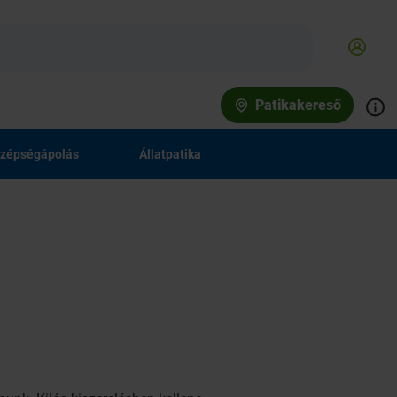
Patikakereső
zépségápolás
Állatpatika