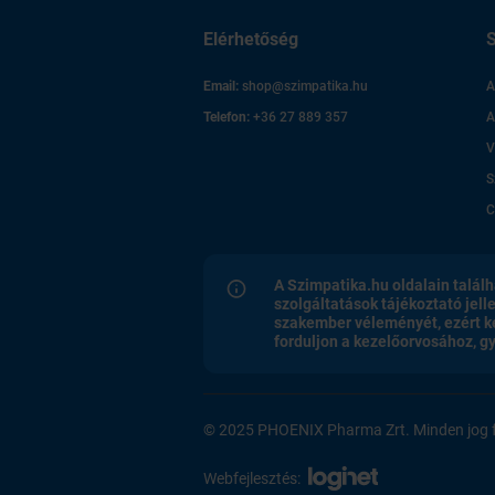
Elérhetőség
S
Email:
shop@szimpatika.hu
A
Telefon:
+36 27 889 357
A
V
S
C
A Szimpatika.hu oldalain találh
szolgáltatások tájékoztató jell
szakember véleményét, ezért k
forduljon a kezelőorvosához, 
© 2025 PHOENIX Pharma Zrt. Minden jog f
Webfejlesztés: