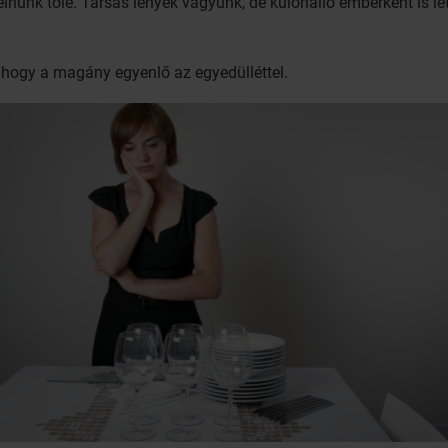
nünk tőle. Társas lények vagyunk, de különálló emberként is lé
 hogy a magány egyenlő az egyedülléttel.