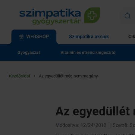
WEBSHOP
Szimpatika akciók
Ci
Gyógyászat
Vitamin és étrend kiegészítő
Kezdőoldal
Az egyedüllét még nem magány
Az egyedüllé
Módosítva: 12/24/2013
Szerző: S