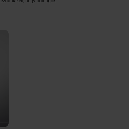
teznünk kell, hogy boldogok