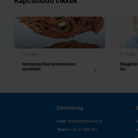
Kapcsolódó cikkek
1 perc
2 perc
Hormonpótlás természetes
Diagnózi
szerekkel
láz
Elérhetőség
S
Email:
shop@szimpatika.hu
A
Telefon:
+36 27 889 357
A