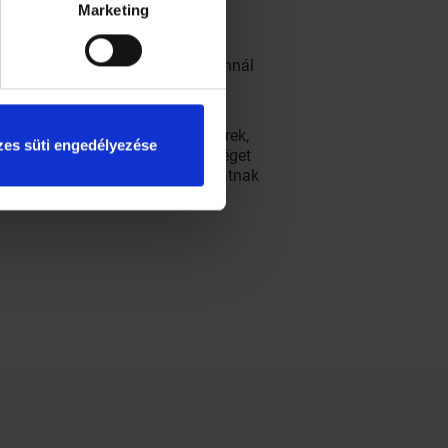
Marketing
badidőt. Minél idősebb valaki, annál
almi elfoglaltságba kezd bele.
ezetten kreatív, produktív emberek,
es süti engedélyezése
ett idősek számára nagy lehetőséget
lis világban is egymásra találhatnak
s kapcsolatokká alakulnak.