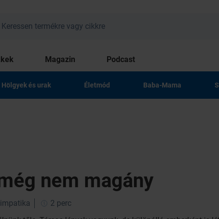
kkek
Magazin
Podcast
Hölgyek és urak
Életmód
Baba-Mama
S
t még nem magány
zimpatika
2 perc