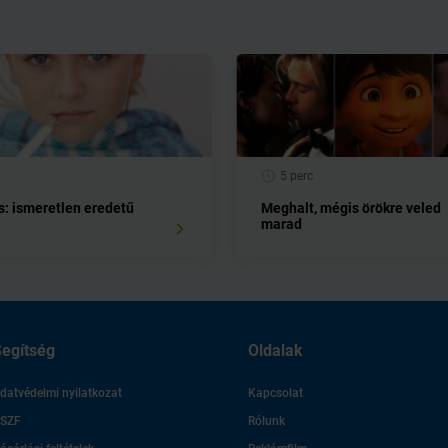
5 perc
s: ismeretlen eredetű
Meghalt, mégis örökre veled
marad
egítség
Oldalak
datvédelmi nyilatkozat
Kapcsolat
SZF
Rólunk