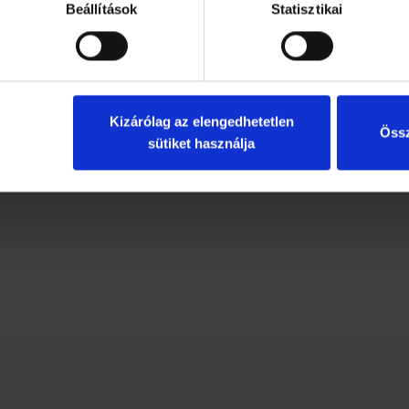
Beállítások
Statisztikai
nt a nőket.
bbit választani és így kitölteni a sokszor teherként kapott sza
alamilyen új, kikapcsolódásra alkalmas szabadidős vagy társad
Kizárólag az elengedhetetlen
kony hatása is: a tudományos megfigyelések szerint vannak kifej
Össz
yot és értékeset alkotni. Az öregkori magány által veszélyeztet
sütiket használja
apság egyre nagyobb népszerűségnek örvendő internet. A virtuá
smeretségek pedig elmélyedhetnek – sőt, igen gyakran személye