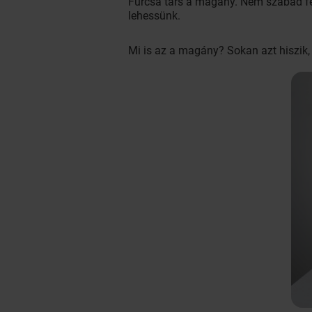
Furcsa társ a magány. Nem szabad fél
lehessünk.
Mi is az a magány? Sokan azt hiszik,