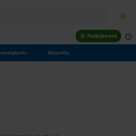
Patikakereső
zépségápolás
Állatpatika