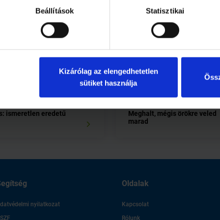
Beállítások
Statisztikai
Kizárólag az elengedhetetlen
Össz
sütiket használja
5 perc
s: ismeretlen eredetű
Meghalt, mégis örökre veled
marad
egítség
Oldalak
datvédelmi nyilatkozat
Kapcsolat
SZF
Rólunk