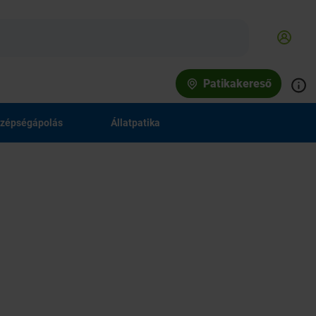
Patikakereső
zépségápolás
Állatpatika