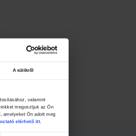
.
tesei:
A sütikről
tosításához, valamint
einkkel megosztjuk az Ön
l, amelyeket Ön adott meg
oztató elérhető itt.