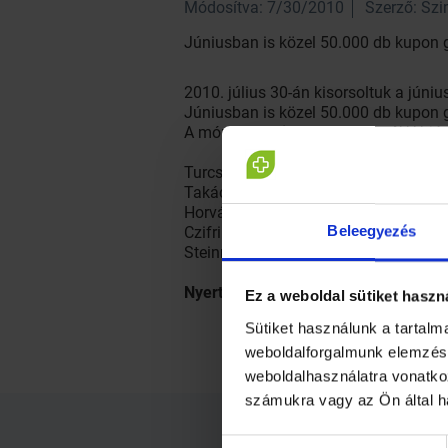
Módosítva: 7/30/2010
Szerző: Sz
Júniusban is közel 50.000 db kupon g
2010. július 30-án kisorsoltuk a júniu
Júniusban is közel 50.000 db kupon g
A móri
Hétkúti Wellness Hotel****
jóv
Turcsik Mónika - Budapest - Bazsali
Takács Kristóf - Gyál - Helikon Gyógys
Horváth Lajosné - Nádudvar - Fekete
Beleegyezés
Czifrik Antal - Győrszentiván - Kristá
Steinmacher Lászlóné - Balatonfüred 
Nyerteseinknek szívből gratulálunk!
Ez a weboldal sütiket haszn
Sütiket használunk a tartal
weboldalforgalmunk elemzésé
weboldalhasználatra vonatko
számukra vagy az Ön által h
Hozzájárulás