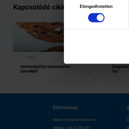
Kapcsolódó cikkek
Elengedhetetlen
kiválasztása
1 perc
2 perc
Hormonpótlás természetes
Diagnózi
szerekkel
láz
Elérhetőség
S
Email:
shop@szimpatika.hu
A
Telefon:
+36 27 889 357
A