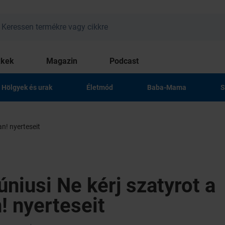
kkek
Magazin
Podcast
Hölgyek és urak
Életmód
Baba-Mama
S
an! nyerteseit
úniusi Ne kérj szatyrot a
! nyerteseit