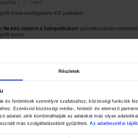
impatika
1 perc
yűlt össze országszerte 420 patikából.
si
Ne kérj szatyrot a Szimpatikában!
ajándéksorsolás nyerteseit
yűlt össze.
oltából 5 db 2 fő részére szóló 2 éjszakás ajándékutalvány nyer
kom Gyógyszertár - Budapest
zertár - Keszthely
 Sas Gyógyszertár - Nádudvar
Részletek
ly Gyógyszertár - Győrszentiván
- Marina Patika - Balatonfüred
ál
mak és hirdetések személyre szabásához, közösségi funkciók biz
hez. Ezenkívül közösségi média-, hirdető- és elemező partner
zó adatait, akik kombinálhatják az adatokat más olyan adatokka
asznált más szolgáltatásokból gyűjtöttek.
Az adatkezelési tájék