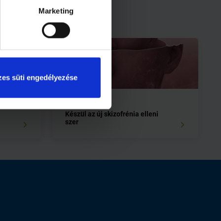
Marketing
es süti engedélyezése
1 perc
Készül az új skizofrénia elleni
szer