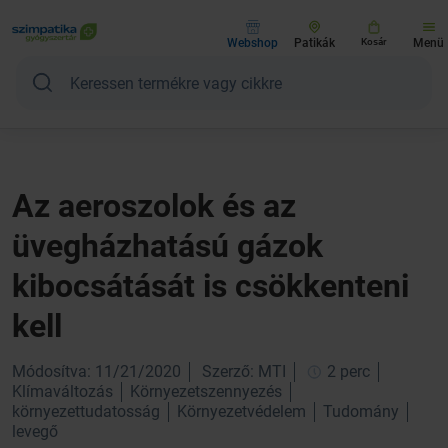
Webshop
Patikák
Kosár
Menü
Az aeroszolok és az
üvegházhatású gázok
kibocsátását is csökkenteni
kell
Módosítva: 11/21/2020
Szerző: MTI
2 perc
Klímaváltozás
Környezetszennyezés
környezettudatosság
Környezetvédelem
Tudomány
levegő