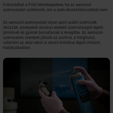
Fokozódhat a Föld felmelegedése, ha az aeroszol-
szennyezést csökkentik, ám a szén-dioxid-kibocsátást nem.
Az aeroszol-szennyezést olyan apró szálló szemcsék
okozzák, amelyeket ásványi eredetű üzemanyagot égető
járművek és gyárak bocsátanak a levegőbe. Az aeroszol-
szennyezés szerepet játszik az asztma, a hörghurut,
valamint az akár rákot is okozó krónikus légúti irritáció
kialakulásában.