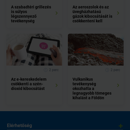
A szabadtéri grillezés
Az aeroszolok és az
is súlyos
üvegházhatású
légszennyező
gázok kibocsátását is
tevékenység
csökkenteni kell
2 perc
2 perc
Az e-kereskedelem
Vulkanikus
csökkenti a szén-
tevékenység
dioxid kibocsátást
okozhatta a
legnagyobb tömeges
kihalást a Földön
Elérhetőség