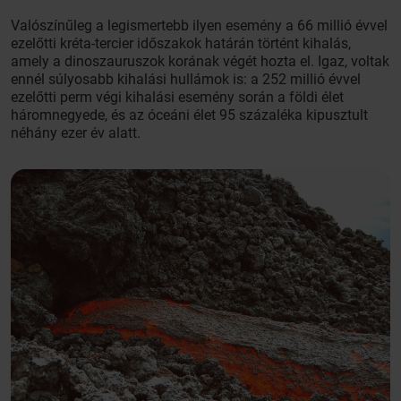
Valószínűleg a legismertebb ilyen esemény a 66 millió évvel
ezelőtti kréta-tercier időszakok határán történt kihalás,
amely a dinoszauruszok korának végét hozta el. Igaz, voltak
ennél súlyosabb kihalási hullámok is: a 252 millió évvel
ezelőtti perm végi kihalási esemény során a földi élet
háromnegyede, és az óceáni élet 95 százaléka kipusztult
néhány ezer év alatt.