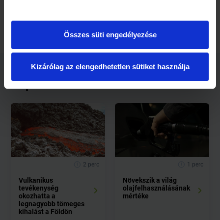
Forrás: ng.hu
Összes süti engedélyezése
Kizárólag az elengedhetetlen sütiket használja
Kapcsolódó cikkek
2 perc
1 perc
Vulkanikus
Növekszik a világ
tevékenység
olajfelhasználásának
okozhatta a
mértéke
legnagyobb tömeges
kihalást a Földön