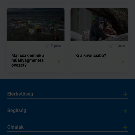
2 perc
1 perc
Már csak emlék a
Ki a kíváncsibb?
műanyagmentes
övezet?
Elérhetőség
Segítség
Oldalak