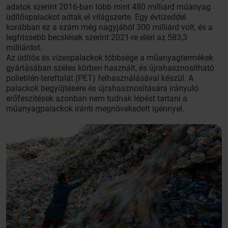
adatok szerint 2016-ban több mint 480 milliárd műanyag
üdítőspalackot adtak el világszerte. Egy évtizeddel
korábban ez a szám még nagyjából 300 milliárd volt, és a
legfrissebb becslések szerint 2021-re eléri az 583,3
milliárdot.
Az üdítős és vizespalackok többsége a műanyagtermékek
gyártásában széles körben használt, és újrahasznosítható
polietilén-tereftalát (PET) felhasználásával készül. A
palackok begyűjtésére és újrahasznosítására irányuló
erőfeszítések azonban nem tudnak lépést tartani a
műanyagpalackok iránti megnövekedett igénnyel.