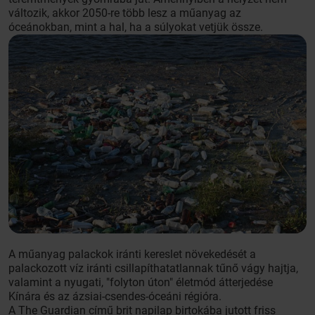
változik, akkor 2050-re több lesz a műanyag az
óceánokban, mint a hal, ha a súlyokat vetjük össze.
A műanyag palackok iránti kereslet növekedését a
palackozott víz iránti csillapíthatatlannak tűnő vágy hajtja,
valamint a nyugati, "folyton úton" életmód átterjedése
Kínára és az ázsiai-csendes-óceáni régióra.
A The Guardian című brit napilap birtokába jutott friss