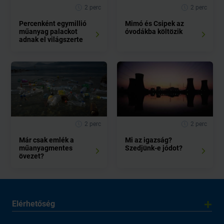
2 perc
2 perc
Percenként egymillió
Mimó és Csipek az
műanyag palackot
óvodákba költözik
adnak el világszerte
2 perc
2 perc
Már csak emlék a
Mi az igazság?
műanyagmentes
Szedjünk-e jódot?
övezet?
Elérhetőség