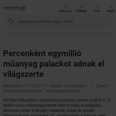
Webshop
Patikák
Kosár
Menü
Percenként egymillió
műanyag palackot adnak el
világszerte
Módosítva: 7/10/2017
Szerző: Szimpatika
2 perc
Környezetszennyezés
Környezetvédelem
Az Ellen MacArthur Alapítvány kutatása szerint évente 5-13
millió tonna műanyagszemét kerül a világ óceánjaiba,
ahonnan aztán a tengeri madarak, halak és egyéb
teremtmények gyomrába jut. Amennyiben a helyzet nem