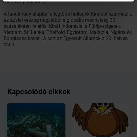
műanyag hulladékot.
A tanulmány alapján a legtöbb hulladék Kínából származik,
az ázsiai ország nagyjából a globális mennyiség 30
százalékáért felelős. Kínát Indonézia, a Fülöp-szigetek,
Vietnam, Srí Lanka, Thaiföld, Egyiptom, Malajzia, Nigéria és
Banglades követi. A sort az Egyesült Államok a 20. helyen
zárja.
Kapcsolódó cikkek