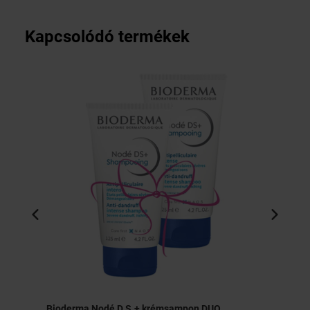
Kapcsolódó termékek
Bioderma Nodé D.S.+ krémsampon DUO