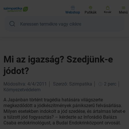
Webshop
Patikák
Kosár
Menü
Mi az igazság? Szedjünk-e
jódot?
Módosítva: 4/4/2011
Szerző: Szimpatika
2 perc
Környezetvédelem
A Japánban történt tragédia hatására világszerte
megkezdődött a jódkészítmények pánikszerű felvásárlása.
Milyen esetekben indokolt a jód szedése, és ártalmas lehet-e
a túlzott jód fogyasztás? – kérdezte az Inforádió Balázs
Csaba endokrinológust, a Budai Endokrinközpont orvosát.