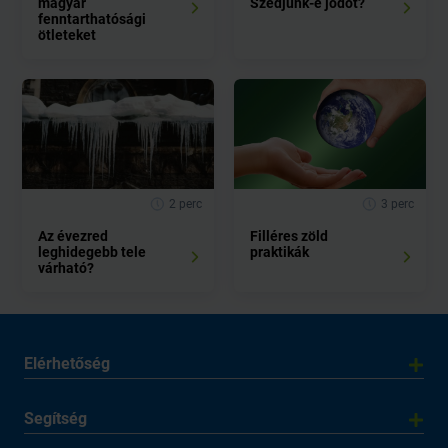
magyar
Szedjünk-e jódot?
fenntarthatósági
ötleteket
2 perc
3 perc
Az évezred
Filléres zöld
leghidegebb tele
praktikák
várható?
Elérhetőség
Segítség