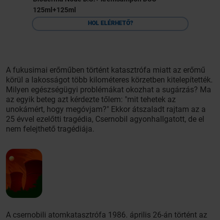
125ml+125ml
HOL ELÉRHETŐ?
A fukusimai erőműben történt katasztrófa miatt az erőmű
körül a lakosságot több kilométeres körzetben kitelepítették.
Milyen egészségügyi problémákat okozhat a sugárzás? Ma
az egyik beteg azt kérdezte tőlem: "mit tehetek az
unokámért, hogy megóvjam?" Ekkor átszaladt rajtam az a
25 évvel ezelőtti tragédia, Csernobil agyonhallgatott, de el
nem felejthető tragédiája.
A csernobili atomkatasztrófa 1986. április 26-án történt az