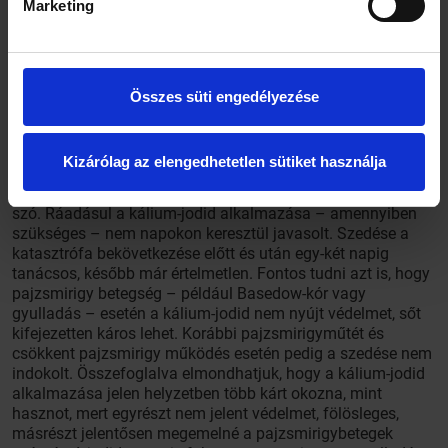
Marketing
távolság és az uralkodó szélirány miatt a Japánban
bekövetkezett katasztrófa csak nagyon kis valószínűséggel
hathat a magyarországi sugárzási viszonyokra, mégis
kiemelten ellenőrzik az ország környezeti sugárzását. A
jelenlegi helyzetben, hazánkban kiegészítő jódpótlásra
Összes süti engedélyezése
jelenleg nincs szükség, mert a kálium-jodid nem egy
általános sugárvédő anyag, önmagában a radioaktív jód
beépülését akadályozza meg. Erre csak akkor van szükség,
Kizárólag az elengedhetetlen sütiket használja
ha a környezetben a radioaktív jód mennyisége
megemelkedett, erről azonban nálunk szerencsére nincs
szó. Ráadásul a kálium-jodid alkalmazása – amennyiben
szükséges – nem napokon keresztül javasolt. Szedése a
katasztrófa bekövetkezése előtt és után egy-két napig
tanácsos, később már értelmetlen. Fontos tudni azt is, hogy
pajzsmirigy betegség – például Basedow-kór vagy
gyulladás – esetén a kálium-jodid nem nyújt védelmet, sőt
kifejezetten káros lehet. Korábbi pajzsmirigyműtét és
csökkent pajzsmirigy működés esetén pedig a szedése nem
indokolt. Összefoglalva elmondhatjuk, hogy a kálium-jodid
alkalmazása jelen helyzetben több kárt okozna, mint
hasznot, mert egyrészt nem jelent védelmet, fölösleges,
másrészt jelentősen megemelné a pajzsmirigybetegek