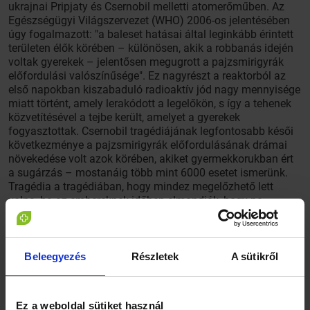
ukrajnai Pripjaty és Csernobil melletti atomerőműben. Az
Egészségügyi Világszervezet (WHO) 2006-os jelentésében
úgy fogalmazott: "a baleset hatásai által leginkább érintett
területen élők körében – különösen, akik a robbanás idején
voltak gyerekek – jelentősen megugrott a pajzsmirigyrák
előfordulási valószínűsége". Ez nagyrészt a reaktorból az
első napokban kiszabaduló radioaktív jód nagy mennyisége
miatt történt, amely lerakódott a legelőkön, s így a tehenek
közvetítésével a tejbe került, amelyet a gyerekek
fogyasztottak. Csernobil tragédiájának legfontosabb késői
következménye a pajzsmirigyrák előfordulásának drámai
növekedése volt azok körében, akiket gyermekkorukban ért
a sugárzás – mostanáig több mint 6000 esetet ismerünk.
Tragédia a tragédiában, hogy mindez megelőzhető lett
volna, ha az embereknek időben elmondják, hogy ne
igyanak a szennyezett füvet legelő tehenek tejéből, amely
nagy mennyiségű radioaktív (131-es rendszámú)
jódizotópot tartalmazott. A pajzsmirigyben felhalmozódó
131-es jódizotóp ugyanis rákot okozhat, különösen
Beleegyezés
Részletek
A sütikről
gyermekekben. Mivel ez az anyag viszonylag hamar
elbomlik, ha a környéken élők néhány hónapig nem
fogyasztottak volna helyi tejet, a kialakult megbetegedések
Ez a weboldal sütiket használ