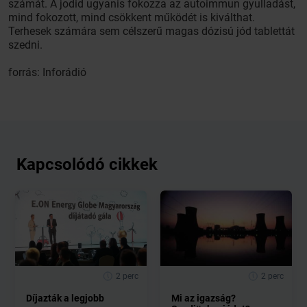
számát. A jodid ugyanis fokozza az autoimmun gyulladást,
mind fokozott, mind csökkent működét is kiválthat.
Terhesek számára sem célszerű magas dózisú jód tablettát
szedni.
forrás: Inforádió
Kapcsolódó cikkek
2 perc
2 perc
Díjazták a legjobb
Mi az igazság?