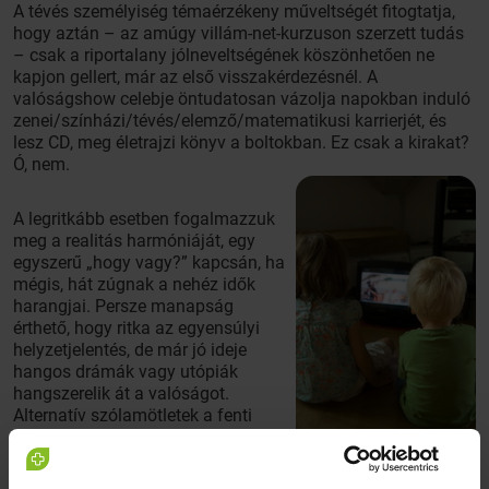
A tévés személyiség témaérzékeny műveltségét fitogtatja,
hogy aztán – az amúgy villám-net-kurzuson szerzett tudás
– csak a riportalany jólneveltségének köszönhetően ne
kapjon gellert, már az első visszakérdezésnél. A
valóságshow celebje öntudatosan vázolja napokban induló
zenei/színházi/tévés/elemző/matematikusi karrierjét, és
lesz CD, meg életrajzi könyv a boltokban. Ez csak a kirakat?
Ó, nem.
A legritkább esetben fogalmazzuk
meg a realitás harmóniáját, egy
egyszerű „hogy vagy?” kapcsán, ha
mégis, hát zúgnak a nehéz idők
harangjai. Persze manapság
érthető, hogy ritka az egyensúlyi
helyzetjelentés, de már jó ideje
hangos drámák vagy utópiák
hangszerelik át a valóságot.
Alternatív szólamötletek a fenti
szereposztáshoz: „Itt tartok most.”
„Csak fájó intézkedések tehetnek rendet!” „Elmondaná
egyszerűbben?” „Nem értek semmihez, pedig jó volna!” A