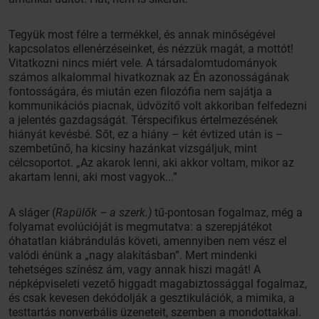
Tegyük most félre a termékkel, és annak minőségével
kapcsolatos ellenérzéseinket, és nézzük magát, a mottót!
Vitatkozni nincs miért vele. A társadalomtudományok
számos alkalommal hivatkoznak az Én azonosságának
fontosságára, és miután ezen filozófia nem sajátja a
kommunikációs piacnak, üdvözítő volt akkoriban felfedezni
a jelentés gazdagságát. Térspecifikus értelmezésének
hiányát kevésbé. Sőt, ez a hiány – két évtized után is –
szembetűnő, ha kicsiny hazánkat vizsgáljuk, mint
célcsoportot. „Az akarok lenni, aki akkor voltam, mikor az
akartam lenni, aki most vagyok...”
A sláger (
Rapülők – a szerk.)
tű-pontosan fogalmaz, még a
folyamat evolúcióját is megmutatva: a szerepjátékot
óhatatlan kiábrándulás követi, amennyiben nem vész el
valódi énünk a „nagy alakításban”. Mert mindenki
tehetséges színész ám, vagy annak hiszi magát! A
népképviseleti vezető higgadt magabiztossággal fogalmaz,
és csak kevesen dekódolják a gesztikulációk, a mimika, a
testtartás nonverbális üzeneteit, szemben a mondottakkal.