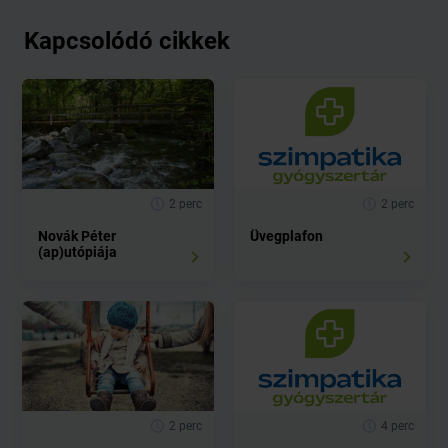
Kapcsolódó cikkek
2 perc
2 perc
Novák Péter
Üvegplafon
(ap)utópiája
2 perc
4 perc