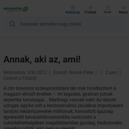
Webshop
Patikák
Kosár
Menü
Annak, aki az, ami!
Módosítva: 3/6/2012
Szerző: Novák Péter
2 perc
Üzenet a Földről
A cím bravúros szókapcsolatára tán már hivatkoztam a
magazin elmúlt éveiben – mi tagadás, gyakran jutnak
eszembe tanulságai... Merthogy vannak neki! Az idézett
szlogen egyike volt a rendszerváltás járulékos importjaként
landoló reklámüzenetek millióinak; honosított igazság
igyekezett bevásárlókosarainkba varázsolni a
cukortelítettségében megdöbbentően gazdag, tradicionális
amerikai üdítőt. Hát, nem is sikerült.