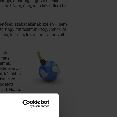
 hangja, a mindig sugárzó speaker –
masra? Nem, öreg, nem készültem fel!
lehetőség szakadékának szélén – nem
ze, hogy mit tekintünk fegyvernek, és
alaki, hát ő biztosan tudatában volt a
ának
erneten
almak,
elidézni az
at, később a
val élve,
ggatott
azt. Hiába,
ozottan emlékszik az