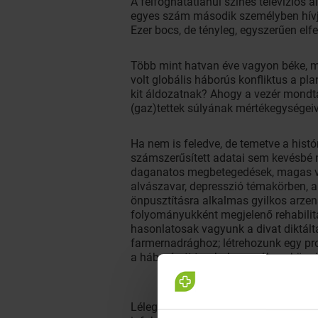
A felfoghatatlanul színes televíziós 
egyes szám második személyben hívja 
Ezer bocs, de tényleg, egyszerűen elfe
Több mint hatvan éve vagyon béke, m
volt globális háborús konfliktus a pl
kit áldozatnak? Ahogy a vezér mondta v
(gaz)tettek súlyának mértékegységeive
Ha nem is feledve, de temetve a histó
számszerűsített adatai sem kevésbé 
daganatos megbetegedések, magas vér
alvászavar, depresszió
témakörben, a
önpusztításra alkalmas gyilkos arzená
folyományukként megjelenő rehabilitá
hasonlatosak vagyunk a divat diktál
farmernadrághoz; létrehozunk egy pr
a háború ott tombol az egóban, könyö
Lélegzetvételnyi időt sem hagyunk m