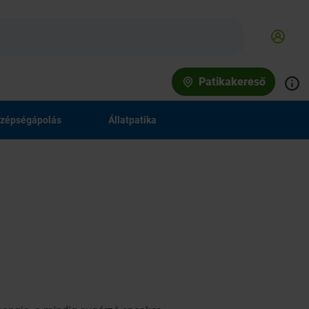
Patikakereső
zépségápolás
Állatpatika