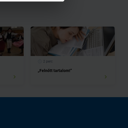
2 perc
„Felnőtt tartalom!”