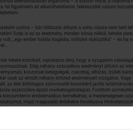
állomás ellenállhatatlan orgánuma – a station voice, a csatorna
fel figyelmem az elkerülhetetlenre: felkészültél valami borzal
lejtettem.
ásként szólva – bár többször álltunk a soha vissza nem térő 
anétán! Szép is ez az eredmény, minden irónia nélkül, kérdés pers
olt, „egy ember halála tragédia, millióké statisztika” – és ha v
l...
riák fekete krónikáit, sajnálatos tény, hogy a nyugalom valóság
nyomasztóak. Elég néhány százalékos eredményt átfutni az int
nyomás, koszorúér-betegségek, cukorbaj, elhízás, ízületi bánt
kár csak az elmúlt néhány évtized eredményeit vizsgálva. Vagy f
lt, az élet állítólagos színvonalát koronként javító találmányok
ciós eszközökre épülő marketingstratégiát. Fordított szimboliká
ta konzumterror emblematikus termékéhez, a mesterségesen sza
oduktumot, majd magasabb érdekekre hivatkozva tönkretesszük 
rtelen.
agunknak... Ahhoz a generációhoz tartozom, mely például határ