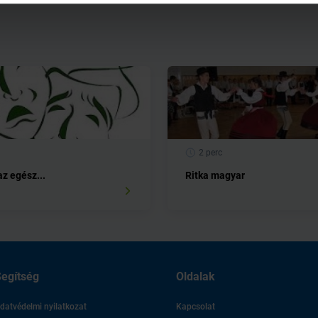
2 perc
z egész...
Ritka magyar
egítség
Oldalak
datvédelmi nyilatkozat
Kapcsolat