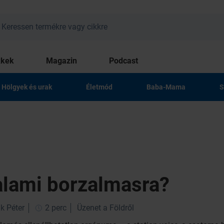
kkek
Magazin
Podcast
Hölgyek és urak
Életmód
Baba-Mama
S
alami borzalmasra?
k Péter
2 perc
Üzenet a Földről