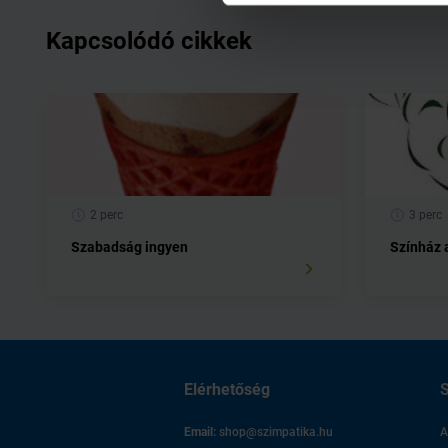
Kapcsolódó cikkek
2 perc
3 perc
Szabadság ingyen
Színház a
Elérhetőség
S
Email:
shop@szimpatika.hu
A