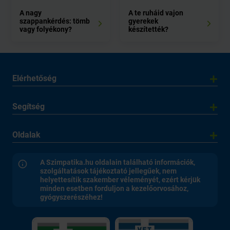
A nagy
A te ruháid vajon
szappankérdés: tömb
gyerekek
vagy folyékony?
készítették?
Elérhetőség
Segítség
Oldalak
A Szimpatika.hu oldalain található információk,
szolgáltatások tájékoztató jellegűek, nem
helyettesítik szakember véleményét, ezért kérjük
minden esetben forduljon a kezelőorvosához,
gyógyszerészéhez!