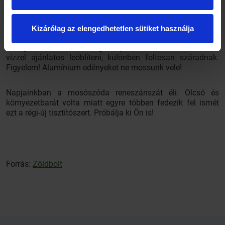
mosószódás langyos vízbe.
Mosogatáskor 5 liter forró vízben oldjunk fel egy evõkanál
Kizárólag az elengedhetetlen sütiket használja
mosószódát. Az oldat eltávolítja az edényekrõl a zsiradékot,
az égett foltokat. Az üvegedényeket elmosás után ecetes
vízzel ajánlatos leöblíteni, különben foltosan száradnak.
Figyelem! Alumínium edényeket ne mossunk vele!
Napjainkban a mosószóda reneszánszát éli. Olcsó és
környezetbarát volta miatt egyre többen fedezik fel ismét
ezt a régi-új tisztítószert. Próbálja ki Ön is!
Forrás:
Zöldbolt