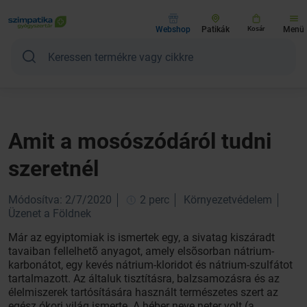
Webshop
Patikák
Kosár
Menü
Amit a mosószódáról tudni
szeretnél
Módosítva: 2/7/2020
2 perc
Környezetvédelem
Üzenet a Földnek
Már az egyiptomiak is ismertek egy, a sivatag kiszáradt
tavaiban fellelhetõ anyagot, amely elsõsorban nátrium-
karbonátot, egy kevés nátrium-kloridot és nátrium-szulfátot
tartalmazott. Az általuk tisztításra, balzsamozásra és az
élelmiszerek tartósítására használt természetes szert az
egész ókori világ ismerte. A héber neve neter volt (a