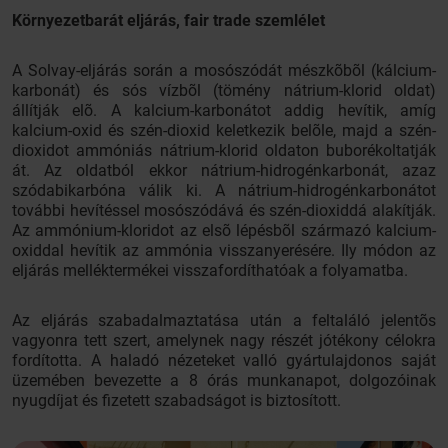
Környezetbarát eljárás, fair trade szemlélet
A Solvay-eljárás során a mosószódát mészkõbõl (kálcium-
karbonát) és sós vízbõl (tömény nátrium-klorid oldat)
állítják elõ. A kalcium-karbonátot addig hevítik, amíg
kalcium-oxid és szén-dioxid keletkezik belõle, majd a szén-
dioxidot ammóniás nátrium-klorid oldaton buborékoltatják
át. Az oldatból ekkor nátrium-hidrogénkarbonát, azaz
szódabikarbóna válik ki. A nátrium-hidrogénkarbonátot
további hevítéssel mosószódává és szén-dioxiddá alakítják.
Az ammónium-kloridot az elsõ lépésbõl származó kalcium-
oxiddal hevítik az ammónia visszanyerésére. Ily módon az
eljárás melléktermékei visszafordíthatóak a folyamatba.
Az eljárás szabadalmaztatása után a feltaláló jelentõs
vagyonra tett szert, amelynek nagy részét jótékony célokra
fordította. A haladó nézeteket valló gyártulajdonos saját
üzemében bevezette a 8 órás munkanapot, dolgozóinak
nyugdíjat és fizetett szabadságot is biztosított.