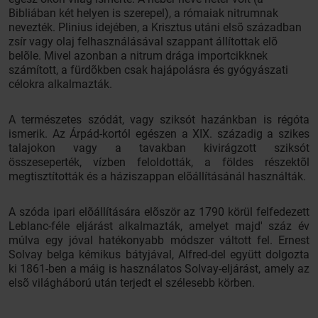
Bibliában két helyen is szerepel), a rómaiak nitrumnak
nevezték. Plinius idejében, a Krisztus utáni elsõ században
zsír vagy olaj felhasználásával szappant állítottak elõ
belõle. Mivel azonban a nitrum drága importcikknek
számított, a fürdõkben csak hajápolásra és gyógyászati
célokra alkalmazták.
A természetes szódát, vagy sziksót hazánkban is régóta
ismerik. Az Árpád-kortól egészen a XIX. századig a szikes
talajokon vagy a tavakban kivirágzott sziksót
összeseperték, vízben feloldották, a földes részektõl
megtisztították és a háziszappan elõállításánál használták.
A szóda ipari elõállítására elõször az 1790 körül felfedezett
Leblanc-féle eljárást alkalmazták, amelyet majd' száz év
múlva egy jóval hatékonyabb módszer váltott fel. Ernest
Solvay belga kémikus bátyjával, Alfred-del együtt dolgozta
ki 1861-ben a máig is használatos Solvay-eljárást, amely az
elsõ világháború után terjedt el szélesebb körben.