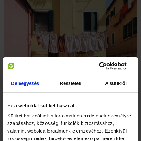
Beleegyezés
Részletek
A sütikről
Ez a weboldal sütiket használ
Mosás „zöld módra”
Sütiket használunk a tartalmak és hirdetések személyre
A fentiekbõl látható, hogy mosószóda környezetbarát, mert
szabásához, közösségi funkciók biztosításához,
olyan körfolyamatban állítják elõ, amelynek nincs káros
valamint weboldalforgalmunk elemzéséhez. Ezenkívül
mellékterméke. Túl nagy mennyiségben a talaj szikesedését
közösségi média-, hirdető- és elemező partnereinkkel