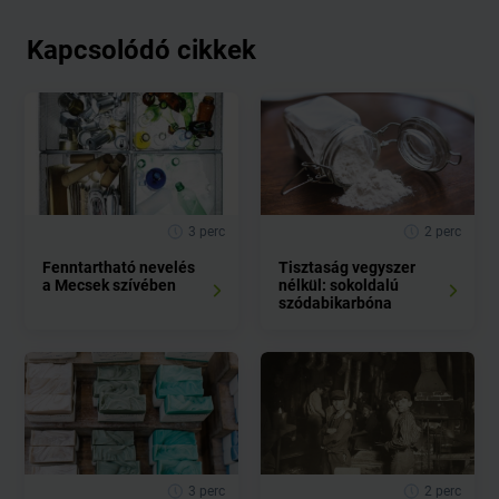
Kapcsolódó cikkek
3 perc
2 perc
Fenntartható nevelés
Tisztaság vegyszer
a Mecsek szívében
nélkül: sokoldalú
szódabikarbóna
3 perc
2 perc