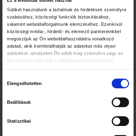
Ez a weboldal sütiket használ
9. A fürdőszobában a fényes felületeket szódabikarbónával,
forró vízzel és erős kefével súroljuk.
Sütiket használunk a tartalmak és hirdetések személyre
szabásához, közösségi funkciók biztosításához,
10. A benedvesített vécékagylóba szórjunk
valamint weboldalforgalmunk elemzéséhez. Ezenkívül
szódabikarbónát, majd csutakoljuk ki kefével.
közösségi média-, hirdető- és elemező partnereinkkel
megosztjuk az Ön weboldalhasználatra vonatkozó
11. 2-3 liter meleg vízben oldjunk fel egy csésze
szódabikarbónát, ezzel mossuk lábunkat.
adatait, akik kombinálhatják az adatokat más olyan
adatokkal, amelyeket Ön adott meg számukra vagy az
12. A szódabikarbóna kitűnő izzadásgátló. Fürdés után még
Ön által használt más szolgáltatásokból gyűjtöttek.
nyirkos bőrünket egy kis pamutdarabra tett
Az adatkezelési tájékoztató elérhető itt.
szódabikarbónával töröljük át.
Hozzájárulás
Elengedhetetlen
kiválasztása
Beállítások
Statisztikai