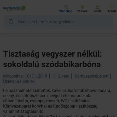
Webshop
Patikák
Kosár
Menü
Tisztaság vegyszer nélkül:
sokoldalú szódabikarbóna
Módosítva: 10/31/2019
2 perc
Környezetvédelem
Üzenet a Földnek
Felhasználható zsírfoltok, kávé- és teafoltok eltávolítására,
edény- és sütőtisztításra, leégett ételmaradékok
eltávolítására, csempe, mosdó, WC tisztítására.
Környezetbarát konyhai és fürdőszobai tisztítószer,
valamint szagtalanító.
A szódabikarbóna (NaHCO
) gyengén lúgos, meleg vízben