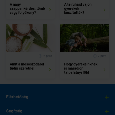
A nagy
A te ruháid vajon
szappankérdés: tömb
gyerekek
vagy folyékony?
készítették?
2 perc
2 perc
Amit a mosószódáról
Hogy gyerekeinknek
tudni szeretnél
is maradjon
talpalatnyi föld
Elérhetőség
Segítség