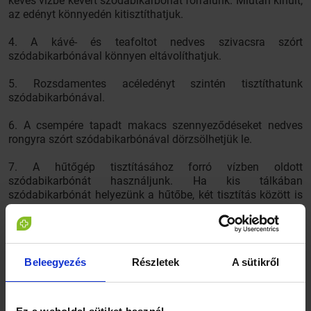
kevés vízbe kevert szódabikarbónát forralunk. Miután kihűlt,
az edényt könnyedén kitisztíthatjuk.
4. A kávé- és teafoltot nedves szivacsra szórt
szódabikarbónával könnyen eltávolíthatjuk.
5. Rozsdamentes acéledényt szintén tisztíthatunk
szódabikarbónával.
6. A csempére tapadt makacs szennyeződéseket nedves
rongyra szórt szódabikarbónával dörzsölhetjük le.
7. A hűtőgép tisztításához forró vízben oldott
szódabikarbónát használjunk. Ha kis tálkában
szódabikarbónát helyezünk a hűtőbe, két tisztítás között is
eltünteti a kellemetlen szagokat.
8. A sütő kitisztításához szódabikarbóna és víz keverékéből
készítsünk pasztát, kenjük a még forró sütő belsejére.
Beleegyezés
Részletek
A sütikről
Amikor megszáradt, tisztítsuk ki forró vízzel és kefével.
Végül töröljük ki a sütőt egy púpos kanál szódabikarbóna és
egy csésze víz keverékével.