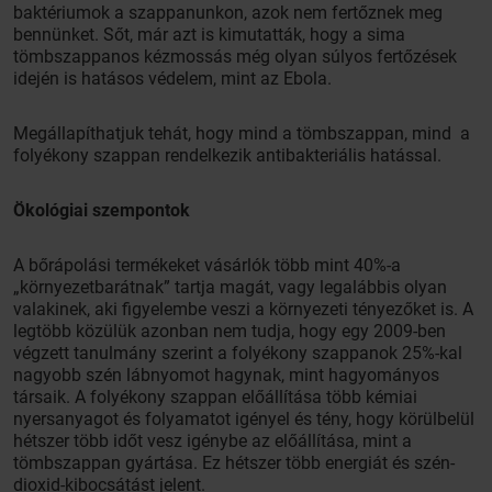
baktériumok a szappanunkon, azok nem fertőznek meg
bennünket. Sőt, már azt is kimutatták, hogy a sima
tömbszappanos kézmossás még olyan súlyos fertőzések
idején is hatásos védelem, mint az Ebola.
Megállapíthatjuk tehát, hogy mind a tömbszappan, mind a
folyékony szappan rendelkezik antibakteriális hatással.
Ökológiai szempontok
A bőrápolási termékeket vásárlók több mint 40%-a
„környezetbarátnak” tartja magát, vagy legalábbis olyan
valakinek, aki figyelembe veszi a környezeti tényezőket is. A
legtöbb közülük azonban nem tudja, hogy egy 2009-ben
végzett tanulmány szerint a folyékony szappanok 25%-kal
nagyobb szén lábnyomot hagynak, mint hagyományos
társaik. A folyékony szappan előállítása több kémiai
nyersanyagot és folyamatot igényel és tény, hogy körülbelül
hétszer több időt vesz igénybe az előállítása, mint a
tömbszappan gyártása. Ez hétszer több energiát és szén-
dioxid-kibocsátást jelent.