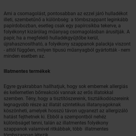
Ami a csomagolást, pontosabban az ezzel járó hulladékot
illeti, szembetűnő a különbség: a tömbszappant leginkább
papírdobozban, esetleg csak egy papírcsíkba tekerve, a
folyékonyt kizárólag műanyag csomagolásban árusítják. A
papír, ha a megfelelő hulladékgyűjtőbe kerül,
újrahasznosítható, a folyékony szappanok palackja viszont
- attól függően, milyen típusú műanyagból gyártották - nem
minden esetben az.
lllatmentes termékek
Egyre gyakrabban hallhatjuk, hogy sok embernek allergiás
és kellemetlen bőrreakciói vannak az erős illatokkal
szemben. Tény, hogy a tisztítószereink, tisztálkodószereink
legnagyobb része az illatát szintetikus illatanyagoknak
köszönheti, amelyek hosszú távon ugyanezt az allergizáló
hatást fejthetnek ki. Ebből a szempontból nehéz
különbságet tenni, talán az illatmentes folyékony
szappanok valamivel ritkábbak, több illatmentes
tömbszappan létezik.