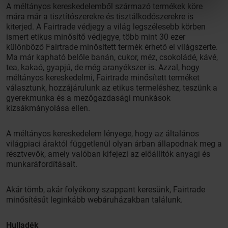
A méltányos kereskedelemből származó termékek köre
mára már a tisztítószerekre és tisztálkodószerekre is
kiterjed. A Fairtrade védjegy a világ legszélesebb körben
ismert etikus minősítő védjegye, több mint 30 ezer
különböző Fairtrade minősített termék érhető el világszerte.
Ma már kapható belőle banán, cukor, méz, csokoládé, kávé,
tea, kakaó, gyapjú, de még aranyékszer is. Azzal, hogy
méltányos kereskedelmi, Fairtrade minősített terméket
választunk, hozzájárulunk az etikus termeléshez, teszünk a
gyerekmunka és a mezőgazdasági munkások
kizsákmányolása ellen.
A méltányos kereskedelem lényege, hogy az általános
világpiaci áraktól függetlenül olyan árban állapodnak meg a
résztvevők, amely valóban kifejezi az előállítók anyagi és
munkaráfordításait.
Akár tömb, akár folyékony szappant keresünk, Fairtrade
minősítésűt leginkább webáruházakban találunk.
Hulladék