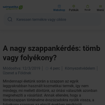
Webshop
Patikák
Kosár
Menü
A nagy szappankérdés: tömb
vagy folyékony?
Módosítva: 12/3/2019
4 perc
Környezetvédelem
Üzenet a Földnek
Mindennapi életünk során a szappan az egyik
leggyakrabban használt kozmetikai termék, így nem
mindegy, mi mellett döntünk, az óriási választék azonban
megnehezíti a vásárlást. Annak ellenére, hogy a
tömbszappan történelme évszázadokra nyúlik vissza, a
folyékony szappan az elmúlt években rendkívüli