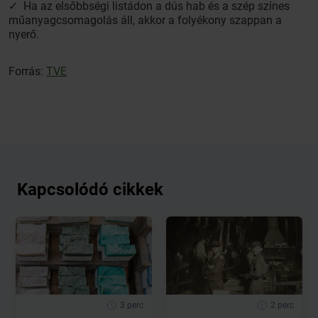
✓ Ha az elsőbbségi listádon a dús hab és a szép színes
műanyagcsomagolás áll, akkor a folyékony szappan a
nyerő.
Forrás:
TVE
Kapcsolódó cikkek
3 perc
2 perc