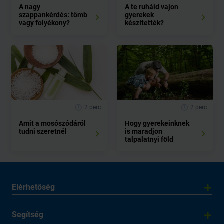
A nagy
A te ruháid vajon
szappankérdés: tömb
gyerekek
vagy folyékony?
készítették?
2 perc
2 perc
Amit a mosószódáról
Hogy gyerekeinknek
tudni szeretnél
is maradjon
talpalatnyi föld
Elérhetőség
Segítség