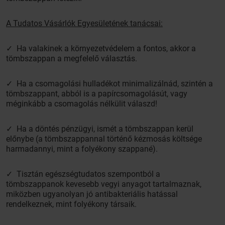
A Tudatos Vásárlók Egyesületének tanácsai:
✓ Ha valakinek a környezetvédelem a fontos, akkor a
tömbszappan a megfelelő választás.
✓ Ha a csomagolási hulladékot minimalizálnád, szintén a
tömbszappant, abból is a papírcsomagolásút, vagy
méginkább a csomagolás nélkülit válaszd!
✓ Ha a döntés pénzügyi, ismét a tömbszappan kerül
előnybe (a tömbszappannal történő kézmosás költsége
harmadannyi, mint a folyékony szappané).
✓ Tisztán egészségtudatos szempontból a
tömbszappanok kevesebb vegyi anyagot tartalmaznak,
miközben ugyanolyan jó antibakteriális hatással
rendelkeznek, mint folyékony társaik.