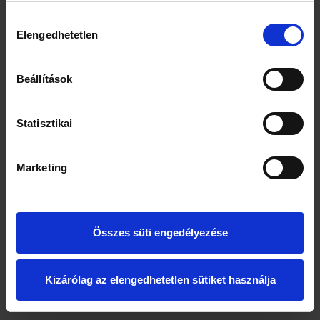
Hozzájárulás
Elengedhetetlen
kiválasztása
Beállítások
Statisztikai
Marketing
Összes süti engedélyezése
Kizárólag az elengedhetetlen sütiket használja
Méltányosság