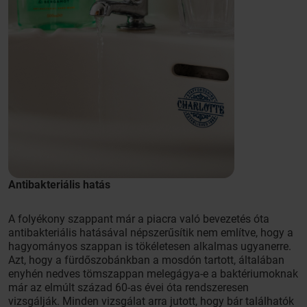
Antibakteriális hatás
A folyékony szappant már a piacra való bevezetés óta
antibakteriális hatásával népszerűsítik nem említve, hogy a
hagyományos szappan is tökéletesen alkalmas ugyanerre.
Azt, hogy a fürdőszobánkban a mosdón tartott, általában
enyhén nedves tömszappan melegágya-e a baktériumoknak
már az elmúlt század 60-as évei óta rendszeresen
vizsgálják. Minden vizsgálat arra jutott, hogy bár találhatók