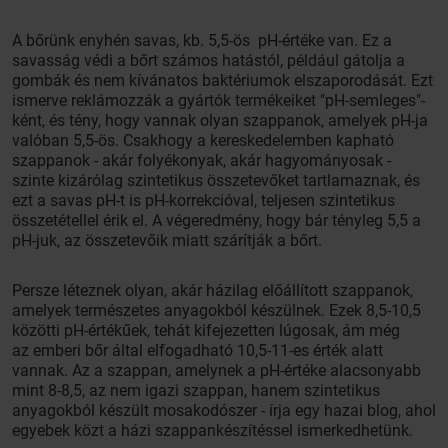
A bőrünk enyhén savas, kb. 5,5-ös pH-értéke van. Ez a
savasság védi a bőrt számos hatástól, például gátolja a
gombák és nem kívánatos baktériumok elszaporodását. Ezt
ismerve reklámozzák a gyártók termékeiket "pH-semleges"-
ként, és tény, hogy vannak olyan szappanok, amelyek pH-ja
valóban 5,5-ös. Csakhogy a kereskedelemben kapható
szappanok - akár folyékonyak, akár hagyományosak -
szinte kizárólag szintetikus összetevőket tartlamaznak, és
ezt a savas pH-t is pH-korrekcióval, teljesen szintetikus
összetétellel érik el. A végeredmény, hogy bár tényleg 5,5 a
pH-juk, az összetevőik miatt szárítják a bőrt.
Persze léteznek olyan, akár házilag előállított szappanok,
amelyek természetes anyagokból készülnek. Ezek 8,5-10,5
közötti pH-értékűek, tehát kifejezetten lúgosak, ám még
az emberi bőr által elfogadható 10,5-11-es érték alatt
vannak. Az a szappan, amelynek a pH-értéke alacsonyabb
mint 8-8,5, az nem igazi szappan, hanem szintetikus
anyagokból készült mosakodószer - írja egy hazai blog, ahol
egyebek közt a házi szappankészítéssel ismerkedhetünk.