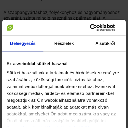
A szappangyártáshoz, folyékonyhoz és hagyományoshoz
egyaránt, szinte mindig használnak pálmaolajat. A
pálmaolaj-ipar környezetromboló hatásáról más sozkszor
írtunk, legutóbb nyáron szólítottunk föl első körben három
élelmiszerláncot, hogy könnyítsék meg a vásárlók számára
a pálmaolajmentes termékek felismerését. Ha
Beleegyezés
Részletek
A sütikről
pálmaolajmentes szappant keresünk, a hagyományos
boltokban kevés az esélyünk a sikerre, webáruházakban
sokkal inkább találhatunk olyan kézműves tömbszappant,
ami egyéb növényi olajjal készült.
Ez a weboldal sütiket használ
Sütiket használunk a tartalmak és hirdetések személyre
Ha a szállítás ökológiai lábnyomát nézzük, szintén a
szabásához, közösségi funkciók biztosításához,
tömbszappan a nyerő, hiszen a folyékony szappan
valamint weboldalforgalmunk elemzéséhez. Ezenkívül
térfogatának java része víz.
közösségi média-, hirdető- és elemező partnereinkkel
megosztjuk az Ön weboldalhasználatra vonatkozó
adatait, akik kombinálhatják az adatokat más olyan
adatokkal, amelyeket Ön adott meg számukra vagy az
Ön által használt más szolgáltatásokból gyűjtöttek.
Az adatkezelési tájékoztató elérhető itt.